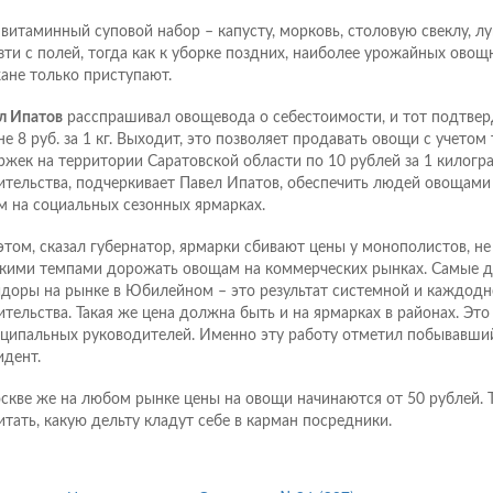
 витаминный суповой набор – капусту, морковь, столовую свеклу, л
зти с полей, тогда как к уборке поздних, наиболее урожайных овощ
ане только приступают.
л Ипатов
расспрашивал овощевода о себестоимости, и тот подтверд
не 8 руб. за 1 кг. Выходит, это позволяет продавать овощи с учето
ржек на территории Саратовской области по 10 рублей за 1 килогр
ительства, подчеркивает Павел Ипатов, обеспечить людей овощам
м на социальных сезонных ярмарках.
этом, сказал губернатор, ярмарки сбивают цены у монополистов, н
кими темпами дорожать овощам на коммерческих рынках. Самые д
доры на рынке в Юбилейном – это результат системной и каждодн
ительства. Такая же цена должна быть и на ярмарках в районах. Эт
ципальных руководителей. Именно эту работу отметил побывавший
идент.
скве же на любом рынке цены на овощи начинаются от 50 рублей. 
итать, какую дельту кладут себе в карман посредники.