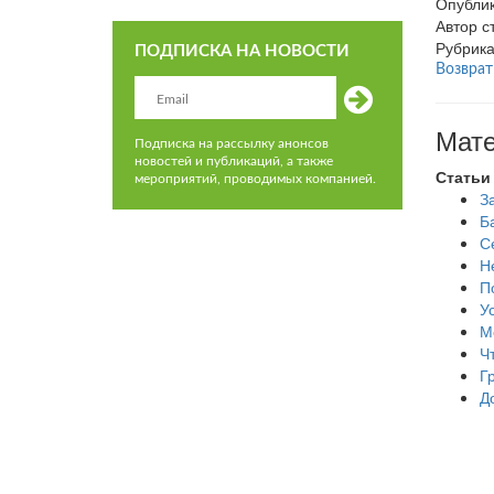
Опубли
Автор с
Рубрик
ПОДПИСКА НА НОВОСТИ
Возврат
Мате
Подписка на рассылку анонсов
новостей и публикаций, а также
Статьи
мероприятий, проводимых компанией.
З
Б
С
Н
П
У
М
Ч
Г
Д