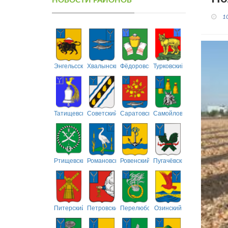
НОВОСТИ РАЙОНОВ
1
Энгельсский
Хвалынский
Фёдоровский
Турковский
Татищевский
Советский
Саратовский
Самойловский
Ртищевский
Романовский
Ровенский
Пугачёвский
Питерский
Петровский
Перелюбский
Озинский