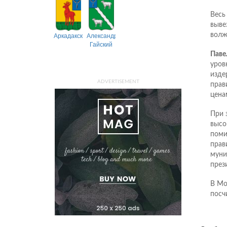
Весь
выве
Аркадакский
Александрово-
волж
Гайский
Паве
уров
изде
ADVERTISEMENT
прав
цена
При 
высо
поми
прав
муни
през
В Мо
посч