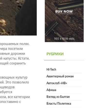
 орошаемых полях.
чера посетили
ровные дорожки
РУБРИКИ
й капусты. Кстати,
яющей сохранить
Hi-Tech
Авантюрный роман
 овощных культур
ей. Это позволило
Автоклуб «НВ»
вощеводов
Афиша
ебуется
оза, все категории
Взгляд из Балтая
сопоставимо с
Власть/Политика