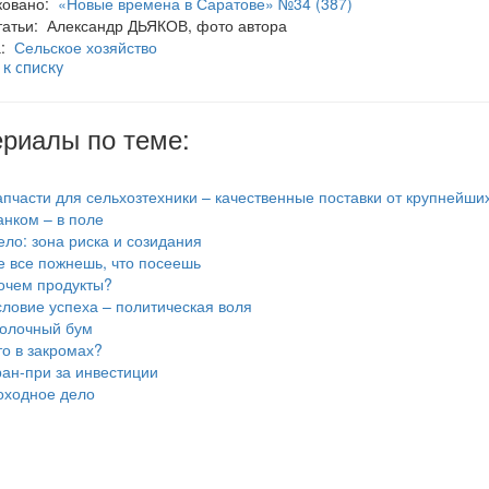
ковано:
«Новые времена в Саратове» №34 (387)
татьи: Александр ДЬЯКОВ, фото автора
а:
Сельское хозяйство
 к списку
риалы по теме:
апчасти для сельхозтехники – качественные поставки от крупнейши
анком – в поле
ело: зона риска и созидания
е все пожнешь, что посеешь
очем продукты?
словие успеха – политическая воля
олочный бум
то в закромах?
ран-при за инвестиции
оходное дело