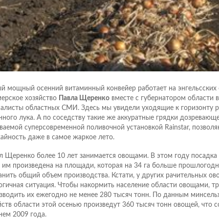
й мощный осенний витаминный конвейер работает на энгельсских
ерское хозяйство
Павла Щеренко
вместе с губернатором области в
алисты областных СМИ. Здесь мы увидели уходящие к горизонту 
нного лука. А по соседству такие же аккуратные грядки дозревающе
ваемой суперсовременной поливочной установкой Rainstar, позвол
айность даже в самое жаркое лето.
л Щеренко более 10 лет занимается овощами. В этом году посадка
 им произведена на площади, которая на 34 га больше прошлогодн
анить общий объем производства. Кстати, у других рачительных о
огичная ситуация. Чтобы накормить население области овощами, тр
зводить их ежегодно не менее 280 тысяч тонн. По данным минсельх
йств области этой осенью произведут 360 тысяч тонн овощей, что 
нем 2009 года.