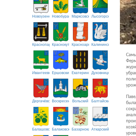
Новоузенский
Новобурасский
Марксовский
Лысогорский
Краснопартизанский
Краснокутский
Красноармейский
Калининский
Самы
Ферм
журн
Ивантеевский
Ершовский
Екатериновский
Духовницкий
убра
поли
урож
Паве
Дергачёвский
Воскресенский
Вольский
Балтайский
была
сохр
анал
прои
хозя
Балашовский
Балаковский
Базарнокарабулакский
Аткарский
уров