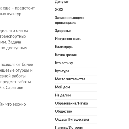
Депутат
ук еще – предстоит
ЖКХ
ных культур
Записки пьющего
провинциала
ил, что она на
Здоровье
м транспортных
Искусство жить
амм. Задача
Календарь
и по доступным
Кочка зрения
Кто есть ху
е позволяют более
ешевые огурцы и
Культура
евной работы
Место жительства
о предмет заботы
Мой дом
 в Саратове
Не делим
Образование/Наука
Так что можно
Общество
Отдых/Путешествия
Память/История