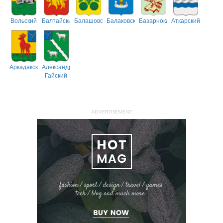
Вольский
Балтайский
Балашовский
Балаковский
Базарнокарабулакский
Аткарский
Аркадакский
Александрово-
Гайский
ADVERTISEMENT