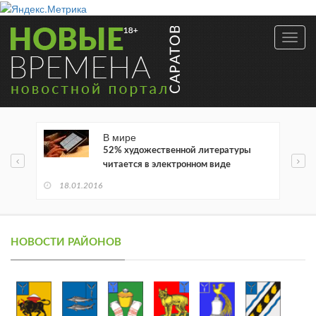
Toggl
navig
В мире
52% художественной литературы
читается в электронном виде
18.01.2016
НОВОСТИ РАЙОНОВ