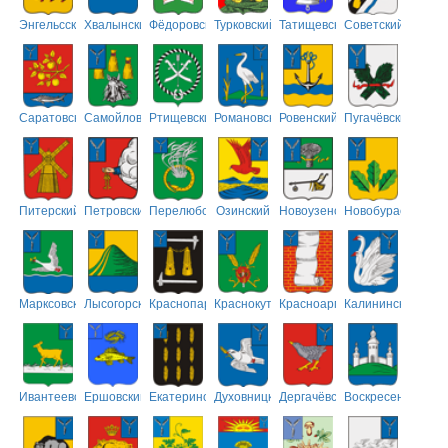
Энгельсский
Хвалынский
Фёдоровский
Турковский
Татищевский
Советский
Саратовский
Самойловский
Ртищевский
Романовский
Ровенский
Пугачёвский
Питерский
Петровский
Перелюбский
Озинский
Новоузенский
Новобурасский
Марксовский
Лысогорский
Краснопартизанский
Краснокутский
Красноармейский
Калининский
Ивантеевский
Ершовский
Екатериновский
Духовницкий
Дергачёвский
Воскресенский