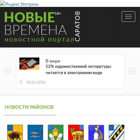
Toggl
navig
В мире
52% художественной литературы
читается в электронном виде
18.01.2016
НОВОСТИ РАЙОНОВ