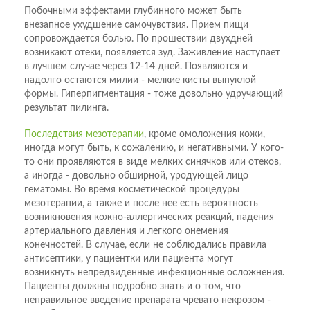
Побочными эффектами глубинного может быть
внезапное ухудшение самочувствия. Прием пищи
сопровождается болью. По прошествии двухдней
возникают отеки, появляется зуд. Заживление наступает
в лучшем случае через 12-14 дней. Появляются и
надолго остаются милии - мелкие кисты выпуклой
формы. Гиперпигментация - тоже довольно удручающий
результат пилинга.
Последствия мезотерапии
, кроме омоложения кожи,
иногда могут быть, к сожалению, и негативными. У кого-
то они проявляются в виде мелких синячков или отеков,
а иногда - довольно обширной, уродующей лицо
гематомы. Во время косметической процедуры
мезотерапии, а также и после нее есть вероятность
возникновения кожно-аллергических реакций, падения
артериального давления и легкого онемения
конечностей. В случае, если не соблюдались правила
антисептики, у пациентки или пациента могут
возникнуть непредвиденные инфекционные осложнения.
Пациенты должны подробно знать и о том, что
неправильное введение препарата чревато некрозом -