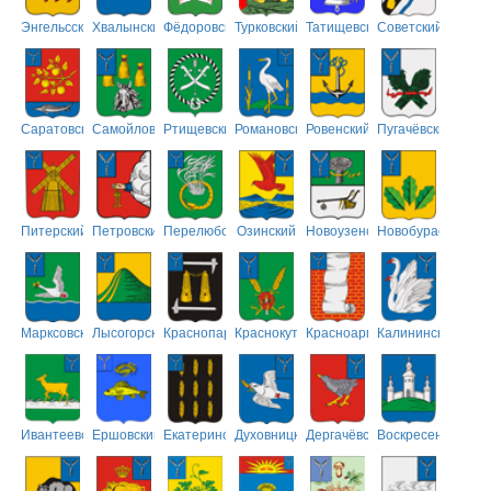
Энгельсский
Хвалынский
Фёдоровский
Турковский
Татищевский
Советский
Саратовский
Самойловский
Ртищевский
Романовский
Ровенский
Пугачёвский
Питерский
Петровский
Перелюбский
Озинский
Новоузенский
Новобурасский
Марксовский
Лысогорский
Краснопартизанский
Краснокутский
Красноармейский
Калининский
Ивантеевский
Ершовский
Екатериновский
Духовницкий
Дергачёвский
Воскресенский