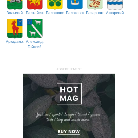
Вольский
Балтайский
Балашовский
Балаковский
Базарнокарабулакский
Аткарский
Аркадакский
Александрово-
Гайский
ADVERTISEMENT