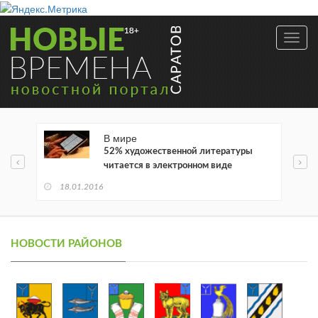
Toggl
navig
В мире
52% художественной литературы
читается в электронном виде
18.01.2016
НОВОСТИ РАЙОНОВ