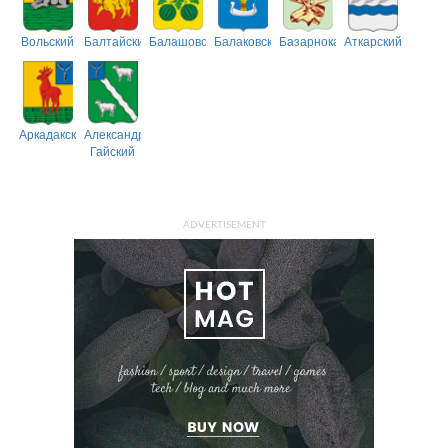
Вольский
Балтайский
Балашовский
Балаковский
Базарнокарабулакский
Аткарский
Аркадакский
Александрово-
Гайский
ADVERTISEMENT