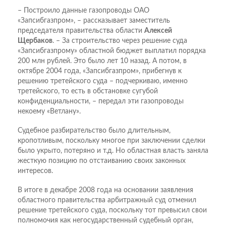
– Построило данные газопроводы ОАО
«Запсибгазпром», – рассказывает заместитель
председателя правительства области
Алексей
Щербаков
. – За строительство через решение суда
«Запсибгазпрому» областной бюджет выплатил порядка
200 млн рублей. Это было лет 10 назад. А потом, в
октябре 2004 года, «Запсибгазпром», прибегнув к
решению третейского суда – подчеркиваю, именно
третейского, то есть в обстановке сугубой
конфиденциальности, – передал эти газопроводы
некоему «Ветлану».
Судебное разбирательство было длительным,
кропотливым, поскольку многое при заключении сделки
было укрыто, потеряно и т.д. Но областная власть заняла
жесткую позицию по отстаиванию своих законных
интересов.
В итоге в декабре 2008 года на основании заявления
областного правительства арбитражный суд отменил
решение третейского суда, поскольку тот превысил свои
полномочия как негосударственный судебный орган,