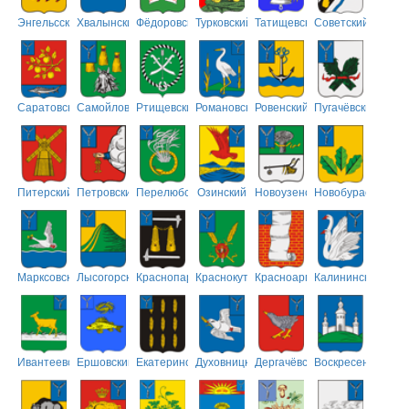
Энгельсский
Хвалынский
Фёдоровский
Турковский
Татищевский
Советский
Саратовский
Самойловский
Ртищевский
Романовский
Ровенский
Пугачёвский
Питерский
Петровский
Перелюбский
Озинский
Новоузенский
Новобурасский
Марксовский
Лысогорский
Краснопартизанский
Краснокутский
Красноармейский
Калининский
Ивантеевский
Ершовский
Екатериновский
Духовницкий
Дергачёвский
Воскресенский