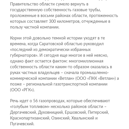
Правительство области сумело вернуть в
государственную собственность газовые трубы,
проложенные в восьми районах области, протяженность
которых составляет 300 километров, отчужденные в
пользу частной компании.
Корни этой довольно темной истории уходят в те
времена, когда Саратовской областью руководил
«последний из демократически избранных
губернаторов». И сегодня еще многое в ней неясно,
однако факт остается фактом: многомиллионная
собственность области каким-то образом оказалась в
руках частных владельцев – сначала промышленно-
коммерческой компании «Ветлан» (ООО «ПКК «Ветлан») а
позже – региональной газотранспортной компании
(ООО «РГК»).
Речь идет о 56 газопроводах, которые обеспечивают
«голубым топливом» несколько районов области –
Дергачевский, Духовницкий, Ершовский, Питерский,
Краснопартизанский, Озинский, Хвалынский и
Пугачевский.