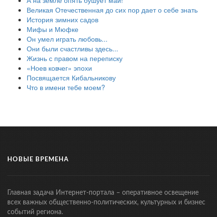
А на земле опять бушует май!
Великая Отечественная до сих пор дает о себе знать
История зимних садов
Мифы и Мюфке
Он умел играть любовь...
Они были счастливы здесь...
Жизнь с правом на переписку
«Ноев ковчег» эпохи
Посвящается Кибальникову
Что в имени тебе моем?
НОВЫЕ ВРЕМЕНА
Главная задача Интернет-портала – оперативное освещение
всех важных общественно-политических, культурных и бизнес
событий региона.