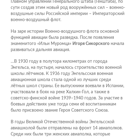
Главном управлении Генерального штаба (Генштаба), по
сути создав этим новый род вооружённых сил – военно-
воздушные силы Российской империи – Императорский
военно-воздушный флот.
На заре истории Военно-воздушного флота основной
функцией авиации была разведка. После появления
знаменитого «Ильи Муромца»
Игоря Сикорского
начала
развиваться дальняя авиация.
…В 1930 году в полутора километрах от города
Энгельса, на пустыре, началось строительство военной
школы лётчиков. К 1936 году Энгельсская военная
авиационная школа стала одной из лучших среди
лётных школ страны. Ее выпускники воевали в Испании,
участвовали в боях на реке Халхин-Гол, а также в
советско-финской войне 1939–1940 годов. За участие в
боевых действиях уже тогда семи её воспитанникам
было присвоено звание Героя Советского Союза.
В годы Великой Отечественной войны Энгельс­ской
авиашколой были отправлены на фронт 14 авиаполков.
Среди них были три женских авиаполка, которые