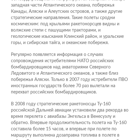
западная части Атлантического океана, побережья
Канады, Аляски и Алеутских островов, а также другие
стратегические направления. Такие полеты сродни
космическим: под крыльями ракетонорсцев видны и
волжские степи с пашущими тракторами, и
геологические изыскания Клинский район, и уральские
горы, и сибирская тайга, и океанские побережя.
Регулярно появляется информация о случаях
сопровождения истребителями НАТО российских
бомбардировщиков над акваториями Северного
Ледовитого и Атлантического океанов, а также близ
побережья Аляски. Только в 2007 году истребители ПВО
иностранных государств более 70 раз вылетали на
перехват российских бомбардировщиков.
В 2008 году стратегические ракетоносцы Ту-160
российской Дальней авиации установили два рекорда во
время перелета с авиа­базы Энгельса в Венесуэлу и
обратно. Впервые продолжительность полета на Ту-160
составила более 15 часов, и впервые при полете по
маршруту выполнена дозаправка топлива в полете в