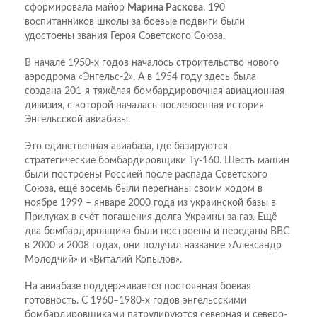
сформировала майор
Марина Раскова
. 190
воспитанников школы за боевые подвиги были
удостоены звания Героя Советского Союза.
В начале 1950-х годов началось строительство нового
аэродрома «Энгельс-2». А в 1954 году здесь была
создана 201-я тяжёлая бомбардировочная авиационная
дивизия, с которой началась послевоенная история
Энгельс­ской авиабазы.
Это единственная авиабаза, где базируются
стратегические бомбардировщики Ту-160. Шесть машин
были построены Россией после распада Советского
Союза, ещё восемь были перегнаны своим ходом в
ноябре 1999 – январе 2000 года из украинской базы в
Прилуках в счёт погашения долга Украины за газ. Ещё
два бомбардировщика были построены и переданы ВВС
в 2000 и 2008 годах, они получил название «Александр
Молодчий» и «Виталий Копылов».
На авиабазе поддерживается постоянная боевая
готовность. С 1960–1980-х годов энгельсскими
бомбардировщиками патрулируются северная и северо-