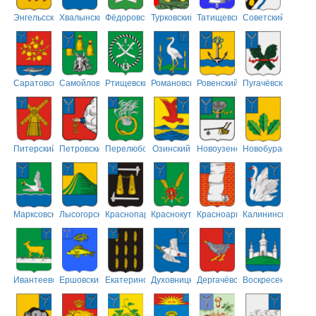
Энгельсский
Хвалынский
Фёдоровский
Турковский
Татищевский
Советский
Саратовский
Самойловский
Ртищевский
Романовский
Ровенский
Пугачёвский
Питерский
Петровский
Перелюбский
Озинский
Новоузенский
Новобурасский
Марксовский
Лысогорский
Краснопартизанский
Краснокутский
Красноармейский
Калининский
Ивантеевский
Ершовский
Екатериновский
Духовницкий
Дергачёвский
Воскресенский