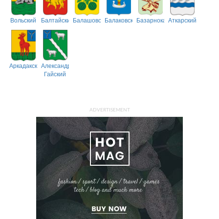
Вольский
Балтайский
Балашовский
Балаковский
Базарнокарабулакский
Аткарский
Аркадакский
Александрово-
Гайский
ADVERTISEMENT