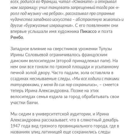
всех, родился во Франции, читал «Юманите» и открывал
нам заграницу: учил танцевать запрещенный тогда рок-н-
ролл под музыку «на ребрах», рассказывал про странные
чудачества западного искусства – абстрактную живопись и
другие «буржуазные извращения»
. С его появлением они
впервые услышали имя художника
Пикассо
и поэта
Рембо
.
Западное влияние на сверстников уроженки Тулузы
Ирины Соловьевой ограничивалось французским
дамским велосипедом (второй принадлежал папе). На
нем они все гоняли по грязной площади и усыпанному
печной золой двору. Часто падали, зола оставляла в
ссадинах несмываемые следы.
«Мы все ходили с такими
татуировками, у меня до сих пор сохранились»
, – смеется
теперь Ирина Александровна. Позже на этих
велосипедах семья ездила за город обрабатывать свои
участки бахчи.
Мы сидим в университетской аудитории, и Ирина
Александровна рассказывает, что в слякотный декабрь
1947 года вид грязного провинциального города, где в
названиях улиц латиницей еще сохранились следы