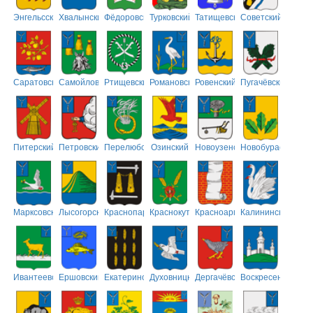
Энгельсский
Хвалынский
Фёдоровский
Турковский
Татищевский
Советский
Саратовский
Самойловский
Ртищевский
Романовский
Ровенский
Пугачёвский
Питерский
Петровский
Перелюбский
Озинский
Новоузенский
Новобурасский
Марксовский
Лысогорский
Краснопартизанский
Краснокутский
Красноармейский
Калининский
Ивантеевский
Ершовский
Екатериновский
Духовницкий
Дергачёвский
Воскресенский