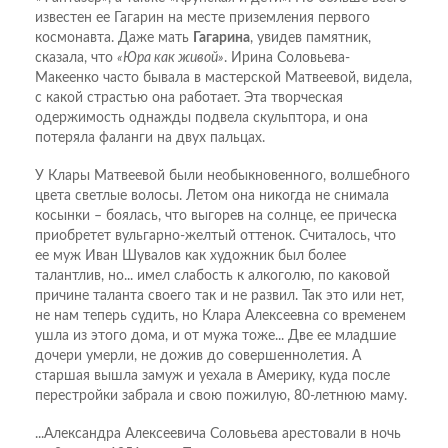
известен ее Гагарин на месте приземления первого
космонавта. Даже мать
Гагарина
, увидев памятник,
сказала, что
«Юра как живой»
. Ирина Соловьева-
Макеенко часто бывала в мастерской Матвеевой, видела,
с какой страстью она работает. Эта творческая
одержимость однажды подвела скульптора, и она
потеряла фаланги на двух пальцах.
У Клары Матвеевой были необыкновенного, волшебного
цвета светлые волосы. Летом она никогда не снимала
косынки – боялась, что выгорев на солнце, ее прическа
приобретет вульгарно-желтый оттенок. Считалось, что
ее муж Иван Шувалов как художник был более
талантлив, но... имел слабость к алкоголю, по каковой
причине таланта своего так и не развил. Так это или нет,
не нам теперь судить, но Клара Алексеевна со временем
ушла из этого дома, и от мужа тоже... Две ее младшие
дочери умерли, не дожив до совершеннолетия. А
старшая вышла замуж и уехала в Америку, куда после
перестройки забрала и свою пожилую, 80-летнюю маму.
...Александра Алексеевича Соловьева арестовали в ночь