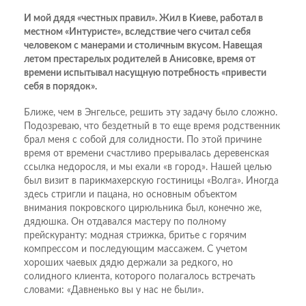
И мой дядя «честных правил». Жил в Киеве, работал в
местном «Интуристе», вследствие чего считал себя
человеком с манерами и столичным вкусом. Навещая
летом престарелых родителей в Анисовке, время от
времени испытывал насущную потребность «привести
себя в порядок».
Ближе, чем в Энгельсе, решить эту задачу было сложно.
Подозреваю, что бездетный в то еще время родственник
брал меня с собой для солидности. По этой причине
время от времени счастливо прерывалась деревенская
ссылка недоросля, и мы ехали «в город». Нашей целью
был визит в парикмахерскую гостиницы «Волга». Иногда
здесь стригли и пацана, но основным объектом
внимания покровского цирюльника был, конечно же,
дядюшка. Он отдавался мастеру по полному
прейскуранту: модная стрижка, бритье с горячим
компрессом и последующим массажем. С учетом
хороших чаевых дядю держали за редкого, но
солидного клиента, которого полагалось встречать
словами: «Давненько вы у нас не были».