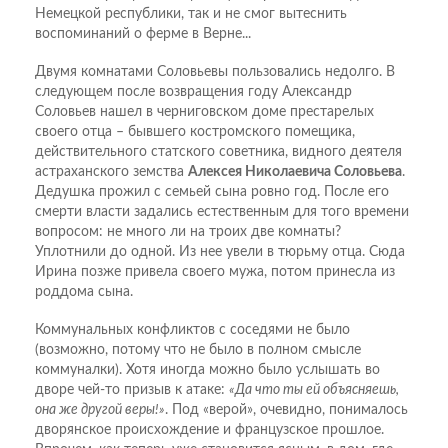
Немецкой республики, так и не смог вытеснить
воспоминаний о ферме в Верне...
Двумя комнатами Соловьевы пользовались недолго. В
следующем после возвращения году Александр
Соловьев нашел в черниговском доме престарелых
своего отца – бывшего костромского помещика,
действительного статского советника, видного деятеля
астраханского земства
Алексея Николаевича Соловьева
.
Дедушка прожил с семьей сына ровно год. После его
смерти власти задались естественным для того времени
вопросом: не много ли на троих две комнаты?
Уплотнили до одной. Из нее увели в тюрьму отца. Сюда
Ирина позже привела своего мужа, потом принесла из
роддома сына.
Коммунальных конфликтов с соседями не было
(возможно, потому что не было в полном смысле
коммуналки). Хотя иногда можно было услышать во
дворе чей-то призыв к атаке:
«Да что ты ей объясняешь,
она же другой веры!»
. Под «верой», очевидно, понималось
дворянское происхождение и французское прошлое.