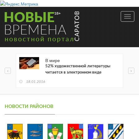
Toggl
navig
В мире
52% художественной литературы
читается в электронном виде
18.01.2016
НОВОСТИ РАЙОНОВ