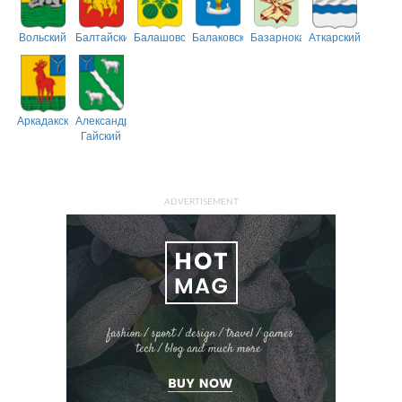
Вольский
Балтайский
Балашовский
Балаковский
Базарнокарабулакский
Аткарский
Аркадакский
Александрово-
Гайский
ADVERTISEMENT