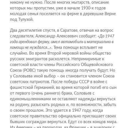
никому не нужно. После многих мытарств, описание
которых мы пропустим, уже в начале 1930-х годов
молодая семья поселяется на ферме в деревушке Верне
под Тулузой.
Два десятилетия спустя, в Саратове, отвечая на вопрос
следователя, Александр Алексеевич сообщит:
«До 1947
года арендовал ферму, имел автомобиль и материально в
помощи не нуждался...»
. Тема помощи всплывет не
случайно. Во время Второй мировой войны общество
русских эмигрантов расколется. Непримиримые к
советской власти члены Российского Общевойскового
Союза (РОВС) такую помощь иногда получать будут. Но
у Соловьева иной выбор – он становится членом Союза
советских патриотов. После победы СССР в войне с
фашистской Германией, во время которой погиб его сын
от первого (очень раннего) брака, Соловьев с
единомышленниками не оставляют надежды вернуться
на родину, разыскать родных и, по возможности, забыть
о своем прошлом. Это удается в 1947 году, когда
советское правительство официально приглашает своих
бывших сограждан вернуться. Едут со всех концов мира.
Из Америки – на пароходах, из Франции – в эшелонах с