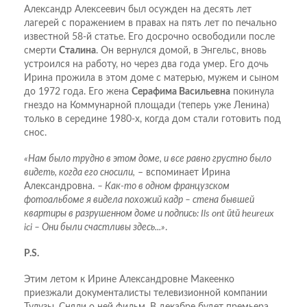
Александр Алексеевич был осужден на десять лет
лагерей с поражением в правах на пять лет по печально
известной 58-й статье. Его досрочно освободили после
смерти
Сталина
. Он вернулся домой, в Энгельс, вновь
устроился на работу, но через два года умер. Его дочь
Ирина прожила в этом доме с матерью, мужем и сыном
до 1972 года. Его жена
Серафима Васильевна
покинула
гнездо на Коммунарной площади (теперь уже Ленина)
только в середине 1980-х, когда дом стали готовить под
снос.
«Нам было трудно в этом доме, и все равно грустно было
видеть, когда его сносили,
– вспоминает Ирина
Александровна.
– Как-то в одном французском
фотоальбоме я видела похожий кадр – стена бывшей
квартиры в разрушенном доме и подпись: Ils ont йtй heureux
ici – Они были счастливы здесь...»
.
P.S.
Этим летом к Ирине Александровне Макеенко
приезжали документалисты телевизионной компании
Тулузы. Сняли о ней фильм. В декабре будет премьера.