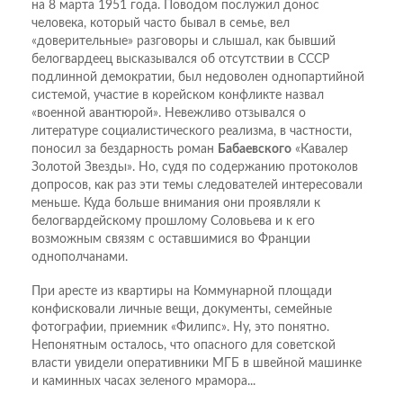
на 8 марта 1951 года. Поводом послужил донос
человека, который часто бывал в семье, вел
«доверительные» разговоры и слышал, как бывший
белогвардеец высказывался об отсутствии в СССР
подлинной демократии, был недоволен однопартийной
системой, участие в корейском конфликте назвал
«военной авантюрой». Невежливо отзывался о
литературе социалистического реализма, в частности,
поносил за бездарность роман
Бабаевского
«Кавалер
Золотой Звезды». Но, судя по содержанию протоколов
допросов, как раз эти темы следователей интересовали
меньше. Куда больше внимания они проявляли к
белогвардейскому прошлому Соловьева и к его
возможным связям с оставшимися во Франции
однополчанами.
При аресте из квартиры на Коммунарной площади
конфисковали личные вещи, документы, семейные
фотографии, приемник «Филипс». Ну, это понятно.
Непонятным осталось, что опасного для советской
власти увидели оперативники МГБ в швейной машинке
и каминных часах зеленого мрамора...