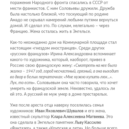
поражения Народного фронта спасались в СССР от
мести франкистов. С ним Соловьевы дружили. Дружба
была настолько близкой, что тоскующий по родине
Амадо не скрывал намерений любыми путями вернуться
домой. И сделал это. По слухам, нелегально – через
Францию. Жена осталась жить в Энгельсе.
Как-то неожиданно дом на Коммунарной площади стал
настоящим «гнездом иностранцев». Среди других
«русских французов» Ирина Александровна вспоминает
какого-то художника, который, наоборот, привез в
Россию свою французскую жену:
«Смотреть на нее было
жалко – 1947 год, город несчастный, грязный, а она выходит
во двор в белых перчаточках: «Мне нужно купить люк...».
Лук, то есть»
. Соловьевым она часто говорила, что хочет
умереть на французской земле. Неизвестно, удалось ли
ей это. А русский ее муж умер в доме престарелых.
Уже после ареста отца наверху поселилась семья
художников:
Иван Яковлевич Шувалов
и его жена,
известный скульптор
Клара Алексеевна Матвеева
. Это
она сделала в Энгельсе памятник
Льву Кассилю
«Фантазер», а также «Крупская и дети». Но больше всего