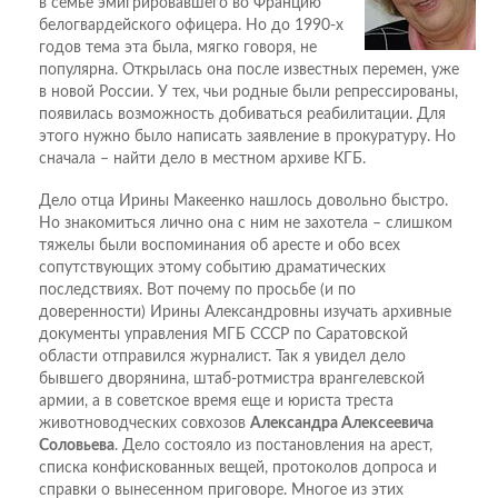
в семье эмигрировавшего во Францию
белогвардейского офицера. Но до 1990-х
годов тема эта была, мягко говоря, не
популярна. Открылась она после известных перемен, уже
в новой России. У тех, чьи родные были репрессированы,
появилась возможность добиваться реабилитации. Для
этого нужно было написать заявление в прокуратуру. Но
сначала – найти дело в местном архиве КГБ.
Дело отца Ирины Макеенко нашлось довольно быстро.
Но знакомиться лично она с ним не захотела – слишком
тяжелы были воспоминания об аресте и обо всех
сопутствующих этому событию драматических
последствиях. Вот почему по просьбе (и по
доверенности) Ирины Александровны изучать архивные
документы управления МГБ СССР по Саратовской
области отправился журналист. Так я увидел дело
бывшего дворянина, штаб-ротмистра врангелевской
армии, а в советское время еще и юриста треста
животноводческих совхозов
Александра Алексеевича
Соловьева
. Дело состояло из постановления на арест,
списка конфискованных вещей, протоколов допроса и
справки о вынесенном приговоре. Многое из этих