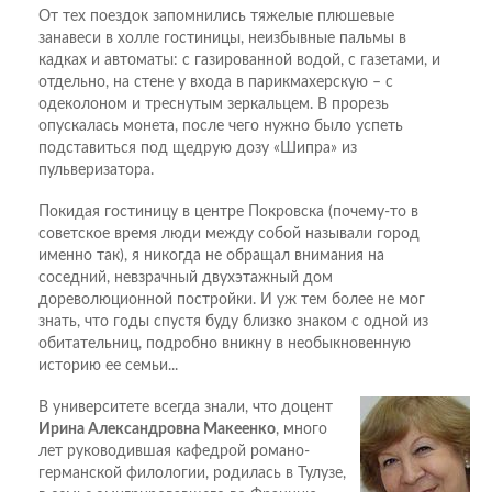
От тех поездок запомнились тяжелые плюшевые
занавеси в холле гостиницы, неизбывные пальмы в
кадках и автоматы: с газированной водой, с газетами, и
отдельно, на стене у входа в парикмахерскую – с
одеколоном и треснутым зеркальцем. В прорезь
опускалась монета, после чего нужно было успеть
подставиться под щедрую дозу «Шипра» из
пульверизатора.
Покидая гостиницу в центре Покровска (почему-то в
советское время люди между собой называли город
именно так), я никогда не обращал внимания на
соседний, невзрачный двухэтажный дом
дореволюционной постройки. И уж тем более не мог
знать, что годы спустя буду близко знаком с одной из
обитательниц, подробно вникну в необыкновенную
историю ее семьи...
В университете всегда знали, что доцент
Ирина Александровна Макеенко
, много
лет руководившая кафедрой романо-
германской филологии, родилась в Тулузе,