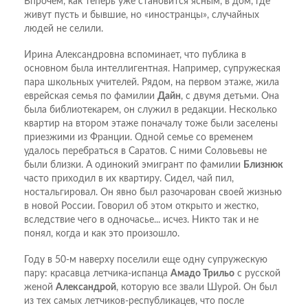
Впрочем, как теперь уже становится ясным, в дом, где
живут пусть и бывшие, но «иностранцы», случайных
людей не селили.
Ирина Александровна вспоминает, что публика в
основном была интеллигентная. Например, супружеская
пара школьных учителей. Рядом, на первом этаже, жила
еврейская семья по фамилии
Дайн
, с двумя детьми. Она
была библиотекарем, он служил в редакции. Несколько
квартир на втором этаже поначалу тоже были заселены
приезжими из Франции. Одной семье со временем
удалось перебраться в Саратов. С ними Соловьевы не
были близки. А одинокий эмигрант по фамилии
Близнюк
часто приходил в их квартиру. Сидел, чай пил,
ностальгировал. Он явно был разочарован своей жизнью
в новой России. Говорил об этом открыто и жестко,
вследствие чего в одночасье... исчез. Никто так и не
понял, когда и как это произошло.
Году в 50-м наверху поселили еще одну супружескую
пару: красавца летчика-испанца
Амадо Трильо
с русской
женой
Александрой
, которую все звали Шурой. Он был
из тех самых летчиков-республикацев, что после