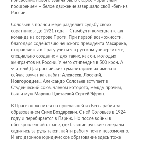
присвоение нового звания было скорее моральным
поощрением – белое движение завершало свой «бег» из
России.
Соловьев в полной мере разделяет судьбу своих
соратников: до 1921 года – Стамбул и комендантская
команда на острове Проти. При первой возможности,
благодаря содействию чешского президента
Масарика
,
отправляется в Прагу учиться в русском университете,
специально созданном для таких, как он, молодых
эмигрантов из России. У него стипендия в 500 крон. А
учителя! Для российских гуманитариев их имена и
сейчас звучат как набат:
Алексеев
,
Лосский
,
Новгородцев
... Александр Соловьев вступает в
Студенческий союз, членом которого, между прочим,
был и муж
Марины Цветаевой
Сергей Эфрон
.
В Праге он женится на приехавшей из Бессарабии за
образованием
Симе Боздаревич
. С ней Соловьев в 1924
году и перебирается в Париж. Но после войны в
обескровленной стране, где бывшие русские генералы
садились за руль такси, найти работу почти невозможно.
И его двойное юридическое образование здесь тоже