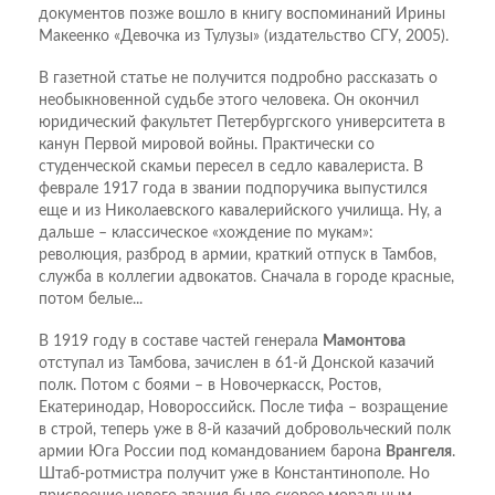
документов позже вошло в книгу воспоминаний Ирины
Макеенко «Девочка из Тулузы» (издательство СГУ, 2005).
В газетной статье не получится подробно рассказать о
необыкновенной судьбе этого человека. Он окончил
юридический факультет Петербургского университета в
канун Первой мировой войны. Практически со
студенческой скамьи пересел в седло кавалериста. В
феврале 1917 года в звании подпоручика выпустился
еще и из Николаевского кавалерийского училища. Ну, а
дальше – классическое «хождение по мукам»:
революция, разброд в армии, краткий отпуск в Тамбов,
служба в коллегии адвокатов. Сначала в городе красные,
потом белые...
В 1919 году в составе частей генерала
Мамонтова
отступал из Тамбова, зачислен в 61-й Донской казачий
полк. Потом с боями – в Новочеркасск, Ростов,
Екатеринодар, Новороссийск. После тифа – возращение
в строй, теперь уже в 8-й казачий добровольческий полк
армии Юга России под командованием барона
Врангеля
.
Штаб-ротмистра получит уже в Константинополе. Но