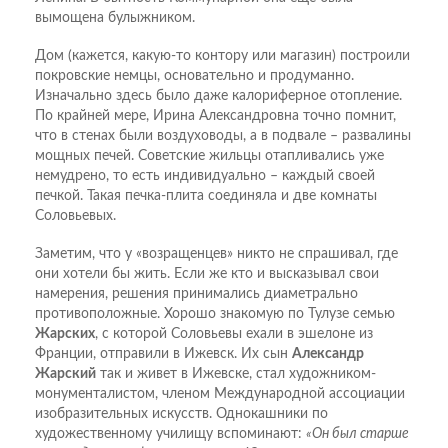
вымощена булыжником.
Дом (кажется, какую-то контору или магазин) построили
покровские немцы, основательно и продуманно.
Изначально здесь было даже калориферное отопление.
По крайней мере, Ирина Александровна точно помнит,
что в стенах были воздуховоды, а в подвале – развалины
мощных печей. Советские жильцы отапливались уже
немудрено, то есть индивидуально – каждый своей
печкой. Такая печка-плита соединяла и две комнаты
Соловьевых.
Заметим, что у «возращенцев» никто не спрашивал, где
они хотели бы жить. Если же кто и высказывал свои
намерения, решения принимались диаметрально
противоположные. Хорошо знакомую по Тулузе семью
Жарских
, с которой Соловьевы ехали в эшелоне из
Франции, отправили в Ижевск. Их сын
Александр
Жарский
так и живет в Ижевске, стал художником-
монументалистом, членом Международной ассоциации
изобразительных искусств. Однокашники по
художественному училищу вспоминают:
«Он был старше