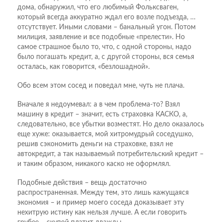
дома, обнаружил, что его любимый Фольксваген,
который всегда аккуратно ждал его возле подъезда, …
отсутствует. Иными словами – банальный угон. Потом
милиция, заявление и все подобные «прелести». Но
самое страшное было то, что, с одной стороны, надо
было погашать кредит, а, с другой стороны, вся семья
осталась, как говорится, «безлошадной».
Обо всем этом сосед и поведал мне, чуть не плача.
Вначале я недоумевал: а в чем проблема-то? Взял
машину в кредит – значит, есть страховка КАСКО, а,
следовательно, все убытки возместят. Но дело оказалось
еще хуже: оказывается, мой хитромудрый соседушко,
решив сэкономить деньги на страховке, взял не
автокредит, а так называемый потребительский кредит –
и таким образом, никакого каско не оформлял.
Подобные действия – вещь достаточно
распространенная. Между тем, это лишь кажущаяся
экономия – и пример моего соседа доказывает эту
нехитрую истину как нельзя лучше. А если говорить