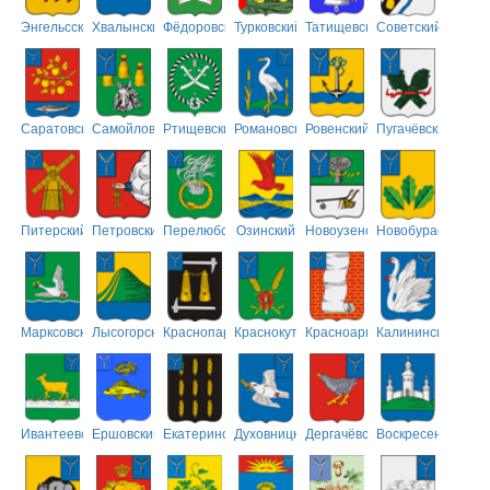
Энгельсский
Хвалынский
Фёдоровский
Турковский
Татищевский
Советский
Саратовский
Самойловский
Ртищевский
Романовский
Ровенский
Пугачёвский
Питерский
Петровский
Перелюбский
Озинский
Новоузенский
Новобурасский
Марксовский
Лысогорский
Краснопартизанский
Краснокутский
Красноармейский
Калининский
Ивантеевский
Ершовский
Екатериновский
Духовницкий
Дергачёвский
Воскресенский