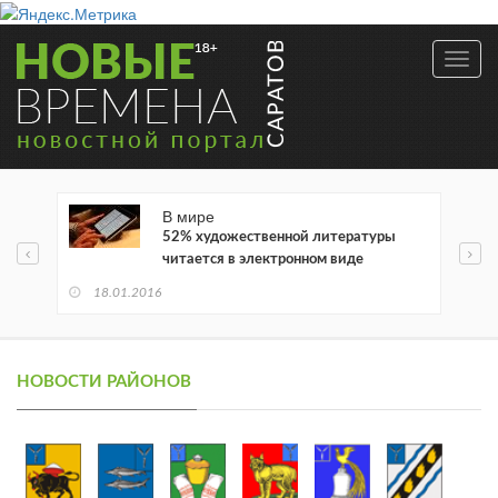
Toggl
navig
В мире
52% художественной литературы
читается в электронном виде
18.01.2016
НОВОСТИ РАЙОНОВ