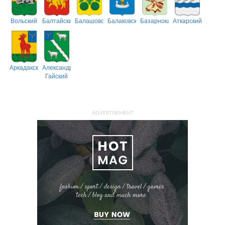
Вольский
Балтайский
Балашовский
Балаковский
Базарнокарабулакский
Аткарский
Аркадакский
Александрово-
Гайский
ADVERTISEMENT