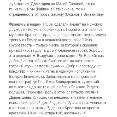
дуэлянство (
Домогаров
на Малой Бронной), то на
гениальный ум (
Райкин
в Сатириконе), то на
отрешенность от прозы жизниу (
Суханов
в Вахтангове).
Французы в нашем ТЮЗе. сделали акцент на мужскую
дружбу и чистую влюбленность. Порой это отчаянное
мужское братство горлопанов напоминает неразлучную
троицу из Ремарка в недавней постановке Жено.
Грубоватость – только маска, за которой искренняя
привязанность друг к другу, серьезная забота. Хорошо
это передает
Н. Безруков
в роли кадета Ле Бре. Он как
добрый ангел забияки Сирано: всегда настороже,
готовый «тучи развести руками». Добр и простодушен
кондитер и книжник Рагно в удачном исполнении
Валерия Емельянова
. Запоминается малоприятный
вначале граф де Гиш
Ильи Володарского
, сумевший
возвыситься до настоящей любви к Роксане. Радует
большая, «взрослая» роль в этом спектакле
Руслана
Дивлятшина
. Юношеская внешность и замечательное
исполнение ролей детей сделали Руслана незаменимым
в детских спектаклях. Здесь его Кристиан не просто
красавчик. Наивный, открытый, чрезвычайно