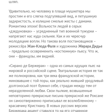
шляп.
Удивительно, но человеку в плаще мушкетера мы
простим и его слегка подгулявший вид, и петушиную
задиристость, и излишне смелые жесты с дамами.
Романтика эпохи! Вольности людей в серых
«дзедуновках» – усредненный тип военной тужурки –
напрягают нас куда сильнее. Как и их чересчур
молодецкие вопли. Но такова воля постановщиков –
режиссёра
Жан-Клода Фаля
и художника
Жерара Дидье
– предельно осовременить «костюмную» пьесу. Что ж,
они – французы, им видней.
«Сирано де Бержерак» – одна из самых идущих пьес на
мировой и российской сцене. Театральная история ее так
же полнокровна, как три века французской истории,
миновавшие с той поры, как реально живший уродливый
долгоносый поэт буянил себе, страдая между тем от
неразделенной любви. Свои пылкие, возвышенные
неповторимо прекрасные письма прекрасной же Роксане
он самоотверженно приписывал ее возлюбленному –
красавчику Кристиану. В новых русских версиях
Бержерака акцент ставился то на его отчаянное