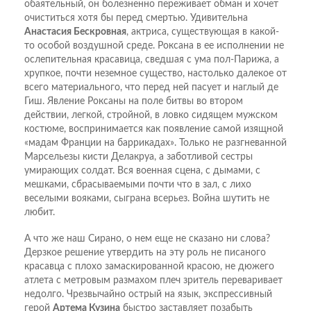
обаятельный, он болезненно переживает обман и хочет
очиститься хотя бы перед смертью. Удивительна
Анастасия Бескровная
, актриса, существующая в какой-
то особой воздушной среде. Роксана в ее исполнении не
ослепительная красавица, сведшая с ума пол-Парижа, а
хрупкое, почти неземное существо, настолько далекое от
всего материального, что перед ней пасует и наглый де
Гиш. Явление Роксаны на поле битвы во втором
действии, легкой, стройной, в ловко сидящем мужском
костюме, воспринимается как появление самой изящной
«мадам Франции на баррикадах». Только не разгневанной
Марсельезы кисти Делакруа, а заботливой сестры
умирающих солдат. Вся военная сцена, с дымами, с
мешками, сбрасываемыми почти что в зал, с лихо
веселыми вояками, сыграна всерьез. Война шутить не
любит.
А что же наш Сирано, о нем еще не сказано ни слова?
Дерзкое решение утвердить на эту роль не писаного
красавца с плохо замаскированной красою, не дюжего
атлета с метровым размахом плеч зритель переваривает
недолго. Чрезвычайно острый на язык, экспрессивный
герой
Артема Кузина
быстро заставляет позабыть