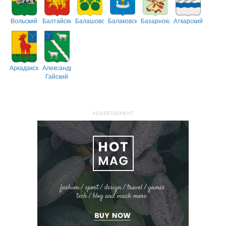
Вольский
Балтайский
Балашовский
Балаковский
Базарнокарабулакский
Аткарский
Аркадакский
Александрово-
Гайский
ADVERTISEMENT