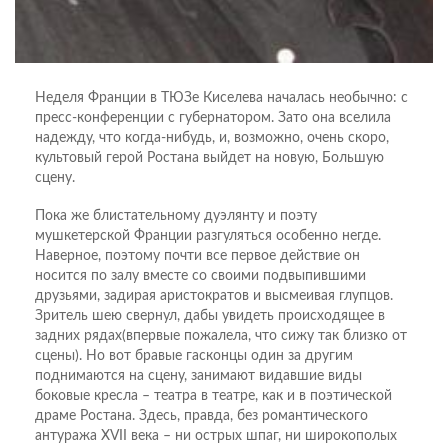
Неделя Франции в ТЮЗе Киселева началась необычно: с
пресс-конференции с губернатором. Зато она вселила
надежду, что когда-нибудь, и, возможно, очень скоро,
культовый герой Ростана выйдет на новую, Большую
сцену.
Пока же блистательному дуэлянту и поэту
мушкетерской Франции разгуляться особенно негде.
Наверное, поэтому почти все первое действие он
носится по залу вместе со своими подвыпившими
друзьями, задирая аристократов и высмеивая глупцов.
Зритель шею свернул, дабы увидеть происходящее в
задних рядах(впервые пожалела, что сижу так близко от
сцены). Но вот бравые гасконцы один за другим
поднимаются на сцену, занимают видавшие виды
боковые кресла – театра в театре, как и в поэтической
драме Ростана. Здесь, правда, без романтического
антуража XVII века – ни острых шпаг, ни широкополых