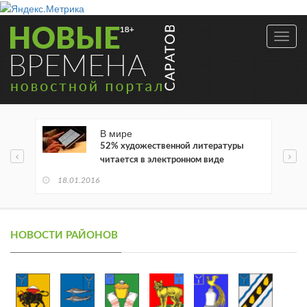
Toggl
navig
В мире
52% художественной литературы
читается в электронном виде
18.01.2016
НОВОСТИ РАЙОНОВ