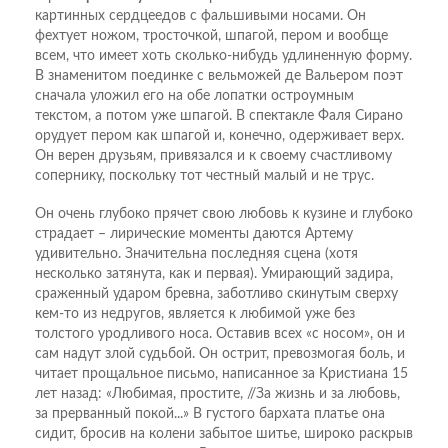
картинных сердцеедов с фальшивыми носами. Он
фехтует ножом, тросточкой, шпагой, пером и вообще
всем, что имеет хоть сколько-нибудь удлиненную форму.
В знаменитом поединке с вельможей де Вальером поэт
сначала уложил его на обе лопатки остроумным
текстом, а потом уже шпагой. В спектакле Фаля Сирано
орудует пером как шпагой и, конечно, одерживает верх.
Он верен друзьям, привязался и к своему счастливому
сопернику, поскольку тот честный малый и не трус.
Он очень глубоко прячет свою любовь к кузине и глубоко
страдает – лирические моменты даются Артему
удивительно. Значительна последняя сцена (хотя
несколько затянута, как и первая). Умирающий задира,
сраженный ударом бревна, заботливо скинутым сверху
кем-то из недругов, является к любимой уже без
толстого уродливого носа. Оставив всех «с носом», он и
сам надут злой судьбой. Он острит, превозмогая боль, и
читает прощальное письмо, написанное за Кристиана 15
лет назад: «Любимая, простите, //За жизнь и за любовь,
за прерванный покой...» В густого бархата платье она
сидит, бросив на колени забытое шитье, широко раскрыв