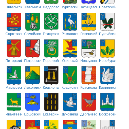
Энгельсский
Хвалынский
Фёдоровский
Турковский
Татищевский
Советский
Саратовский
Самойловский
Ртищевский
Романовский
Ровенский
Пугачёвский
Питерский
Петровский
Перелюбский
Озинский
Новоузенский
Новобурасский
Марксовский
Лысогорский
Краснопартизанский
Краснокутский
Красноармейский
Калининский
Ивантеевский
Ершовский
Екатериновский
Духовницкий
Дергачёвский
Воскресенский