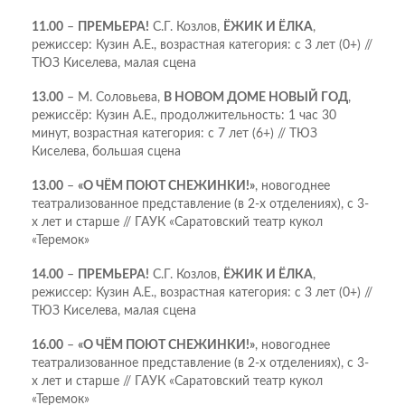
11.00
–
ПРЕМЬЕРА!
С.Г. Козлов,
ЁЖИК И ЁЛКА
,
режиссер: Кузин А.Е., возрастная категория: с 3 лет (0+) //
ТЮЗ Киселева, малая сцена
13.00
– М. Соловьева,
В НОВОМ ДОМЕ НОВЫЙ ГОД
,
режиссёр: Кузин А.Е., продолжительность: 1 час 30
минут, возрастная категория: с 7 лет (6+) // ТЮЗ
Киселева, большая сцена
13.00
–
«О ЧЁМ ПОЮТ СНЕЖИНКИ!»
, новогоднее
театрализованное представление (в 2-х отделениях), с 3-
х лет и старше // ГАУК «Саратовский театр кукол
«Теремок»
14.00
–
ПРЕМЬЕРА!
С.Г. Козлов,
ЁЖИК И ЁЛКА
,
режиссер: Кузин А.Е., возрастная категория: с 3 лет (0+) //
ТЮЗ Киселева, малая сцена
16.00
–
«О ЧЁМ ПОЮТ СНЕЖИНКИ!»
, новогоднее
театрализованное представление (в 2-х отделениях), с 3-
х лет и старше // ГАУК «Саратовский театр кукол
«Теремок»