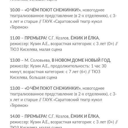
10.00
–
«О ЧЁМ ПОЮТ СНЕЖИНКИ!»
, новогоднее
театрализованное представление (в 2-х отделениях), с 3-
х лет и старше // ГАУК «Саратовский театр кукол
«Теремок»
11.00
–
ПРЕМЬЕРА!
С.Г. Козлов,
ЁЖИК И ЁЛКА
,
режиссер: Кузин А.Е., возрастная категория: с 3 лет (0+) //
ТЮЗ Киселева, малая сцена
13.00
– М. Соловьева,
В НОВОМ ДОМЕ НОВЫЙ ГОД
,
режиссёр: Кузин А.Е., продолжительность: 1 час 30
минут, возрастная категория: с 7 лет (6+) // ТЮЗ
Киселева, большая сцена
13.00
–
«О ЧЁМ ПОЮТ СНЕЖИНКИ!»
, новогоднее
театрализованное представление (в 2-х отделениях), с 3-
х лет и старше // ГАУК «Саратовский театр кукол
«Теремок»
14.00
–
ПРЕМЬЕРА!
С.Г. Козлов,
ЁЖИК И ЁЛКА
,
режиссер: Кузин А.Е., возрастная категория: с 3 лет (0+) //