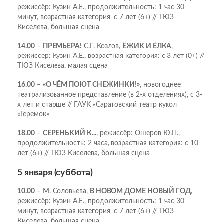
режиссёр: Кузин А.Е., продолжительность: 1 час 30
минут, возрастная категория: с 7 лет (6+) // ТЮЗ
Киселева, большая сцена
14.00
–
ПРЕМЬЕРА!
С.Г. Козлов,
ЁЖИК И ЁЛКА
,
режиссер: Кузин А.Е., возрастная категория: с 3 лет (0+) //
ТЮЗ Киселева, малая сцена
16.00
–
«О ЧЁМ ПОЮТ СНЕЖИНКИ!»
, новогоднее
театрализованное представление (в 2-х отделениях), с 3-
х лет и старше // ГАУК «Саратовский театр кукол
«Теремок»
18.00
–
СЕРЕНЬКИЙ К...
, режиссёр: Ошеров Ю.П.,
продолжительность: 2 часа, возрастная категория: с 10
лет (6+) // ТЮЗ Киселева, большая сцена
5 января (суббота)
10.00
– М. Соловьева,
В НОВОМ ДОМЕ НОВЫЙ ГОД
,
режиссёр: Кузин А.Е., продолжительность: 1 час 30
минут, возрастная категория: с 7 лет (6+) // ТЮЗ
Киселева, большая сцена