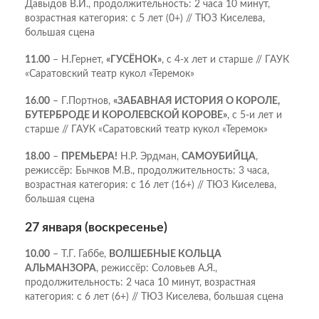
Давыдов В.И., продолжительность: 2 часа 10 минут,
возрастная категория: с 5 лет (0+) // ТЮЗ Киселева,
большая сцена
11.00
– Н.Гернет,
«ГУСЁНОК»
, с 4-х лет и старше // ГАУК
«Саратовский театр кукол «Теремок»
16.00
– Г.Портнов,
«ЗАБАВНАЯ ИСТОРИЯ О КОРОЛЕ,
БУТЕРБРОДЕ И КОРОЛЕВСКОЙ КОРОВЕ»
, с 5-и лет и
старше // ГАУК «Саратовский театр кукол «Теремок»
18.00
–
ПРЕМЬЕРА!
Н.Р. Эрдман,
САМОУБИЙЦА
,
режиссёр: Бычков М.В., продолжительность: 3 часа,
возрастная категория: с 16 лет (16+) // ТЮЗ Киселева,
большая сцена
27 января (воскресенье)
10.00
– Т.Г. Габбе,
ВОЛШЕБНЫЕ КОЛЬЦА
АЛЬМАНЗОРА
, режиссёр: Соловьев А.Я.,
продолжительность: 2 часа 10 минут, возрастная
категория: с 6 лет (6+) // ТЮЗ Киселева, большая сцена