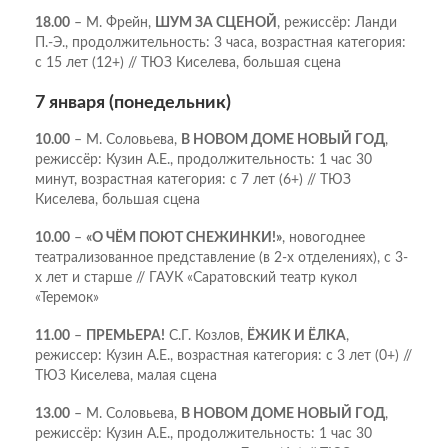
18.00
– М. Фрейн,
ШУМ ЗА СЦЕНОЙ
, режиссёр: Ланди
П.-Э., продолжительность: 3 часа, возрастная категория:
с 15 лет (12+) // ТЮЗ Киселева, большая сцена
7 января (понедельник)
10.00
– М. Соловьева,
В НОВОМ ДОМЕ НОВЫЙ ГОД
,
режиссёр: Кузин А.Е., продолжительность: 1 час 30
минут, возрастная категория: с 7 лет (6+) // ТЮЗ
Киселева, большая сцена
10.00
–
«О ЧЁМ ПОЮТ СНЕЖИНКИ!»
, новогоднее
театрализованное представление (в 2-х отделениях), с 3-
х лет и старше // ГАУК «Саратовский театр кукол
«Теремок»
11.00
–
ПРЕМЬЕРА!
С.Г. Козлов,
ЁЖИК И ЁЛКА
,
режиссер: Кузин А.Е., возрастная категория: с 3 лет (0+) //
ТЮЗ Киселева, малая сцена
13.00
– М. Соловьева,
В НОВОМ ДОМЕ НОВЫЙ ГОД
,
режиссёр: Кузин А.Е., продолжительность: 1 час 30