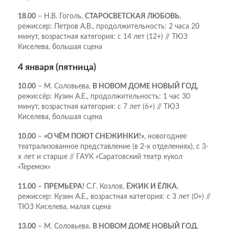
18.00
– Н.В. Гоголь,
СТАРОСВЕТСКАЯ ЛЮБОВЬ
,
режиссер: Петров А.В., продолжительность: 2 часа 20
минут, возрастная категория: с 14 лет (12+) // ТЮЗ
Киселева, большая сцена
4 января (пятница)
10.00
– М. Соловьева,
В НОВОМ ДОМЕ НОВЫЙ ГОД
,
режиссёр: Кузин А.Е., продолжительность: 1 час 30
минут, возрастная категория: с 7 лет (6+) // ТЮЗ
Киселева, большая сцена
10.00
–
«О ЧЁМ ПОЮТ СНЕЖИНКИ!»
, новогоднее
театрализованное представление (в 2-х отделениях), с 3-
х лет и старше // ГАУК «Саратовский театр кукол
«Теремок»
11.00
–
ПРЕМЬЕРА!
С.Г. Козлов,
ЁЖИК И ЁЛКА
,
режиссер: Кузин А.Е., возрастная категория: с 3 лет (0+) //
ТЮЗ Киселева, малая сцена
13.00
– М. Соловьева,
В НОВОМ ДОМЕ НОВЫЙ ГОД
,