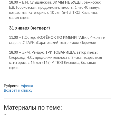
18.00
– В.И. Ольшанский,
ЗИМЫ НЕ БУДЕТ
, режиссёр:
Е.В. Гороховская, продолжительность: 1 час 40 минут,
возрастная категория: с 10 лет (6+) // ТЮЗ Киселева,
малая сцена
31 января (четверг)
11.00
– Г.Остер,
«КОТЁНОК ПО ИМЕНИ ГАВ»
, с 4-х лет и
старше // ГАУК «Саратовский театр кукол «Теремок»
18.00
– Э.-М. Ремарк,
ТРИ ТОВАРИЩА
, автор пьесы:
Скороход Н.С., продолжительность: 3 часа, возрастная
категория: c 16 лет (16+) // ТЮЗ Киселева, большая
сцена
Рубрика:
Афиша
Возврат к списку
Материалы по теме: