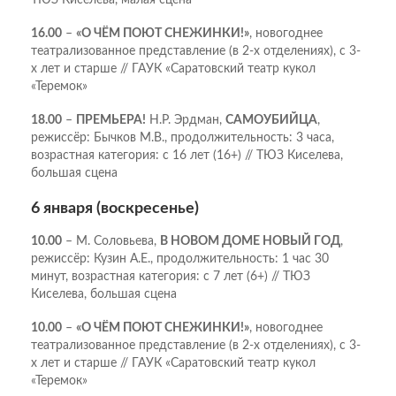
ТЮЗ Киселева, малая сцена
16.00
–
«О ЧЁМ ПОЮТ СНЕЖИНКИ!»
, новогоднее
театрализованное представление (в 2-х отделениях), с 3-
х лет и старше // ГАУК «Саратовский театр кукол
«Теремок»
18.00
–
ПРЕМЬЕРА!
Н.Р. Эрдман,
САМОУБИЙЦА
,
режиссёр: Бычков М.В., продолжительность: 3 часа,
возрастная категория: с 16 лет (16+) // ТЮЗ Киселева,
большая сцена
6 января (воскресенье)
10.00
– М. Соловьева,
В НОВОМ ДОМЕ НОВЫЙ ГОД
,
режиссёр: Кузин А.Е., продолжительность: 1 час 30
минут, возрастная категория: с 7 лет (6+) // ТЮЗ
Киселева, большая сцена
10.00
–
«О ЧЁМ ПОЮТ СНЕЖИНКИ!»
, новогоднее
театрализованное представление (в 2-х отделениях), с 3-
х лет и старше // ГАУК «Саратовский театр кукол
«Теремок»