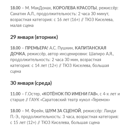
18.00
– М. МакДонах,
КОРОЛЕВА КРАСОТЫ
, режиссёр:
Санатин А.Л., продолжительность: 2 часа 30 минут,
возрастная категория: с 16 лет (16+) // ТЮЗ Киселева,
малая сцена
29 января (вторник)
18.00
–
ПРЕМЬЕРА!
А.С. Пушкин,
КАПИТАНСКАЯ
ДОЧКА
, режиссёр, автор инсценировки: Шапиро А.Я.,
продолжительность: 2 часа 30 мин, возрастная
категория: с 14 лет (12+) // ТЮЗ Киселева, большая
сцена
30 января (среда)
11.00
– Г.Остер,
«КОТЁНОК ПО ИМЕНИ ГАВ»
, с 4-х лет и
старше // ГАУК «Саратовский театр кукол «Теремок»
18.00
– М. Фрейн,
ШУМ ЗА СЦЕНОЙ
, режиссёр: Ланди
П.-Э., продолжительность: 3 часа, возрастная категория:
с 15 лет (12+) // ТЮЗ Киселева, большая сцена