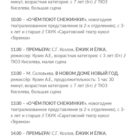
минут, возрастная категория: с 7 лет (6+) // ТЮЗ
Киселева, большая сцена
10.00
–
«О ЧЁМ ПОЮТ СНЕЖИНКИ!»
, новогоднее
театрализованное представление (в 2-х отделениях), с 3-
х лет и старше // ГАУК «Саратовский театр кукол
«Теремок»
11.00
–
ПРЕМЬЕРА!
С.Г. Козлов,
ЁЖИК И ЁЛКА
,
режиссер: Кузин А.Е., возрастная категория: с 3 лет (0+) //
ТЮЗ Киселева, малая сцена
13.00
– М. Соловьева,
В НОВОМ ДОМЕ НОВЫЙ ГОД
,
режиссёр: Кузин А.Е., продолжительность: 1 час 30
минут, возрастная категория: с 7 лет (6+) // ТЮЗ
Киселева, большая сцена
13.00
–
«О ЧЁМ ПОЮТ СНЕЖИНКИ!»
, новогоднее
театрализованное представление (в 2-х отделениях), с 3-
х лет и старше // ГАУК «Саратовский театр кукол
«Теремок»
14.00
–
ПРЕМЬЕРА!
С.Г. Козлов,
ЁЖИК И ЁЛКА
,