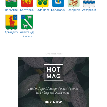
Вольский
Балтайский
Балашовский
Балаковский
Базарнокарабулакский
Аткарский
Аркадакский
Александрово-
Гайский
ADVERTISEMENT