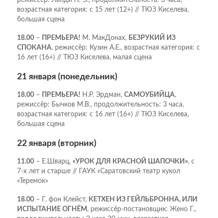
режиссёр: Ланди П.-Э., продолжительность: 3 часа,
возрастная категория: с 15 лет (12+) // ТЮЗ Киселева,
большая сцена
18.00
–
ПРЕМЬЕРА!
М. МакДонах,
БЕЗРУКИЙ ИЗ
СПОКАНА
, режиссёр: Кузин А.Е., возрастная категория: с
16 лет (16+) // ТЮЗ Киселева, малая сцена
21 января (понедельник)
18.00
–
ПРЕМЬЕРА!
Н.Р. Эрдман,
САМОУБИЙЦА
,
режиссёр: Бычков М.В., продолжительность: 3 часа,
возрастная категория: с 16 лет (16+) // ТЮЗ Киселева,
большая сцена
22 января (вторник)
11.00
– Е.Шварц,
«УРОК ДЛЯ КРАСНОЙ ШАПОЧКИ»
, с
7-х лет и старше // ГАУК «Саратовский театр кукол
«Теремок»
18.00
– Г. фон Клейст,
КЕТХЕН ИЗ ГЕЙЛЬБРОННА, ИЛИ
ИСПЫТАНИЕ ОГНЁМ
, режиссёр-постановщик: Жено Г.,