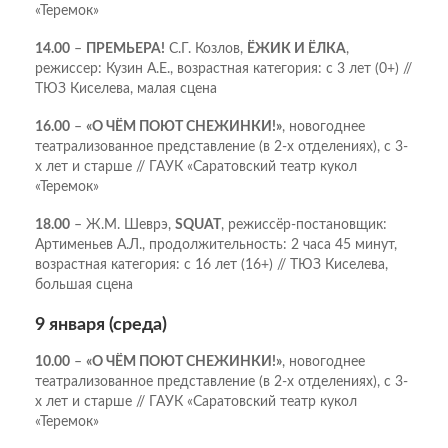
«Теремок»
14.00
–
ПРЕМЬЕРА!
С.Г. Козлов,
ЁЖИК И ЁЛКА
,
режиссер: Кузин А.Е., возрастная категория: с 3 лет (0+) //
ТЮЗ Киселева, малая сцена
16.00
–
«О ЧЁМ ПОЮТ СНЕЖИНКИ!»
, новогоднее
театрализованное представление (в 2-х отделениях), с 3-
х лет и старше // ГАУК «Саратовский театр кукол
«Теремок»
18.00
– Ж.М. Шеврэ,
SQUAT
, режиссёр-постановщик:
Артименьев А.Л., продолжительность: 2 часа 45 минут,
возрастная категория: с 16 лет (16+) // ТЮЗ Киселева,
большая сцена
9 января (среда)
10.00
–
«О ЧЁМ ПОЮТ СНЕЖИНКИ!»
, новогоднее
театрализованное представление (в 2-х отделениях), с 3-
х лет и старше // ГАУК «Саратовский театр кукол
«Теремок»