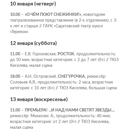
10 января (четверг)
10.00
–
«О ЧЁМ ПОЮТ СНЕЖИНКИ!»
, новогоднее
театрализованное представление (в 2-х отделениях), с 3-
х лет и старше // ГАУК «Саратовский театр кукол
«Теремок»
12 января (суббота)
11.00
– Е.В. Гороховская,
РОСТОК
, продолжительность:
до 50 мин, возрастная категория: с 2 до 7 лет (0+) // ТЮЗ
Киселева, малая сцена
18.00
– А.Н. Островский,
СНЕГУРОЧКА
, режиссёр:
Соловьев А.Я., продолжительность: 2 часа, возрастная
категория: с 10 лет (6+) // ТЮЗ Киселева, большая сцена
13 января (воскресенье)
11.00
–
ПРЕМЬЕРА!
...И НАД НАМИ СВЕТЯТ ЗВЕЗДЫ...
,
режиссёр: Михаэлис А., продолжительность: 40 мин,
возрастная категория: от 2 лет (0+) // ТЮЗ Киселева,
малая сцена