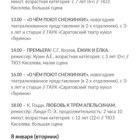
минут, возрастная категория: с 7 лет (6+) // ТЮЗ
Киселева, большая сцена
13.00
–
«О ЧЁМ ПОЮТ СНЕЖИНКИ!»
, новогоднее
театрализованное представление (в 2-х отделениях), с 3-
х лет и старше // ГАУК «Саратовский театр кукол
«Теремок»
14.00
–
ПРЕМЬЕРА!
С.Г. Козлов,
ЁЖИК И ЁЛКА
,
режиссер: Кузин А.Е., возрастная категория: с 3 лет (0+) //
ТЮЗ Киселева, малая сцена
16.00
–
«О ЧЁМ ПОЮТ СНЕЖИНКИ!»
, новогоднее
театрализованное представление (в 2-х отделениях), с 3-
х лет и старше // ГАУК «Саратовский театр кукол
«Теремок»
18.00
– К. Гоцци,
ЛЮБОВЬ К ТРЁМ АПЕЛЬСИНАМ
,
режиссёр: Ланди П.-Э., продолжительность: 2 часа 10
минут, возрастная категория: с 12 лет (12+) // ТЮЗ
Киселева, большая сцена
8 января (вторник)