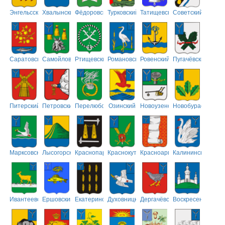
Энгельсский
Хвалынский
Фёдоровский
Турковский
Татищевский
Советский
Саратовский
Самойловский
Ртищевский
Романовский
Ровенский
Пугачёвский
Питерский
Петровский
Перелюбский
Озинский
Новоузенский
Новобурасский
Марксовский
Лысогорский
Краснопартизанский
Краснокутский
Красноармейский
Калининский
Ивантеевский
Ершовский
Екатериновский
Духовницкий
Дергачёвский
Воскресенский