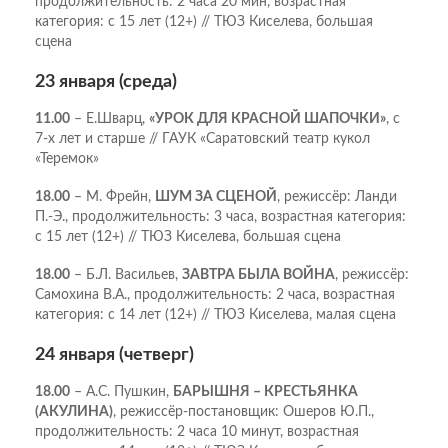
продолжительность: 2 часа 20 мин, возрастная
категория: c 15 лет (12+) // ТЮЗ Киселева, большая
сцена
23 января (среда)
11.00
– Е.Шварц,
«УРОК ДЛЯ КРАСНОЙ ШАПОЧКИ»
, с
7-х лет и старше // ГАУК «Саратовский театр кукол
«Теремок»
18.00
– М. Фрейн,
ШУМ ЗА СЦЕНОЙ
, режиссёр: Ланди
П.-Э., продолжительность: 3 часа, возрастная категория:
с 15 лет (12+) // ТЮЗ Киселева, большая сцена
18.00
– Б.Л. Васильев,
ЗАВТРА БЫЛА ВОЙНА
, режиссёр:
Самохина В.А., продолжительность: 2 часа, возрастная
категория: c 14 лет (12+) // ТЮЗ Киселева, малая сцена
24 января (четверг)
18.00
– А.С. Пушкин,
БАРЫШНЯ – КРЕСТЬЯНКА
(АКУЛИНА)
, режиссёр-постановщик: Ошеров Ю.П.,
продолжительность: 2 часа 10 минут, возрастная