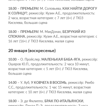
18.00
–
ПРЕМЬЕРА!
М. Соловьева,
КАК НАЙТИ ДОРОГУ
К СОЛНЦУ?
, режиссёр: Кузин А.Е., продолжительность:
2 часа, возрастная категория: с 7 лет (6+) // ТЮЗ
Киселева, большая сцена
18.00
–
ПРЕМЬЕРА!
М. МакДонах,
БЕЗРУКИЙ ИЗ
СПОКАНА
, режиссёр: Кузин А.Е., возрастная категория: с
16 лет (16+) // ТЮЗ Киселева, малая сцена
20 января (воскресенье)
10.00
– О. Пройслер,
МАЛЕНЬКАЯ БАБА-ЯГА
, режиссёр:
Ошеров Ю.П., продолжительность: 2 часа 10 минут,
возрастная категория: с 5 лет (0+) // ТЮЗ Киселева,
большая сцена
14.00
– У. Хуб,
У КОВЧЕГА В ВОСЕМЬ
, режиссёр: Реибо
С.С., продолжительность: 1 час 15 минут, возрастная
категория: с 10 лет (6+) // ТЮЗ Киселева, малая сцена
18.00
– Э. де Филиппо,
БРАК ПО-ИТАЛЬЯНСКИ
,