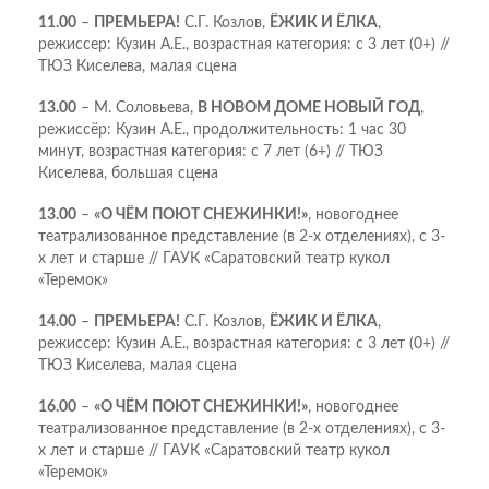
11.00
–
ПРЕМЬЕРА!
С.Г. Козлов,
ЁЖИК И ЁЛКА
,
режиссер: Кузин А.Е., возрастная категория: с 3 лет (0+) //
ТЮЗ Киселева, малая сцена
13.00
– М. Соловьева,
В НОВОМ ДОМЕ НОВЫЙ ГОД
,
режиссёр: Кузин А.Е., продолжительность: 1 час 30
минут, возрастная категория: с 7 лет (6+) // ТЮЗ
Киселева, большая сцена
13.00
–
«О ЧЁМ ПОЮТ СНЕЖИНКИ!»
, новогоднее
театрализованное представление (в 2-х отделениях), с 3-
х лет и старше // ГАУК «Саратовский театр кукол
«Теремок»
14.00
–
ПРЕМЬЕРА!
С.Г. Козлов,
ЁЖИК И ЁЛКА
,
режиссер: Кузин А.Е., возрастная категория: с 3 лет (0+) //
ТЮЗ Киселева, малая сцена
16.00
–
«О ЧЁМ ПОЮТ СНЕЖИНКИ!»
, новогоднее
театрализованное представление (в 2-х отделениях), с 3-
х лет и старше // ГАУК «Саратовский театр кукол
«Теремок»