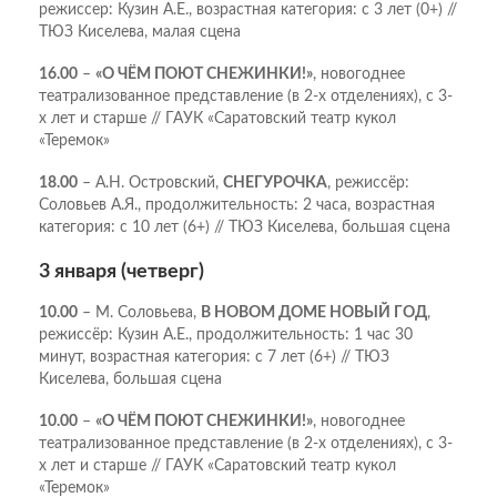
режиссер: Кузин А.Е., возрастная категория: с 3 лет (0+) //
ТЮЗ Киселева, малая сцена
16.00
–
«О ЧЁМ ПОЮТ СНЕЖИНКИ!»
, новогоднее
театрализованное представление (в 2-х отделениях), с 3-
х лет и старше // ГАУК «Саратовский театр кукол
«Теремок»
18.00
– А.Н. Островский,
СНЕГУРОЧКА
, режиссёр:
Соловьев А.Я., продолжительность: 2 часа, возрастная
категория: с 10 лет (6+) // ТЮЗ Киселева, большая сцена
3 января (четверг)
10.00
– М. Соловьева,
В НОВОМ ДОМЕ НОВЫЙ ГОД
,
режиссёр: Кузин А.Е., продолжительность: 1 час 30
минут, возрастная категория: с 7 лет (6+) // ТЮЗ
Киселева, большая сцена
10.00
–
«О ЧЁМ ПОЮТ СНЕЖИНКИ!»
, новогоднее
театрализованное представление (в 2-х отделениях), с 3-
х лет и старше // ГАУК «Саратовский театр кукол
«Теремок»