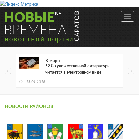
Toggl
navig
В мире
52% художественной литературы
читается в электронном виде
18.01.2016
НОВОСТИ РАЙОНОВ