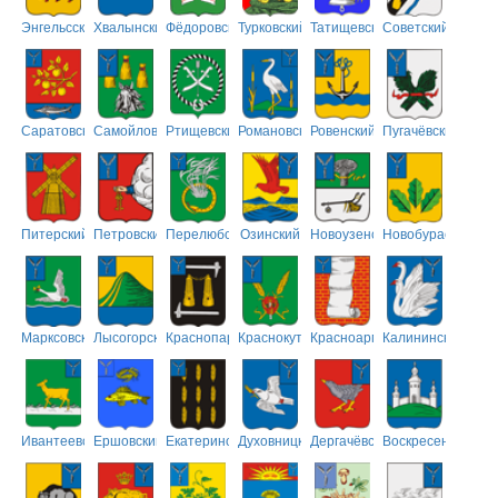
Энгельсский
Хвалынский
Фёдоровский
Турковский
Татищевский
Советский
Саратовский
Самойловский
Ртищевский
Романовский
Ровенский
Пугачёвский
Питерский
Петровский
Перелюбский
Озинский
Новоузенский
Новобурасский
Марксовский
Лысогорский
Краснопартизанский
Краснокутский
Красноармейский
Калининский
Ивантеевский
Ершовский
Екатериновский
Духовницкий
Дергачёвский
Воскресенский