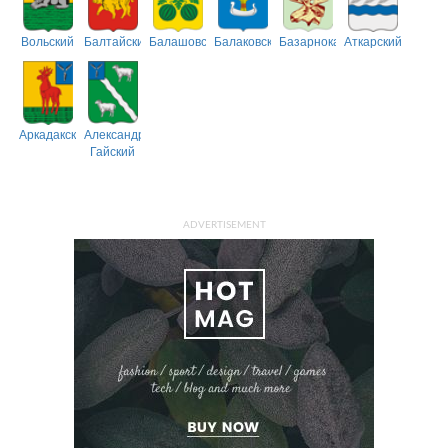
Вольский
Балтайский
Балашовский
Балаковский
Базарнокарабулакский
Аткарский
Аркадакский
Александрово-
Гайский
ADVERTISEMENT