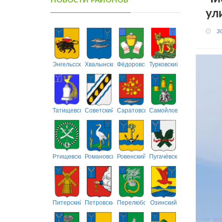
НОВОСТИ РАЙОНОВ
ул
3
Энгельсский
Хвалынский
Фёдоровский
Турковский
Татищевский
Советский
Саратовский
Самойловский
Ртищевский
Романовский
Ровенский
Пугачёвский
Питерский
Петровский
Перелюбский
Озинский