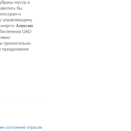
убраны му­сор и
авились бы.
понсорам и
но управляющему
вэнерго»
Алексею
обеспечения ОАО
тивно-
Мы признательны
в празднование
ее состояние отрасли