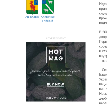
Идея
прин
случ
Аркадакский
Александрово-
прож
Гайский
подч
В 20
двор
ADVERTISEMENT
Перв
сосе
и ка
внут
– на
– Се
Башк
Укра
наци
кишл
Неме
дерб
набл