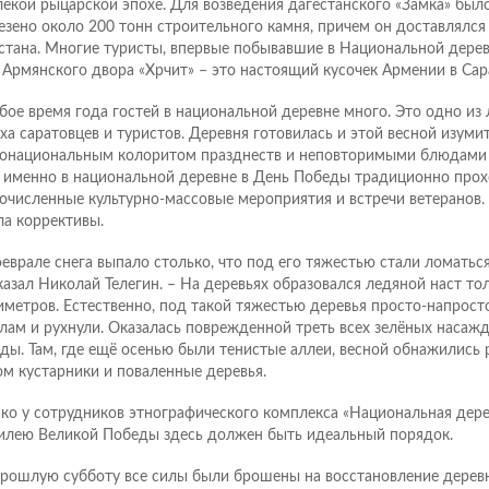
лекой рыцарской эпохе. Для возведения дагестанского «Замка» был
езено около 200 тонн строительного камня, причем он доставлялся
стана. Многие туристы, впервые побывавшие в Национальной дерев
 Армянского двора «Хрчит» – это настоящий кусочек Армении в Сар
бое время года гостей в национальной деревне много. Это одно и
ха саратовцев и туристов. Деревня готовилась и этой весной изумит
онациональным колоритом празднеств и неповторимыми блюдами 
 именно в национальной деревне в День Победы традиционно прох
очисленные культурно-массовые мероприятия и встречи ветеранов.
ла коррективы.
феврале снега выпало столько, что под его тяжестью стали ломаться
казал Николай Телегин. – На деревьях образовался ледяной наст т
иметров. Естественно, под такой тяжестью деревья просто-напрос
лам и рухнули. Оказалась поврежденной треть всех зелёных насаж
ды. Там, где ещё осенью были тенистые аллеи, весной обнажились
ом кустарники и поваленные деревья.
ко у сотрудников этнографического комплекса «Национальная дере
илею Великой Победы здесь должен быть идеальный порядок.
прошлую субботу все силы были брошены на восстановление дерев