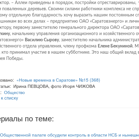
ктор. – Аллеи приведены в порядок, постройки от­реставрированы, 
и поваленных деревьев. Своими силами работники комплекса не спр
ому отдельную благодарность хочу выразить нашим постоянным с
шникам во всех делах – предприятию ОАО «Саратовэнерго» и лич
ктору, первому заместителю генерального директора ОАО «Сарато
хину
, начальнику управления организационного и хозяйственного 
атовэнерго»
Василию Сырову
, заместителю начальника администра
йственного отдела управления, члену профкома
Елене Бекуниной
. 
, кто принимал участие в нашем субботнике. Это наш общий вклад 
ея Победы.
ковано:
«Новые времена в Саратове» №15 (368)
статьи: Ирина ПЕВЦОВА, фото Игоря ЧИЖОВА
а:
Общество
 к списку
риалы по теме:
 Общественной палате обсудили контроль в области НСБ и нынешн