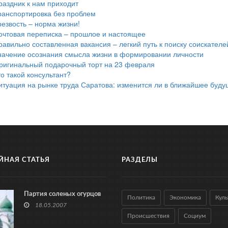
раздник к нам приходит
ранспортировка без проблем
резвость – норма жизни!
очтовая переписка – прошлое и настоящее
равильно составленная вакансия – легкий путь к поиску соискателе
начение осознания смысла жизни в формировании личности
ригинальный подарочный торт на 23 февраля
то такой консультант?
итуация на рынке труда Саратова: изменится ли в ближайшее буд
ЙНАЯ СТАТЬЯ
РАЗДЕЛЫ
Партия соленых огурцов
Политика
Экономика
Куль
18.05.2007
Происшествия
Социум