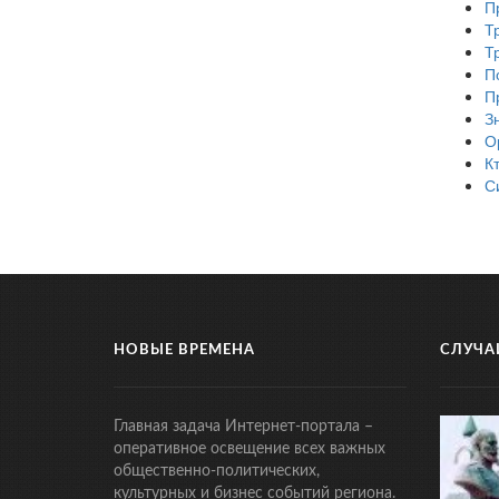
П
Т
Т
П
П
З
О
К
С
НОВЫЕ ВРЕМЕНА
СЛУЧА
Главная задача Интернет-портала –
оперативное освещение всех важных
общественно-политических,
культурных и бизнес событий региона.