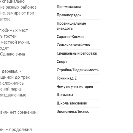
о специально
Поп-механика
 из разных районов
не, замирают при
Правопорядок
атове.
Провинциальные
анекдоты
з любимых мест
ь гостей
Саратов-Космос
местной кухни.
Сельское хозяйство
одят
Специальный репортаж
 Однако зима
Спорт
Стройка/Недвижимость
 деревья, –
олщиной до трех
Точки над Ё
то сложились
Чему не учит история
дений парка
 раздавленные
Шахматы
Школа злословия
Экономика/Бизнес
вня» нет сомнений:
ни, – продолжил