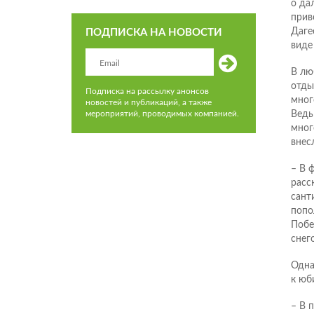
о да
прив
Даге
ПОДПИСКА НА НОВОСТИ
виде
В лю
отды
Подписка на рассылку анонсов
мног
новостей и публикаций, а также
мероприятий, проводимых компанией.
Ведь
мног
внес
– В 
расс
сант
попо
Побе
снег
Одна
к юб
– В 