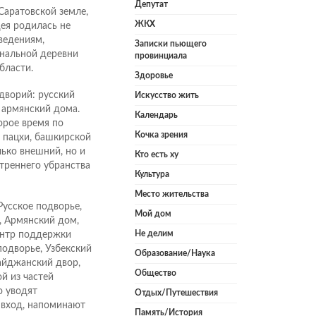
Депутат
Саратовской земле,
ЖКХ
ея родилась не
ведениям,
Записки пьющего
ональной деревни
провинциала
бласти.
Здоровье
дворий: русский
Искусство жить
 армянский дома.
Календарь
орое время по
Кочка зрения
 пацхи, башкирской
лько внешний, но и
Кто есть ху
треннего убранства
Культура
Место жительства
Русское подворье,
Мой дом
, Армянский дом,
Не делим
ентр поддержки
подворье, Узбекский
Образование/Наука
байджанский двор,
Общество
й из частей
о уводят
Отдых/Путешествия
 вход, напоминают
Память/История