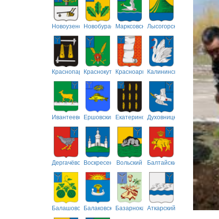
Новоузенский
Новобурасский
Марксовский
Лысогорский
Краснопартизанский
Краснокутский
Красноармейский
Калининский
Ивантеевский
Ершовский
Екатериновский
Духовницкий
Дергачёвский
Воскресенский
Вольский
Балтайский
Балашовский
Балаковский
Базарнокарабулакский
Аткарский