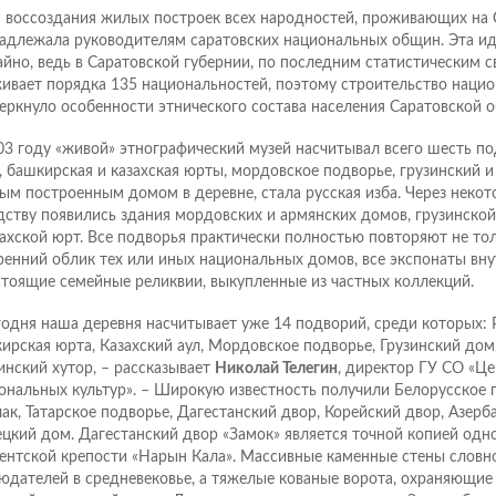
 воссоздания жилых построек всех народностей, проживающих на 
адлежала руководителям саратовских национальных общин. Эта ид
айно, ведь в Саратовской губернии, по последним статистическим с
ивает порядка 135 национальностей, поэтому строительство наци
еркнуло особенности этнического состава населения Саратовской о
03 году «живой» этнографический музей насчитывал всего шесть по
, башкирская и казахская юрты, мордовское подворье, грузинский и
ым построенным домом в деревне, стала русская изба. Через некот
дству появились здания мордовских и армянских домов, грузинской
захской юрт. Все подворья практически полностью повторяют не то
ренний облик тех или иных национальных домов, все экспонаты вну
стоящие семейные реликвии, выкупленные из частных коллекций.
годня наша деревня насчитывает уже 14 подворий, среди которых: 
ирская юрта, Казахский аул, Мордовское подворье, Грузинский дом
инский хутор, – рассказывает
Николай Телегин
, директор ГУ СО «Ц
ональных культур». – Широкую известность получили Белорусское 
ак, Татарское подворье, Дагестанский двор, Корейский двор, Азер
цкий дом. Дагестанский двор «Замок» является точной копией одно
ентской крепости «Нарын Кала». Массивные каменные стены словн
юдателей в средневековье, а тяжелые кованые ворота, охраняющие