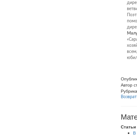
дире
ветв
Поэт
помо
дире
Малу
«Сар
хозя
всем
юбил
Опубли
Автор 
Рубрик
Возврат
Мате
Статьи
В