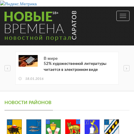
Toggl
navig
В мире
52% художественной литературы
читается в электронном виде
18.01.2016
НОВОСТИ РАЙОНОВ