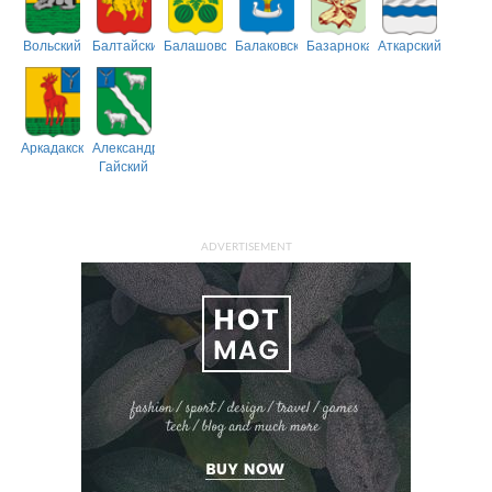
Вольский
Балтайский
Балашовский
Балаковский
Базарнокарабулакский
Аткарский
Аркадакский
Александрово-
Гайский
ADVERTISEMENT