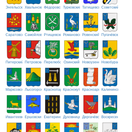
Энгельсский
Хвалынский
Фёдоровский
Турковский
Татищевский
Советский
Саратовский
Самойловский
Ртищевский
Романовский
Ровенский
Пугачёвский
Питерский
Петровский
Перелюбский
Озинский
Новоузенский
Новобурасский
Марксовский
Лысогорский
Краснопартизанский
Краснокутский
Красноармейский
Калининский
Ивантеевский
Ершовский
Екатериновский
Духовницкий
Дергачёвский
Воскресенский