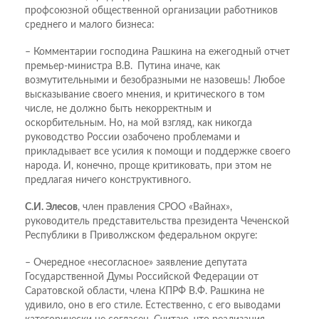
проф­союзной общественной организации работников
среднего и малого бизнеса:
– Комментарии господина Рашкина на ежегодный отчет
премьер-министра В.В. Путина иначе, как
возмутительными и безобразными не назовешь! Любое
высказывание своего мнения, и критического в том
числе, не должно быть некорректным и
оскорбительным. Но, на мой взгляд, как никогда
руководство России озабочено проблемами и
прикладывает все усилия к помощи и поддержке своего
народа. И, конечно, проще критиковать, при этом не
предлагая ничего конструктивного.
С.И. Элесов
, член правления СРОО «Вайнах»,
руководитель представительства президента Чеченской
Республики в Приволжском федеральном округе:
– Очередное «несогласное» заявление депутата
Государственной Думы Российской Федерации от
Саратовской области, члена КПРФ В.Ф. Рашкина не
удивило, оно в его стиле. Естественно, с его выводами