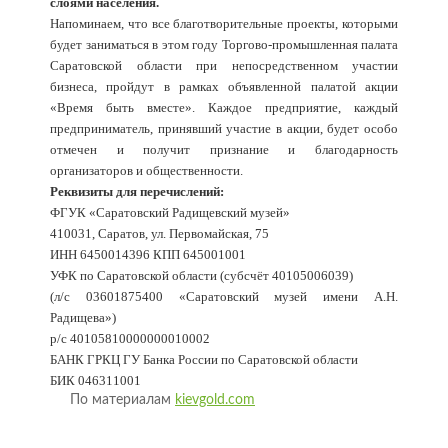
слоями населения.
Напоминаем, что все благотворительные проекты, которыми
будет заниматься в этом году Торгово-промышленная палата
Саратовской области при непосредственном участии
бизнеса, пройдут в рамках объявленной палатой акции
«Время быть вместе». Каждое предприятие, каждый
предприниматель, принявший участие в акции, будет особо
отмечен и получит признание и благодарность
организаторов и общественности.
Реквизиты для перечислений:
ФГУК «Саратовский Радищевский музей»
410031, Саратов, ул. Первомайская, 75
ИНН 6450014396 КПП 645001001
УФК по Саратовской области (субсчёт 40105006039)
(л/с 03601875400 «Саратовский музей имени А.Н.
Радищева»)
р/с 40105810000000010002
БАНК ГРКЦ ГУ Банка России по Саратовской области
БИК 046311001
По материалам
kievgold.com