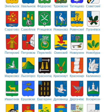
Энгельсский
Хвалынский
Фёдоровский
Турковский
Татищевский
Советский
Саратовский
Самойловский
Ртищевский
Романовский
Ровенский
Пугачёвский
Питерский
Петровский
Перелюбский
Озинский
Новоузенский
Новобурасский
Марксовский
Лысогорский
Краснопартизанский
Краснокутский
Красноармейский
Калининский
Ивантеевский
Ершовский
Екатериновский
Духовницкий
Дергачёвский
Воскресенский