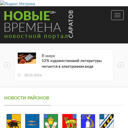
Toggl
navig
В мире
52% художественной литературы
читается в электронном виде
18.01.2016
НОВОСТИ РАЙОНОВ