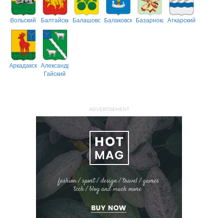
Вольский
Балтайский
Балашовский
Балаковский
Базарнокарабулакский
Аткарский
Аркадакский
Александрово-
Гайский
ADVERTISEMENT