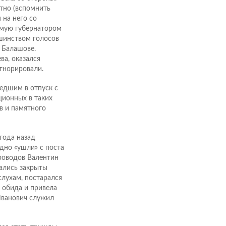
тно (вспомнить
 на него со
емую губернатором
шинством голосов
 Балашове.
ва, оказался
гнорировали.
едшим в отпуск с
ционных в таких
в и памятного
года назад
одно «ушли» с поста
проводов Валентин
зались закрыты
слухам, постарался
а обида и привела
Иванович служил