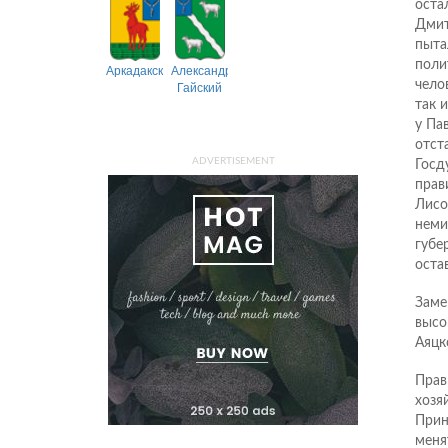
оста
Дмит
пыта
поли
Аркадакский
Александрово-
Гайский
чело
так 
у Па
отст
ADVERTISEMENT
Госд
прав
Лисо
неми
губе
оста
Заме
высо
Аяцк
Прав
хозя
Прин
меня