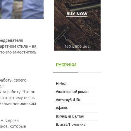
председателя
аратном стиле – на
то его заместитель
РУБРИКИ
работы своего
Hi-Tech
ел
 за работу. Что он
Авантюрный роман
 что тот ему очень
Автоклуб «НВ»
ктивным чиновником
Афиша
Взгляд из Балтая
м. Сергей
Власть/Политика
ков, которые