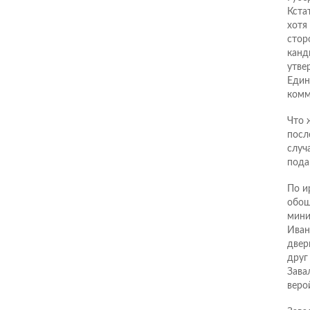
Кста
хотя
стор
канд
утве
Един
комм
Что 
посл
случ
пода
По и
обош
мини
Иван
двер
друг
Зава
веро