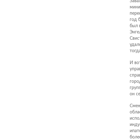
Зава
мини
пере
год 
был 
Энге
Свис
удал
тогд
И во
упра
спра
горо
груп
он с
Смен
обла
испо
инду
ипат
боле