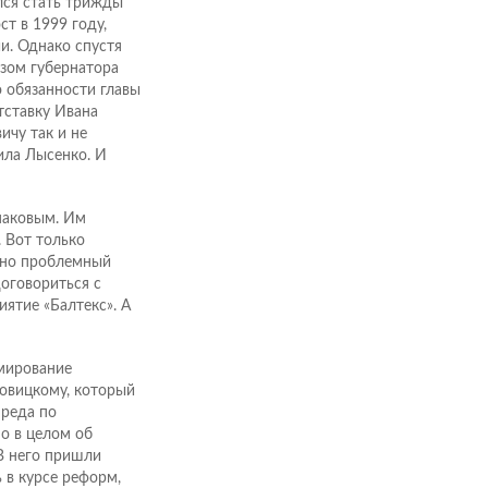
лся стать трижды
т в 1999 году,
и. Однако спустя
азом губернатора
 обязанности главы
тставку Ивана
ичу так и не
ила Лысенко. И
знаковым. Им
. Вот только
ьно проблемный
оговориться с
ятие «Балтекс». А
рмирование
овицкому, который
преда по
о в целом об
В него пришли
 в курсе реформ,