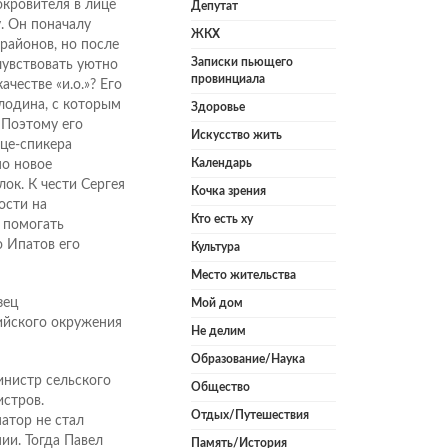
окровителя в лице
Депутат
. Он поначалу
ЖКХ
 районов, но после
Записки пьющего
чувствовать уютно
провинциала
честве «и.о.»? Его
лодина, с которым
Здоровье
 Поэтому его
Искусство жить
це-спикера
Календарь
но новое
ок. К чести Сергея
Кочка зрения
ости на
Кто есть ху
 помогать
о Ипатов его
Культура
Место жительства
зец
Мой дом
ийского окружения
Не делим
Образование/Наука
инистр сельского
Общество
истров.
Отдых/Путешествия
атор не стал
ии. Тогда Павел
Память/История