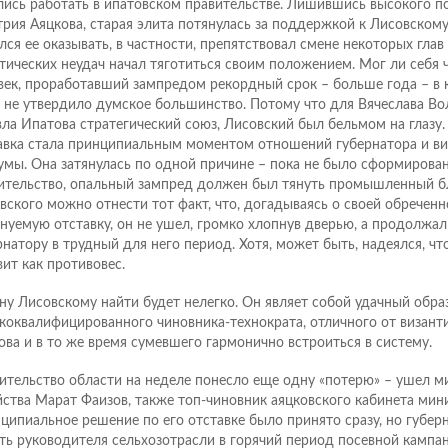
лись работать в ипатовском правительстве. Лишившись высокого п
рия Аяцкова, старая элита потянулась за поддержкой к Лисовскому
лся ее оказывать, в частности, препятствовал смене некоторых глав
тических неудач начал тяготиться своим положением. Мог ли себя 
век, проработавший зампредом рекордный срок – больше года – в ка
и не утвердило думское большинство. Потому что для Вячеслава Во
вла Ипатова стратегический союз, Лисовский был бельмом на глазу.
авка стала принципиальным моментом отношений губернатора и ви
умы. Она затянулась по одной причине – пока не было сформирова
ительство, опальный зампред должен был тянуть промышленный бл
вского можно отнести тот факт, что, догадываясь о своей обреченн
нуемую отставку, он не ушел, громко хлопнув дверью, а продолжал
рнатору в трудный для него период. Хотя, может быть, надеялся, чт
вит как противовес.
ну Лисовскому найти будет нелегко. Он являет собой удачный обра
коквалифицированного чиновника-технократа, отличного от визант
ова и в то же время сумевшего гармонично встроиться в систему.
ительство области на неделе понесло еще одну «потерю» – ушел м
йства Марат Фаизов, также топ-чиновник аяцковского кабинета мин
ципиальное решение по его отставке было принято сразу, но губерн
ть руководителя сельхозотрасли в горячий период посевной кампан