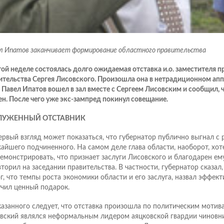
л Ипатов заканчивает формирование областного правительства
той неделе состоялась долго ожидаемая отставка и.о. заместителя 
ительства Сергея Лисовского. Произошла она в нетрадиционном апп
 Павел Ипатов вошел в зал вместе с Сергеем Лисовским и сообщил, ч
ен. После чего уже экс-зампред покинул совещание.
ЛУЖЕННЫЙ ОТСТАВНИК
ервый взгляд может показаться, что губернатор публично выгнал с 
айшего подчиненного. На самом деле глава области, наоборот, хот
емонстрировать, что признает заслуги Лисовского и благодарен ему
вторил на заседании правительства. В частности, губернатор сказал,
г, что темпы роста экономики области и его заслуга, назвал эффе
учил ценный подарок.
казанного следует, что отставка произошла по политическим мотива
вский являлся неформальным лидером аяцковской гвардии чиновни