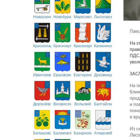
Новоузенский
Новобурасский
Марксовский
Лысогорский
Паве
На э
Краснопартизанский
Краснокутский
Красноармейский
Калининский
прав
ПДС.
увол
Ивантеевский
Ершовский
Екатериновский
Духовницкий
ЗАС
На п
ближ
прод
Дергачёвский
Воскресенский
Вольский
Балтайский
и по
помо
и вр
Из с
Балашовский
Балаковский
Базарнокарабулакский
Аткарский
Лисо