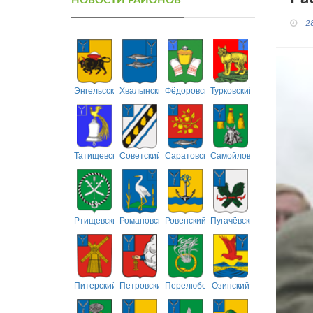
НОВОСТИ РАЙОНОВ
2
Энгельсский
Хвалынский
Фёдоровский
Турковский
Татищевский
Советский
Саратовский
Самойловский
Ртищевский
Романовский
Ровенский
Пугачёвский
Питерский
Петровский
Перелюбский
Озинский