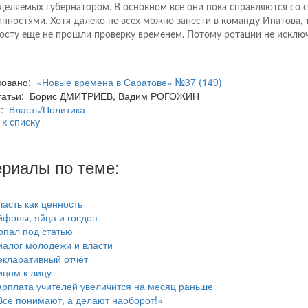
деляемых губернатором. В основном все они пока справляются со 
анностями. Хотя далеко не всех можно занести в команду Ипатова, т
осту еще не прошли проверку временем. Потому ротации не исклю
ковано:
«Новые времена в Саратове» №37 (149)
статьи: Борис ДМИТРИЕВ, Вадим РОГОЖИН
а:
Власть/Политика
 к списку
риалы по теме:
ласть как ценность
йфоны, яйца и госдеп
опал под статью
иалог молодёжи и власти
екларативный отчёт
ицом к лицу
арплата учителей увеличится на месяц раньше
Всё понимают, а делают наоборот!»