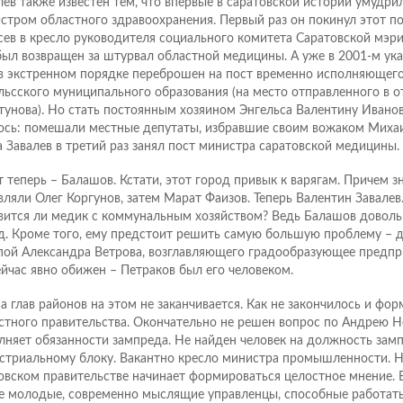
лев также известен тем, что впервые в саратовской истории умудри
стром областного здравоохранения. Первый раз он покинул этот пос
сев в кресло руководителя социального комитета Саратовской мэри
был возвращен за штурвал областной медицины. А уже в 2001-м ук
в экстренном порядке переброшен на пост временно исполняющего
льсского муниципального образования (на место отправленного в о
тунова). Но стать постоянным хозяином Энгельса Валентину Иванов
ось: помешали местные депутаты, избравшие своим вожаком Миха
а Завалев в третий раз занял пост министра саратовской медицины.
т теперь – Балашов. Кстати, этот город привык к варягам. Причем 
вляли Олег Коргунов, затем Марат Фаизов. Теперь Валентин Завалев
вится ли медик с коммунальным хозяйством? Ведь Балашов довол
д. Кроме того, ему предстоит решить самую большую проблему – д
пой Александра Ветрова, возглавляющего градообразующее предпри
ейчас явно обижен – Петраков был его человеком.
а глав районов на этом не заканчивается. Как не закончилось и фо
стного правительства. Окончательно не решен вопрос по Андрею Н
лняет обязанности зампреда. Не найден человек на должность зам
стриальному блоку. Вакантно кресло министра промышленности. Н
овском правительстве начинает формироваться целостное мнение. 
е молодые, современно мыслящие управленцы, способные работать