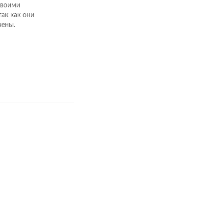
своими
ак как они
чены.