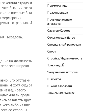
, закончил страду и
Поп-механика
ь уже бывший глава
Правопорядок
 районе впервые был
я фермерских
Провинциальные
орулить отраслью. И
анекдоты
Саратов-Космос
лия Нефедова,
Сельское хозяйство
Специальный репортаж
Спорт
Стройка/Недвижимость
дение на должность
Точки над Ё
 человека широко
Чему не учит история
Шахматы
авно. Его отставки
йоне. И хотя судьба
Школа злословия
в назад, нового
Экономика/Бизнес
подыскивали среди
ись за власть друг
а кого-либо из них.
века со стороны.