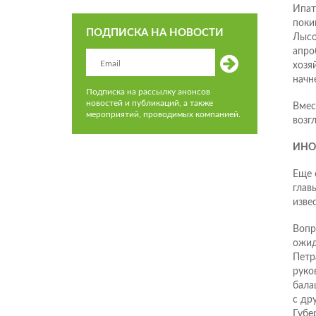
Ипат
поки
ПОДПИСКА НА НОВОСТИ
Лысо
апро
хозя
начн
Подписка на рассылку анонсов
новостей и публикаций, а также
Вмес
мероприятий, проводимых компанией.
возг
ИНО
Еще 
глав
изве
Вопр
ожид
Петр
руко
бала
с др
Губе