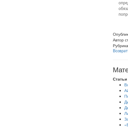
опре
обяз
попр
Опубли
Автор 
Рубрик
Возврат
Мате
Статьи
В
А
П
Д
Д
Л
З
«