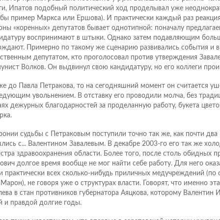
ти, Ипатов подобный политический ход проделывал уже неоднокра
 бы пример Маркса или Ершова). И практически каждый раз реакция
оны «коренных» депутатов бывает однотипной: поначалу предлага
идатуру воспринимают в штыки. Однако затем подавляющим боль
рждают. Примерно по такому же сценарию развивались события и в
ственным депутатом, кто проголосовал против утверждения Завале
унист Волков. Он выдвинул свою кандидатуру, но его коллеги прои
же до Павла Петракова, то на сегодняшний момент он считается уш
едующим увольнением. В отставку его проводили молча, без тради
аях дежурных благодарностей за проделанную работу, букета цвето
рка.
ронии судьбы с Петраковым поступили точно так же, как почти два 
лись с... Валентином Завалевым. В декабре 2003-го его так же хол
стра здравоохранения области. Более того, после столь обидных 
ович долгое время вообще не мог найти себе работу. Для него ока
и практически всех сколько-нибудь приличных медучреждений (по 
 Марон), не говоря уже о структурах власти. Говорят, что именно эт
лева в стан противников губернатора Аяцкова, которому Валентин 
й и правдой долгие годы.