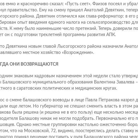
ов емко и красноречиво сказал: «Пусть сеет». Фаизов посеял и убрал
нул правительство. Ему на смену пришел Анатолий Девяткин, тепер
горского района. Девяткин отличился как глава-реформатор: в его
бирован опыт введения единого налога на сельхозпроизводство дл
йств. К нему было наименьшее число претензий. Теперь доверили п
ет он с подготовки трехлетней программы развития АПК.
то Девяткина новым главой Лысогорского района назначили Анато
лавлявшего местное хозяйство «Возрождение».
ГДА ОНИ ВОЗВРАЩАЮТСЯ
одним знаковым кадровым назначением этой недели стало утверж
ы Балашовского муниципального образования Валентина Завалева –
стного в саратовских политических и медицинских кругах.
ос о смене балашовского воеводы в лице Павла Петракова назрел д
али еще летом. Но губернатор не спешил сменить власть в этом ра
акова была решена (и решена не в его пользу) еще несколько месяце
водителя Балашову никак не могли подобрать. Первоначально его 
шовцев. Однако местные группировки настолько ожесточенно борол
угом, что на Московской, 72, видимо, поостереглись делать ставку н
рнатор принял решение поставить у руля Балашовского района чело