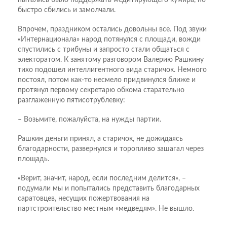
быстро сбились и замолчали.
Впрочем, праздником остались довольны все. Под звуки
«Интернационала» народ потянулся с площади, вожди
спустились с трибуны и запросто стали общаться с
электоратом. К занятому разговором Валерию Рашкину
тихо подошел интеллигентного вида старичок. Немного
постоял, потом как-то несмело придвинулся ближе и
протянул первому секретарю обкома старательно
разглаженную пятисотрублевку:
– Возьмите, пожалуйста, на нужды партии.
Рашкин деньги принял, а старичок, не дожидаясь
благодарности, развернулся и торопливо зашагал через
площадь.
«Верит, значит, народ, если последним делится», –
подумали мы и попытались представить благодарных
саратовцев, несущих пожертвования на
партстроительство местным «медведям». Не вышло.