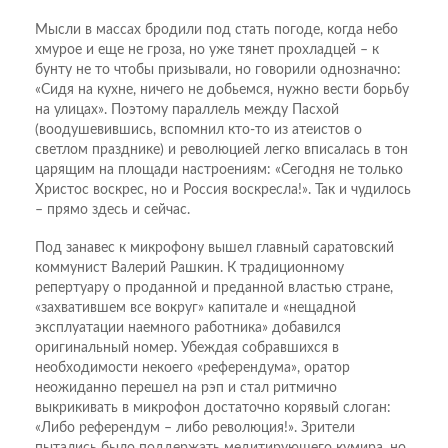
Мысли в массах бродили под стать погоде, когда небо
хмурое и еще не гроза, но уже тянет прохладцей – к
бунту не то чтобы призывали, но говорили однозначно:
«Сидя на кухне, ничего не добьемся, нужно вести борьбу
на улицах». Поэтому параллель между Пасхой
(воодушевившись, вспомнил кто-то из атеистов о
светлом празднике) и революцией легко вписалась в тон
царящим на площади настроениям: «Сегодня не только
Христос воскрес, но и Россия воскресла!». Так и чудилось
– прямо здесь и сейчас.
Под занавес к микрофону вышел главный саратовский
коммунист Валерий Рашкин. К традиционному
репертуару о проданной и преданной властью стране,
«захватившем все вокруг» капитале и «нещадной
эксплуатации наемного работника» добавился
оригинальный номер. Убеждая собравшихся в
необходимости некоего «референдума», оратор
неожиданно перешел на рэп и стал ритмично
выкрикивать в микрофон достаточно корявый слоган:
«Либо референдум – либо революция!». Зрители
пытались было поддержать медитирующего кумира, но