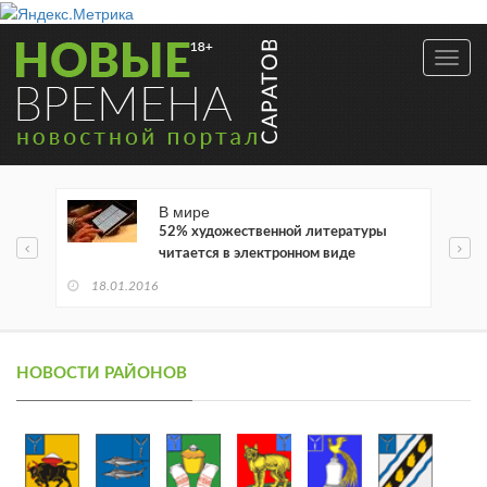
Toggl
navig
В мире
52% художественной литературы
читается в электронном виде
18.01.2016
НОВОСТИ РАЙОНОВ