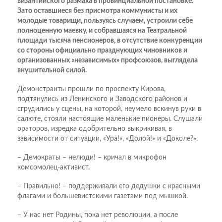
византийского размаха в провинциальной постановке.
Зато оставшиеся без присмотра коммунисты и их
молодые товарищи, пользуясь случаем, устроили себе
полноценную маевку, и собравшаяся на Театральной
площади тысяча пенсионеров, в отсутствие конкуренции
со стороны официально празднующих чиновников и
организованных «независимых» профсоюзов, выглядела
внушительной силой.
Демонстранты прошли по проспекту Кирова,
подтянулись из Ленинского и Заводского районов и
сгрудились у сцены, на которой, неумело вскинув руки в
салюте, стояли настоящие маленькие пионеры. Слушали
ораторов, изредка одобрительно выкрикивая, в
зависимости от ситуации, «Ура!», «Долой!» и «Доколе?».
– Демократы – нелюди! – кричал в микрофон
комсомолец-активист.
– Правильно! – поддерживали его дедушки с красными
флагами и большевистскими газетами под мышкой.
– У нас нет Родины, пока нет революции, а после