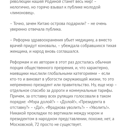
революции нашей Родиной станет весь мир! –
нелогично, но горячо взывал к публике молодой
«лимоновец».
– Точно, зачем Китаю острова подарили? – не очень
уверенно отвечала публика.
– Реформа здравоохранения убьет медицину, а вместо
врачей придут коновалы, – убеждала собравшихся тихая
женщина, и народ вновь соглашался.
Реформам и их авторам в этот раз досталась обычная
порция общественного презрения, и, что характерно,
маевщики мыслили глобальными категориями – если
кто-то и виноват в убогости окружающей жизни, то это
непременно президент или правительство. Ну, еще мэр –
отдельное спасибо за дороги и коммунальные тарифы.
Причем, за отставку всех рулящих голосовали в таком
порядке: «Мэра долой?» – «Долой!», «Президента в
отставку?» – «Да!», «Фрадкова уволить?» – «Уволить!».
Никакой прокладки по вертикали между мэром и
президентом в народном представлении, похоже, нет, а
Московской, 72 просто не существует.