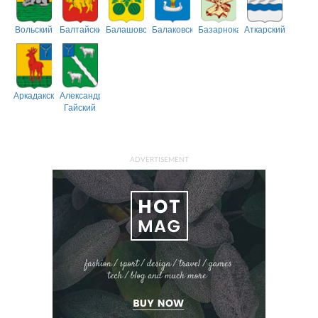
Вольский
Балтайский
Балашовский
Балаковский
Базарнокарабулакский
Аткарский
Аркадакский
Александрово-
Гайский
ADVERTISEMENT