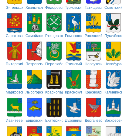
Энгельсский
Хвалынский
Фёдоровский
Турковский
Татищевский
Советский
Саратовский
Самойловский
Ртищевский
Романовский
Ровенский
Пугачёвский
Питерский
Петровский
Перелюбский
Озинский
Новоузенский
Новобурасский
Марксовский
Лысогорский
Краснопартизанский
Краснокутский
Красноармейский
Калининский
Ивантеевский
Ершовский
Екатериновский
Духовницкий
Дергачёвский
Воскресенский