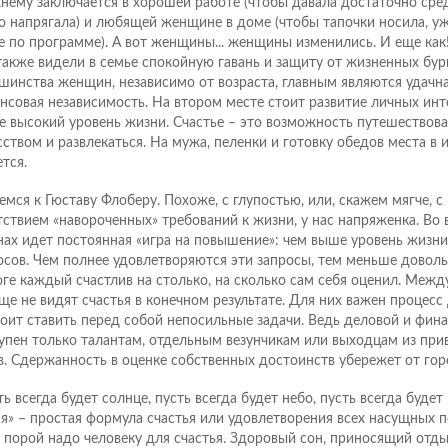
нему заключается в хорошей работе (чтобы давала достаточно сред
о напрягала) и любящей женщине в доме (чтобы тапочки носила, уж
е по программе). А вот женщины... женщины изменились. И еще как!
также видели в семье спокойную гавань и защиту от жизненных бурь
шинства женщин, независимо от возраста, главным являются удачна
нсовая независимость. На втором месте стоит развитие личных инте
е высокий уровень жизни. Счастье – это возможность путешествова
сством и развлекаться. На мужа, пеленки и готовку обедов места в и
тся.
емся к Гюставу Флоберу. Похоже, с глупостью, или, скажем мягче, с
тствием «навороченных» требований к жизни, у нас напряженка. Во 
нах идет постоянная «игра на повышение»: чем выше уровень жизни
осов. Чем полнее удовлетворяются эти запросы, тем меньше довол
оге каждый счастлив на столько, на сколько сам себя оценил. Межд
ще не видят счастья в конечном результате. Для них важен процесс
тоит ставить перед собой непосильные задачи. Ведь деловой и фин
упен только талантам, отдельным везунчикам или выходцам из пр
в. Сдержанность в оценке собственных достоинств убережет от гор
ь всегда будет солнце, пусть всегда будет небо, пусть всегда будет
 я» – простая формула счастья или удовлетворения всех насущных п
 порой надо человеку для счастья. Здоровый сон, приносящий отд