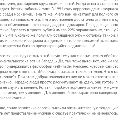
ополучия, расширения круга возможностей. Когда деньги становятс
адает. Кстати, забавный факт. В 1991 году корреспонденты журнал
с среди москвичей. Тема та же: «Чего нам не хватает для полного сч
шинство заявило, что для его достижения достаточно зарплаты в о
рвых обменниках – это тогда двадцать долларов. Правда, и цены е
тские. Зарплату в триста рублей имело 22% опрашиваемых, сто – у 2
е – у 4%. Сколько же получали оставшиеся 54% – осталось тайной. Т
рили психологи-социологи, а деньги – это очень весомый «счастьевс
ные времена быстро превращающийся в единственный.
меется, исследуя столь затейливую тему как счастье, нельзя обойтис
аментального: «а вот на Западе...» Да, там тоже выясняют, что им ну
до придерживаясь философии «self-made» (человек, который сам себ
дные люди отвечают: «Мое счастье зависит только от меня. Что я мо
о лучше?». При этом добрая половина из них не может ответить на 
значно. Нередко люди просто рассчитывают на удачу, они готовы по
ы не спугнуть везение. Кстати, подобное ворчание занимает у мужч
и времени, чем у женщин. Для женщин более характерно наперекор
ь свое счастье.
ще, социологические опросы выявили очень интересную тенденцию
ть лет представление мужчин о счастье практически не изменилось.