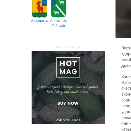
Аркадакский
Александрово-
Гайский
ADVERTISEMENT
Гюст
здоро
безо
дово
Коне
«Общ
счас
экон
соци
пере
удов
нежи
они 
карь