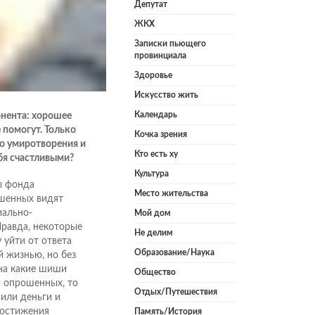
Депутат
ЖКХ
Записки пьющего
провинциала
Здоровье
Искусство жить
Календарь
онента: хорошее
е помогут. Только
Кочка зрения
во умиротворения и
Кто есть ху
бя счастливыми?
Культура
ы фонда
Место жительства
ошенных видят
иально-
Мой дом
Правда, некоторые
Не делим
 уйти от ответа
Образование/Наука
 жизнью, но без
 на какие шиши
Общество
ы опрошенных, то
Отдых/Путешествия
вили деньги и
достижения
Память/История