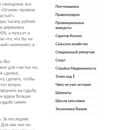
я самоцелью, все
Поп-механика
а «Огонек» провели
Правопорядок
астья?».
дну тысячу рублей.
Провинциальные
ще держались
анекдоты
0%, а пятьсот и
Саратов-Космос
ак что, что бы ни
Сельское хозяйство
кий» компонент, в
Специальный репортаж
Спорт
ь без
жно для счастья, но,
Стройка/Недвижимость
я сделал),
Точки над Ё
гу сделать, чтобы
Чему не учит история
этот вопрос
ворчать на судьбу,
Шахматы
ин вдвое больше
Школа злословия
 судьбе самим
Экономика/Бизнес
. За последние
 Для них оно по-