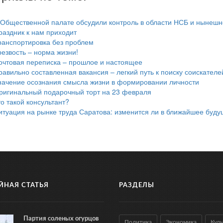
 Общественной палате обсудили контроль в области НСБ и нынешн
раздник к нам приходит
ранспортировка без проблем
резвость – норма жизни!
очтовая переписка – прошлое и настоящее
равильно составленная вакансия – легкий путь к поиску соискателе
начение осознания смысла жизни в формировании личности
ригинальный подарочный торт на 23 февраля
то такой консультант?
итуация на рынке труда Саратова: изменится ли в ближайшее буд
ЙНАЯ СТАТЬЯ
РАЗДЕЛЫ
Партия соленых огурцов
Политика
Экономика
Куль