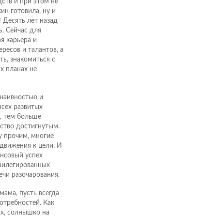
ств и при этом не
ин готовила, ну и
 Десять лет назад
. Сейчас для
я карьера и
ресов и талантов, а
ть, знакомиться с
х планах не
 наивностью и
всех развитых
, тем больше
ьство достигнутым.
у прочим, многие
 движения к цели. И
ансовый успех
ивилегированных
ечи разочарования.
 мама, пусть всегда
отребностей. Как
ых, солнышко на