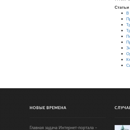
Статьи
В
П
Т
Т
П
П
З
О
К
С
НОВЫЕ ВРЕМЕНА
СЛУЧА
Главная задача Интернет-портала –