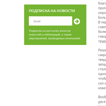
благ
проп
ПОДПИСКА НА НОВОСТИ
опро
Боль
В пе
сове
Подписка на рассылку анонсов
боле
новостей и публикаций, а также
гово
мероприятий, проводимых компанией.
труд
Разу
сакр
твер
запа
стал
одно
чтоб
сил 
коват
Вооб
деся