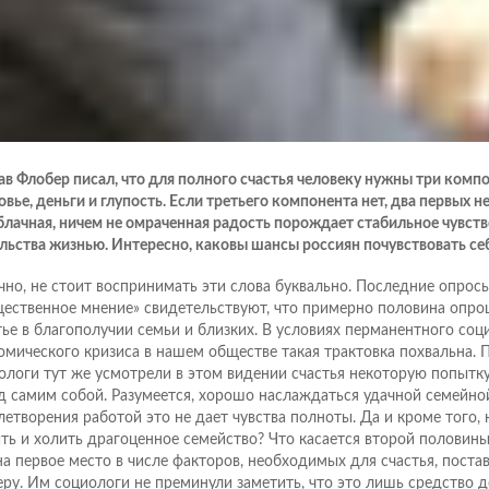
ав Флобер писал, что для полного счастья человеку нужны три комп
вье, деньги и глупость. Если третьего компонента нет, два первых н
блачная, ничем не омраченная радость порождает стабильное чувст
льства жизнью. Интересно, каковы шансы россиян почувствовать се
чно, не стоит воспринимать эти слова буквально. Последние опрос
ественное мнение» свидетельствуют, что примерно половина опр
тье в благополучии семьи и близких. В условиях перманентного соц
омического кризиса в нашем обществе такая трактовка похвальна. 
ологи тут же усмотрели в этом видении счастья некоторую попытку
д самим собой. Разумеется, хорошо наслаждаться удачной семейной
летворения работой это не дает чувства полноты. Да и кроме того,
ть и холить драгоценное семейство? Что касается второй половин
на первое место в числе факторов, необходимых для счастья, поста
еру. Им социологи не преминули заметить, что это лишь средство 