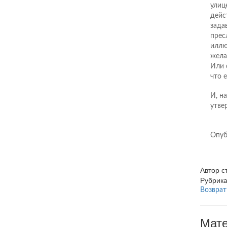
улиц
дейс
зада
прес
иллю
жела
Или 
что 
И, н
утве
Опуб
Автор 
Рубрик
Возврат
Мате