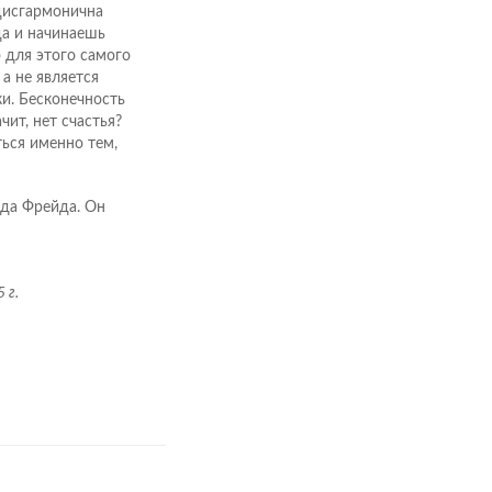
 дисгармонична
да и начинаешь
о для этого самого
 а не является
ки. Бесконечность
ит, нет счастья?
ться именно тем,
нда Фрейда. Он
 г.