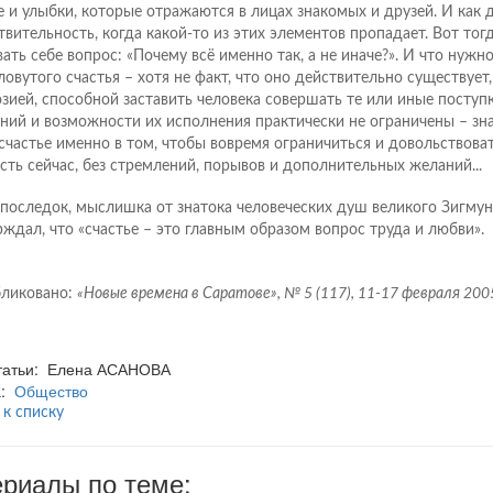
е и улыбки, которые отражаются в лицах знакомых и друзей. И как
твительность, когда какой-то из этих элементов пропадает. Вот тог
вать себе вопрос: «Почему всё именно так, а не иначе?». И что нужн
ловутого счастья – хотя не факт, что оно действительно существует,
зией, способной заставить человека совершать те или иные поступ
ний и возможности их исполнения практически не ограничены – знач
счастье именно в том, чтобы вовремя ограничиться и довольствова
есть сейчас, без стремлений, порывов и дополнительных желаний...
апоследок, мыслишка от знатока человеческих душ великого Зигму
рждал, что «счастье – это главным образом вопрос труда и любви».
ликовано:
«Новые времена в Саратове», № 5 (117), 11-17 февраля 2005
статьи: Елена АСАНОВА
а:
Общество
 к списку
риалы по теме: