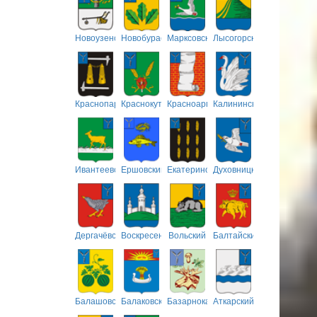
Новоузенский
Новобурасский
Марксовский
Лысогорский
Краснопартизанский
Краснокутский
Красноармейский
Калининский
Ивантеевский
Ершовский
Екатериновский
Духовницкий
Дергачёвский
Воскресенский
Вольский
Балтайский
Балашовский
Балаковский
Базарнокарабулакский
Аткарский