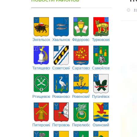
НОВОСТИ РАЙОНОВ
1
Энгельсский
Хвалынский
Фёдоровский
Турковский
Татищевский
Советский
Саратовский
Самойловский
Ртищевский
Романовский
Ровенский
Пугачёвский
Питерский
Петровский
Перелюбский
Озинский