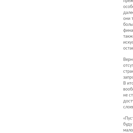
преж
особ
дале
они 
боль
фина
такж
иску
остае
Верн
отсу
стра
запр
В ит
вооб
не с
дост
слое
«Пуст
буду
мало