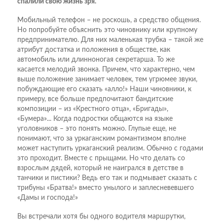
спалили свою жизнь зря.
Мобильный телефон – не роскошь, а средство общения.
Но попробуйте объяснить это чиновнику или крупному
предпринимателю. Для них маленькая трубка – такой же
атрибут достатка и положения в обществе, как
автомобиль или длинноногая секретарша. То же
касается мелодий звонка. Причем, что характерно, чем
выше положение занимает человек, тем угрюмее звуки,
побуждающие его сказать «алло!» Наши чиновники, к
примеру, все больше предпочитают бандитские
композиции – из «Крестного отца», «Бригады»,
«Бумера»... Когда подростки общаются на языке
уголовников – это понять можно. Глупые еще, не
понимают, что за уркаганским романтизмом вполне
может наступить уркаганский реализм. Обычно с годами
это проходит. Вместе с прыщами. Но что делать со
взрослым дядей, который не наигрался в детстве в
танчики и пистики? Ведь его так и подмывает сказать с
трибуны «Братва!» вместо унылого и заплесневевшего
«Дамы и господа!»
Вы встречали хотя бы одного водителя маршрутки,