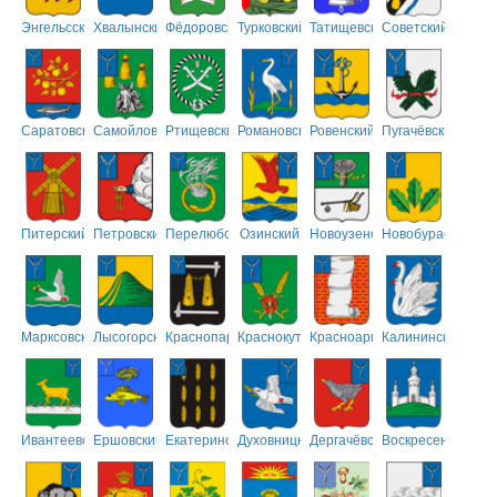
Энгельсский
Хвалынский
Фёдоровский
Турковский
Татищевский
Советский
Саратовский
Самойловский
Ртищевский
Романовский
Ровенский
Пугачёвский
Питерский
Петровский
Перелюбский
Озинский
Новоузенский
Новобурасский
Марксовский
Лысогорский
Краснопартизанский
Краснокутский
Красноармейский
Калининский
Ивантеевский
Ершовский
Екатериновский
Духовницкий
Дергачёвский
Воскресенский