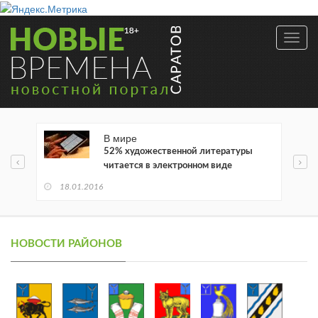
Toggl
navig
В мире
52% художественной литературы
читается в электронном виде
18.01.2016
НОВОСТИ РАЙОНОВ