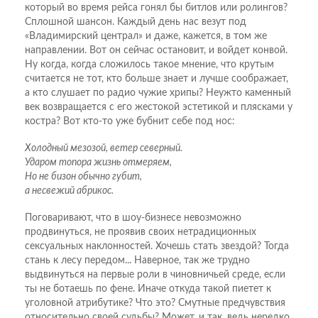
который во время рейса гонял бы битлов или ролингов?
Сплошной шансон. Каждый день нас везут под
«Владимирский централ» и даже, кажется, в том же
направлении. Вот он сейчас остановит, и войдет конвой.
Ну когда, когда сложилось такое мнение, что крутым
считается не тот, кто больше знает и лучше соображает,
а кто слушает по радио чужие хрипы? Неужто каменный
век возвращается с его жестокой эстетикой и плясками у
костра? Вот кто-то уже бубнит себе под нос:
Холодный мезозой, ветер северный.
Ударом топора жизнь отмеряем,
Но не бизон обычно губит,
а несвежий абрикос.
Поговаривают, что в шоу-бизнесе невозможно
продвинуться, не проявив своих нетрадиционных
сексуальных наклонностей. Хочешь стать звездой? Тогда
стань к лесу передом... Наверное, так же трудно
выдвинуться на первые роли в чиновничьей среде, если
ты не ботаешь по фене. Иначе откуда такой пиетет к
уголовной атрибутике? Что это? Смутные предчувствия
относительно своей судьбы? Может, и так, ведь нередко