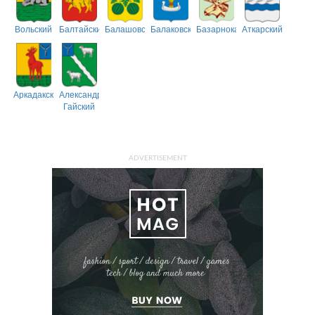
Вольский
Балтайский
Балашовский
Балаковский
Базарнокарабулакский
Аткарский
Аркадакский
Александрово-
Гайский
ADVERTISEMENT