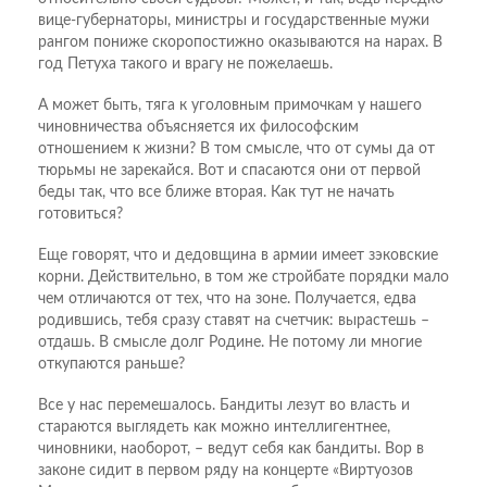
вице-губернаторы, министры и государственные мужи
рангом пониже скоропостижно оказываются на нарах. В
год Петуха такого и врагу не пожелаешь.
А может быть, тяга к уголовным примочкам у нашего
чиновничества объясняется их философским
отношением к жизни? В том смысле, что от сумы да от
тюрьмы не зарекайся. Вот и спасаются они от первой
беды так, что все ближе вторая. Как тут не начать
готовиться?
Еще говорят, что и дедовщина в армии имеет зэковские
корни. Действительно, в том же стройбате порядки мало
чем отличаются от тех, что на зоне. Получается, едва
родившись, тебя сразу ставят на счетчик: вырастешь –
отдашь. В смысле долг Родине. Не потому ли многие
откупаются раньше?
Все у нас перемешалось. Бандиты лезут во власть и
стараются выглядеть как можно интеллигентнее,
чиновники, наоборот, – ведут себя как бандиты. Вор в
законе сидит в первом ряду на концерте «Виртуозов