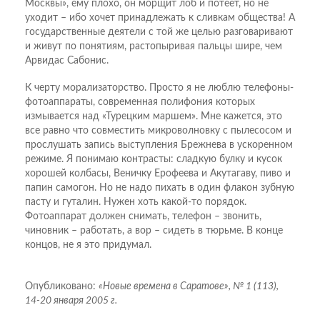
Москвы», ему плохо, он морщит лоб и потеет, но не
уходит – ибо хочет принадлежать к сливкам общества! А
государственные деятели с той же целью разговаривают
и живут по понятиям, растопыривая пальцы шире, чем
Арвидас Сабонис.
К черту морализаторство. Просто я не люблю телефоны-
фотоаппараты, современная полифония которых
измывается над «Турецким маршем». Мне кажется, это
все равно что совместить микроволновку с пылесосом и
прослушать запись выступления Брежнева в ускоренном
режиме. Я понимаю контрасты: сладкую булку и кусок
хорошей колбасы, Веничку Ерофеева и Акутагаву, пиво и
папин самогон. Но не надо пихать в один флакон зубную
пасту и гуталин. Нужен хоть какой-то порядок.
Фотоаппарат должен снимать, телефон – звонить,
чиновник – работать, а вор – сидеть в тюрьме. В конце
концов, не я это придумал.
Опубликовано:
«Новые времена в Саратове», № 1 (113),
14-20 января 2005 г.