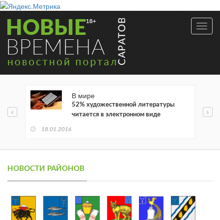
Toggl
navig
В мире
52% художественной литературы
читается в электронном виде
18.01.2016
НОВОСТИ РАЙОНОВ