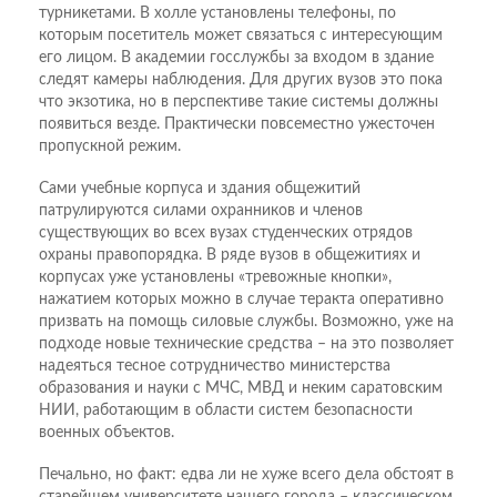
турникетами. В холле установлены телефоны, по
которым посетитель может связаться с интересующим
его лицом. В академии госслужбы за входом в здание
следят камеры наблюдения. Для других вузов это пока
что экзотика, но в перспективе такие системы должны
появиться везде. Практически повсеместно ужесточен
пропускной режим.
Сами учебные корпуса и здания общежитий
патрулируются силами охранников и членов
существующих во всех вузах студенческих отрядов
охраны правопорядка. В ряде вузов в общежитиях и
корпусах уже установлены «тревожные кнопки»,
нажатием которых можно в случае теракта оперативно
призвать на помощь силовые службы. Возможно, уже на
подходе новые технические средства – на это позволяет
надеяться тесное сотрудничество министерства
образования и науки с МЧС, МВД и неким саратовским
НИИ, работающим в области систем безопасности
военных объектов.
Печально, но факт: едва ли не хуже всего дела обстоят в
старейшем университете нашего города – классическом.