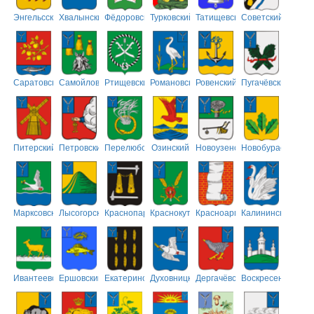
Энгельсский
Хвалынский
Фёдоровский
Турковский
Татищевский
Советский
Саратовский
Самойловский
Ртищевский
Романовский
Ровенский
Пугачёвский
Питерский
Петровский
Перелюбский
Озинский
Новоузенский
Новобурасский
Марксовский
Лысогорский
Краснопартизанский
Краснокутский
Красноармейский
Калининский
Ивантеевский
Ершовский
Екатериновский
Духовницкий
Дергачёвский
Воскресенский