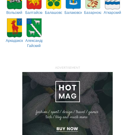
Вольский
Балтайский
Балашовский
Балаковский
Базарнокарабулакский
Аткарский
Аркадакский
Александрово-
Гайский
ADVERTISEMENT