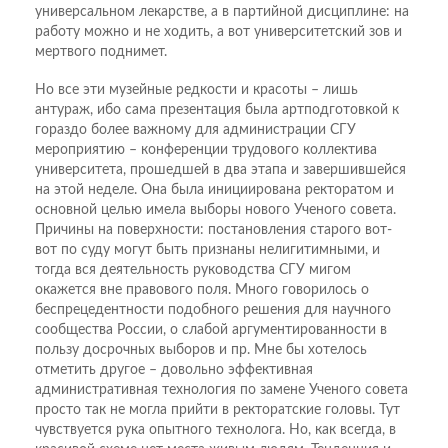
универсальном лекарстве, а в партийной дисциплине: на
работу можно и не ходить, а вот университетский зов и
мертвого поднимет.
Но все эти музейные редкости и красоты – лишь
антураж, ибо сама презентация была артподготовкой к
гораздо более важному для администрации СГУ
мероприятию – конференции трудового коллектива
университета, прошедшей в два этапа и завершившейся
на этой неделе. Она была инициирована ректоратом и
основной целью имела выборы нового Ученого совета.
Причины на поверхности: постановления старого вот-
вот по суду могут быть признаны нелигитимными, и
тогда вся деятельность руководства СГУ мигом
окажется вне правового поля. Много говорилось о
беспрецедентности подобного решения для научного
сообщества России, о слабой аргументированности в
пользу досрочных выборов и пр. Мне бы хотелось
отметить другое – довольно эффективная
административная технология по замене Ученого совета
просто так не могла прийти в ректоратские головы. Тут
чувствуется рука опытного технолога. Но, как всегда, в