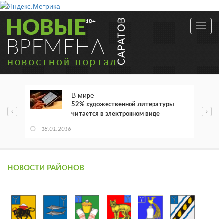
Toggl
navig
В мире
52% художественной литературы
читается в электронном виде
18.01.2016
НОВОСТИ РАЙОНОВ