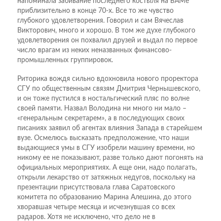
напоминала забивание последнего костыля на БАМе
приблизительно в конце 70-х. Все то же чувство
глубокого удовлетворения. Говорил и сам Вячеслав
Викторович, много и хорошо. В том же духе глубокого
удовлетворения он похвалил друзей и выдал по первое
число врагам из неких неназванных финансово-
промышленных группировок.
Риторика вождя сильно вдохновила нового проректора
СГУ по общественным связям Дмитрия Чернышевского,
и он тоже пустился в ностальгический пляс по волне
своей памяти. Назвал Володина ни много ни мало –
«генеральным секретарем», а в последующих своих
писаниях заявил об агентах влияния Запада в старейшем
вузе. Осмелюсь высказать предположение, что наши
выдающиеся умы в СГУ изобрели машину времени, но
никому ее не показывают, разве только дают погонять на
официальных мероприятиях. А еще они, надо полагать,
открыли лекарство от затяжных недугов, поскольку на
презентации присутствовала глава Саратовского
комитета по образованию Марина Алешина, до этого
хворавшая четыре месяца и исчезнувшая со всех
радаров. Хотя не исключено, что дело не в