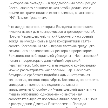
Викторовича очевиден – в предвыборный сезон ресурс
Россошанского слишком важен, чтобы делить его с
иными центрами политического влияния, в частности,
ГФИ Павлом Гришиным.
Что же до «врагов», риторика Володина не оставляла
никаких лазеек для компромиссов и договоренностей.
Потому Чернышевский, чуткий барометр настроений
вождя, вынужден быть в деле конфронтации святей
самого Коссовича. И это – первая ласточка грядущего
возможного противостояния ректора с проректором.
Большинство наблюдателей убеждены – Чернышевский
попал в проректоры с дальнейшей серьезной
перспективой. Собственно, и нынешнюю конференцию
можно рассматривать как пробный шар. Насколько
безупречно сработает подобная административная
технология, позволяющая убрать Коссовича, но оставить
университет полностью подконтрольным и
управляемым? Способен ли Чернышевский давить и не
пущать оппозицию, одновременно выстраивая
самостоятельную от Коссовича линию поведения? Пока
в рассуждении Дмитрия Викторовича и Леонида