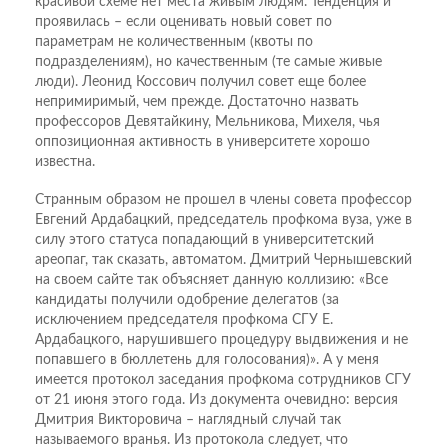
красивой схеме нет места живым людям. Тенденция и
проявилась – если оценивать новый совет по
параметрам не количественным (квоты по
подразделениям), но качественным (те самые живые
люди). Леонид Коссович получил совет еще более
непримиримый, чем прежде. Достаточно назвать
профессоров Девятайкину, Мельникова, Михеля, чья
оппозиционная активность в университете хорошо
известна.
Странным образом не прошел в члены совета профессор
Евгений Ардабацкий, председатель профкома вуза, уже в
силу этого статуса попадающий в университетский
ареопаг, так сказать, автоматом. Дмитрий Чернышевский
на своем сайте так объясняет данную коллизию: «Все
кандидаты получили одобрение делегатов (за
исключением председателя профкома СГУ Е.
Ардабацкого, нарушившего процедуру выдвижения и не
попавшего в бюллетень для голосования)». А у меня
имеется протокол заседания профкома сотрудников СГУ
от 21 июня этого года. Из документа очевидно: версия
Дмитрия Викторовича – наглядный случай так
называемого вранья. Из протокола следует, что