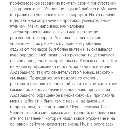
профкомовское заседание почтили своим присутствием
два проректора – Усанов (по научной работе) и Монахов
(по развитию университетского корпуса). Их-то наличие
и делает многостраничный протокол увлекательным
чтением. Меня, например, как человека
литературоцентричного захватило мастерство
разговорного жанра от Усанова – зощенковские
управдомы с их речами к пушкинскому юбилею
отдыхают. Монахов был более внятен и высказывался
куда определенней, заявив, что ректорат не устраивает
позиция председателя профкома на Ученых советах. Тем
не менее профсоюзники пролонгировали полномочия
Ардабацкого, так что свидетельство Чернышевского –
см. выше. Природа явного подлога со стороны
ректората становится понятной, если заглянуть в тот же
самый протокол. Заключительное слово профессора
Ардабацкого, обращенное к Монахову: «Вы пригласили
меня в кабинет, и были там с новым назначенным
проректором, тоже историком, Чернышевским. Речь
Чернышевского мне показалась странной, особенно все
эти его заявления, которые нашли свое отражение и на
основном сайте университета вчера. Ну, и в русле всех