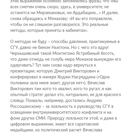
этих выражений особенно запомнились фразы, что «мы
всех сметем очень скоро, здесь, в университете, не
останется ни Мирзехановых, ни Ардабацких…» И далее,
снова обращаясь к Монахову: «И вы его поправляли,
чтобы он не слишком разговорился. Это реальные
методы, которые приняты в кабинетах».
О методах не буду – способы давления, практикуемые в
СГУ, давно не бином Ньютона. Но с чего это вдруг
Чернышевский такой Монтигомо Ястребиный Коготь,
что даже отнюдь не голубь мира Монахов вынужден его
одергивать? Тут нам снова надо вернуться к
презентации, которую Дмитрий Викторович и
конферировал в манере Ходжи Насреддина («Одна
половина зала меня знает, другая нет»). Вячеслав
Викторович там кого-то хвалил, кого-то ругал, и как
опытный стратег делал это, натурально, не для красного
словца. Похвалы, например, достались Андрею
Россошанскому – за лояльность к руководству СГУ в
освещении внутриуниверситетского конфликта и на
фоне других СМИ. Природу лояльности этой, и даже в
цифровом выражении, знают все саратовские
медийщики, но политический расчет Вячеслава