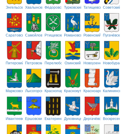
Энгельсский
Хвалынский
Фёдоровский
Турковский
Татищевский
Советский
Саратовский
Самойловский
Ртищевский
Романовский
Ровенский
Пугачёвский
Питерский
Петровский
Перелюбский
Озинский
Новоузенский
Новобурасский
Марксовский
Лысогорский
Краснопартизанский
Краснокутский
Красноармейский
Калининский
Ивантеевский
Ершовский
Екатериновский
Духовницкий
Дергачёвский
Воскресенский