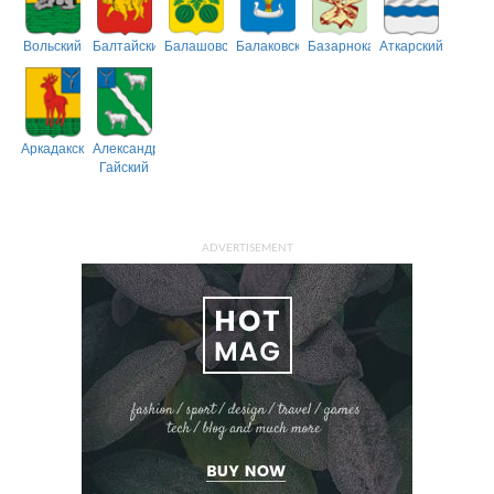
Вольский
Балтайский
Балашовский
Балаковский
Базарнокарабулакский
Аткарский
Аркадакский
Александрово-
Гайский
ADVERTISEMENT