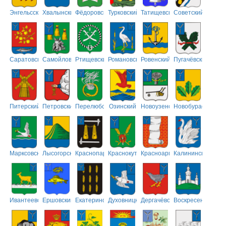
Энгельсский
Хвалынский
Фёдоровский
Турковский
Татищевский
Советский
Саратовский
Самойловский
Ртищевский
Романовский
Ровенский
Пугачёвский
Питерский
Петровский
Перелюбский
Озинский
Новоузенский
Новобурасский
Марксовский
Лысогорский
Краснопартизанский
Краснокутский
Красноармейский
Калининский
Ивантеевский
Ершовский
Екатериновский
Духовницкий
Дергачёвский
Воскресенский