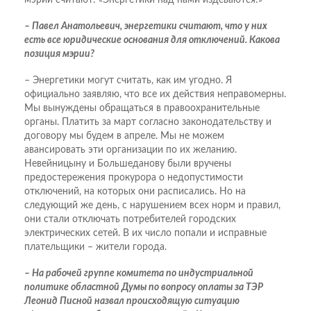
мэрии считают: «Энергетики над нами издеваются!»
– Павел Анатольевич, энергетики считают, что у них
есть все юридические основания для отключений. Какова
позиция мэрии?
– Энергетики могут считать, как им угодно. Я
официально заявляю, что все их действия неправомерны.
Мы вынуждены обращаться в правоохранительные
органы. Платить за март согласно законодательству и
договору мы будем в апреле. Мы не можем
авансировать эти организации по их желанию.
Невейницыну и Большеданову были вручены
предостережения прокурора о недопустимости
отключений, на которых они расписались. Но на
следующий же день, с нарушением всех норм и правил,
они стали отключать потребителей городских
электрических сетей. В их число попали и исправные
плательщики – жители города.
– На рабочей группе комитета по индустриальной
политике областной Думы по вопросу оплаты за ТЭР
Леонид Писной назвал происходящую ситуацию