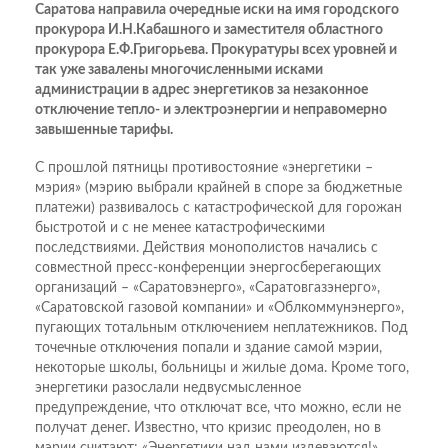
Саратова направила очередные иски на имя городского
прокурора И.Н.Кабашного и заместителя областного
прокурора Е.Ф.Григорьева. Прокуратуры всех уровней и
так уже завалены многочисленными исками
администрации в адрес энергетиков за незаконное
отключение тепло- и электроэнергии и неправомерно
завышенные тарифы.
С прошлой пятницы противостояние «энергетики –
мэрия» (мэрию выбрали крайней в споре за бюджетные
платежи) развивалось с катастрофической для горожан
быстротой и с не менее катастрофическими
последствиями. Действия монополистов начались с
совместной пресс-конференции энергосберегающих
организаций – «Саратовэнерго», «Саратовгазэнерго»,
«Саратовской газовой компании» и «Облкоммунэнерго»,
пугающих тотальным отключением неплатежников. Под
точечные отключения попали и здание самой мэрии,
некоторые школы, больницы и жилые дома. Кроме того,
энергетики разослали недвусмысленное
предупреждение, что отключат все, что можно, если не
получат денег. Известно, что кризис преодолен, но в