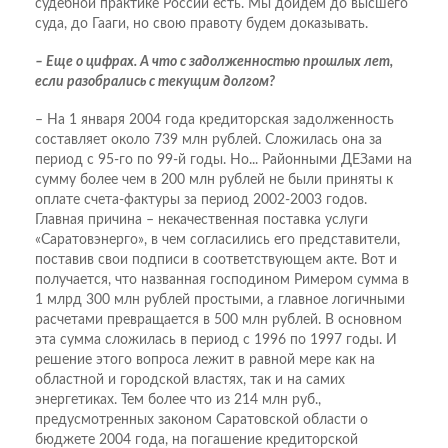
судебной практике России есть. Мы дойдем до высшего
суда, до Гааги, но свою правоту будем доказывать.
– Еще о цифрах. А что с задолженностью прошлых лет,
если разобрались с текущим долгом?
– На 1 января 2004 года кредиторская задолженность
составляет около 739 млн рублей. Сложилась она за
период с 95-го по 99-й годы. Но... Районными ДЕЗами на
сумму более чем в 200 млн рублей не были приняты к
оплате счета-фактуры за период 2002-2003 годов.
Главная причина – некачественная поставка услуги
«Саратовэнерго», в чем согласились его представители,
поставив свои подписи в соответствующем акте. Вот и
получается, что названная господином Римером сумма в
1 млрд 300 млн рублей простыми, а главное логичными
расчетами превращается в 500 млн рублей. В основном
эта сумма сложилась в период с 1996 по 1997 годы. И
решение этого вопроса лежит в равной мере как на
областной и городской властях, так и на самих
энергетиках. Тем более что из 214 млн руб.,
предусмотренных законом Саратовской области о
бюджете 2004 года, на погашение кредиторской