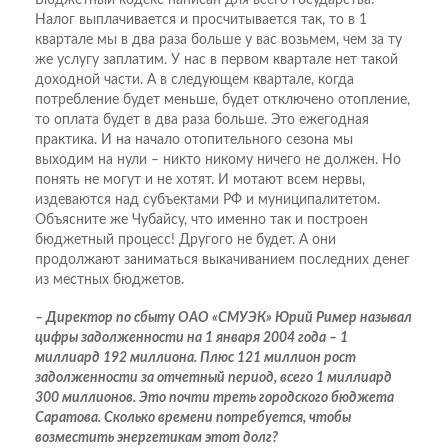
Бюджетный кодекс написан для всего государства.
Налог выплачивается и просчитывается так, то в 1
квартале мы в два раза больше у вас возьмем, чем за ту
же услугу заплатим. У нас в первом квартале нет такой
доходной части. А в следующем квартале, когда
потребление будет меньше, будет отключено отопление,
то оплата будет в два раза больше. Это ежегодная
практика. И на начало отопительного сезона мы
выходим на нули – никто никому ничего не должен. Но
понять не могут и не хотят. И мотают всем нервы,
издеваются над субъектами РФ и муниципалитетом.
Объясните же Чубайсу, что именно так и построен
бюджетный процесс! Другого не будет. А они
продолжают заниматься выкачиванием последних денег
из местных бюджетов.
– Директор по сбыту ОАО «СМУЭК» Юрий Ример называл
цифры задолженности на 1 января 2004 года – 1
миллиард 192 миллиона. Плюс 121 миллион рост
задолженности за отчетный период, всего 1 миллиард
300 миллионов. Это почти треть городского бюджета
Саратова. Сколько времени потребуется, чтобы
возместить энергетикам этот долг?