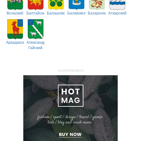
Вольский
Балтайский
Балашовский
Балаковский
Базарнокарабулакский
Аткарский
Аркадакский
Александрово-
Гайский
ADVERTISEMENT