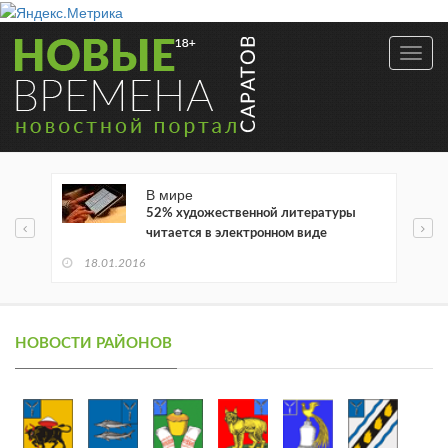
Toggl
navig
В мире
52% художественной литературы
читается в электронном виде
18.01.2016
НОВОСТИ РАЙОНОВ