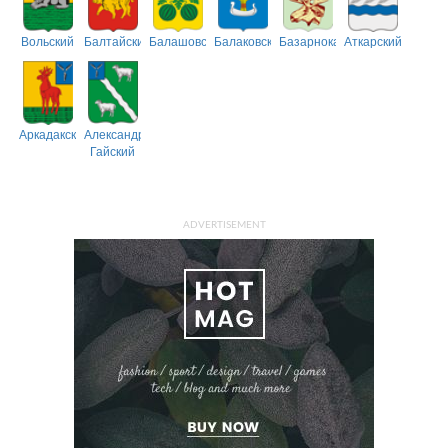
Вольский
Балтайский
Балашовский
Балаковский
Базарнокарабулакский
Аткарский
Аркадакский
Александрово-
Гайский
ADVERTISEMENT