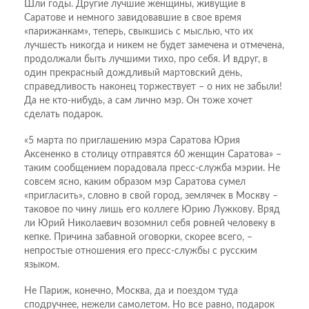
Шли годы. Другие лучшие женщины, живущие в
Саратове и немного завидовавшие в свое время
«парижанкам», теперь, свыкшись с мыслью, что их
лучшесть никогда и никем не будет замечена и отмечена,
продолжали быть лучшими тихо, про себя. И вдруг, в
один прекрасный дождливый мартовский день,
справедливость наконец торжествует – о них не забыли!
Да не кто-нибудь, а сам лично мэр. Он тоже хочет
сделать подарок.
«5 марта по приглашению мэра Саратова Юрия
Аксененко в столицу отправятся 60 женщин Саратова» –
таким сообщением порадовала пресс-служба мэрии. Не
совсем ясно, каким образом мэр Саратова сумел
«пригласить», словно в свой город, землячек в Москву –
таковое по чину лишь его коллеге Юрию Лужкову. Вряд
ли Юрий Николаевич возомнил себя ровней человеку в
кепке. Причина забавной оговорки, скорее всего, –
непростые отношения его пресс-службы с русским
языком.
Не Париж, конечно, Москва, да и поездом туда
сподручнее, нежели самолетом. Но все равно, подарок