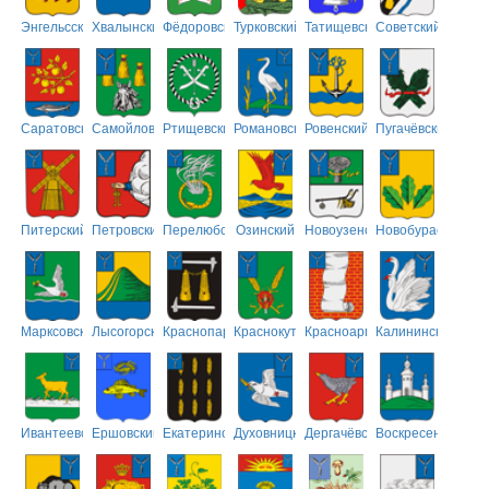
Энгельсский
Хвалынский
Фёдоровский
Турковский
Татищевский
Советский
Саратовский
Самойловский
Ртищевский
Романовский
Ровенский
Пугачёвский
Питерский
Петровский
Перелюбский
Озинский
Новоузенский
Новобурасский
Марксовский
Лысогорский
Краснопартизанский
Краснокутский
Красноармейский
Калининский
Ивантеевский
Ершовский
Екатериновский
Духовницкий
Дергачёвский
Воскресенский