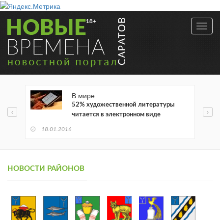
Toggl
navig
В мире
52% художественной литературы
читается в электронном виде
18.01.2016
НОВОСТИ РАЙОНОВ