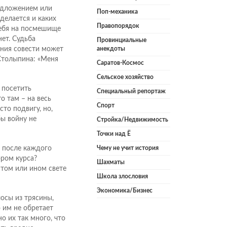
едложением или
Поп-механика
делается и каких
Правопорядок
себя на посмешище
ет. Судьба
Провинциальные
ения совести может
анекдоты
Столыпина: «Меня
Саратов-Космос
Сельское хозяйство
 посетить
Специальный репортаж
о там – на весь
Спорт
то подвигу, но,
бы войну не
Стройка/Недвижимость
Точки над Ё
в после каждого
Чему не учит история
ром курса?
Шахматы
 том или ином свете
Школа злословия
Экономика/Бизнес
осы из трясины,
о им не обретает
о их так много, что