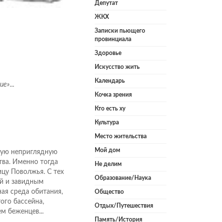
Депутат
ЖКХ
Записки пьющего
провинциала
Здоровье
Искусство жить
Календарь
е»...
Кочка зрения
Кто есть ху
Культура
Место жительства
Мой дом
рую неприглядную
тва. Именно тогда
Не делим
ицу Поволжья. С тех
Образование/Наука
й и завидным
ая среда обитания,
Общество
ого бассейна,
Отдых/Путешествия
м беженцев...
Память/История