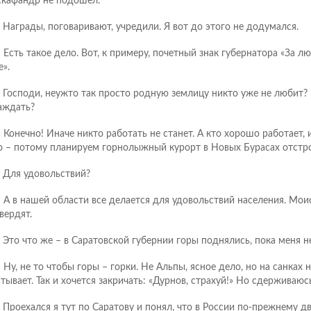
скафандр не подошел.
.: Награды, поговаривают, учредили. Я вот до этого не додумался.
.: Есть такое дело. Вот, к примеру, почетный знак губернатора «За л
е».
.: Господи, неужто так просто родную землицу никто уже не любит? 
аждать?
.: Конечно! Иначе никто работать не станет. А кто хорошо работает,
о – потому планируем горнолыжный курорт в Новых Бурасах отстро
.: Для удовольствий?
.: А в нашей области все делается для удовольствий населения. Мо
вердят.
.: Это что же – в Саратовской губернии горы поднялись, пока меня н
: Ну, не то чтобы горы – горки. Не Альпы, ясное дело, но на санках 
атывает. Так и хочется закричать: «Дурнов, страхуй!» Но сдерживаюс
: Проехался я тут по Саратову и понял, что в России по-прежнему дв