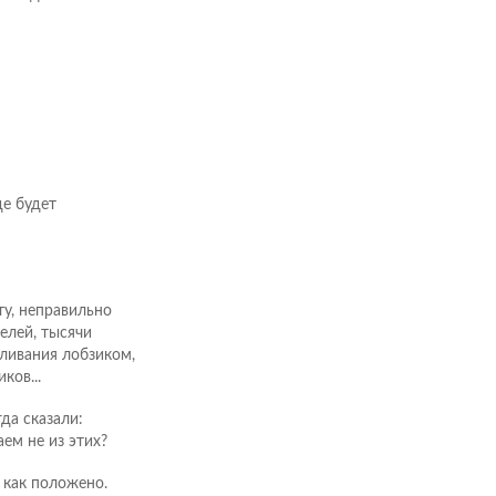
де будет
ту, неправильно
телей, тысячи
иливания лобзиком,
ков...
гда сказали:
ем не из этих?
 как положено.