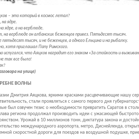
цков – это который в космос летал?
, на ядре.
на ядре, а на верблюде.
т, на верблюде он албанских беженцев привез. Пятьдесят тысяч.
е пятьдесят тысяч, и не беженцев, а одного Ельцина и на рыбалку.
но, хотя приглашал Папу Римского.
а испугался, что Аяцков наградит его знаком «За стойкость и выживани
не так все было!
ак?
азговора на улице)
ГРЕБНЕ ВОЛНЫ
азии Дмитрия Аяцкова, яркими красками расцвечивающие нашу се
твительность, стали проявляться с самого первого дня губернаторс
вые был озвучен тезис о необходимости превратить Саратов в стол
глава региона продолжал производить идеи с ужасающей быстрото
оянством. Урожай в 10 миллионов тонн, диктатура закона и достойн
ительство международного аэропорта, метро, Диснейленда, открыт
емной скоростной дороги для поездов на воздушной подушке, прие