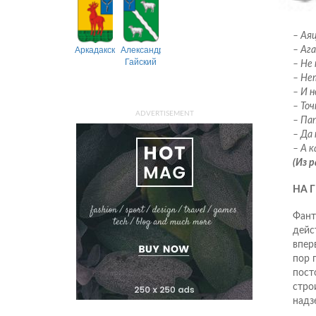
– Ая
Аркадакский
Александрово-
– Ага
Гайский
– Не 
– Не
– И н
– Точ
ADVERTISEMENT
– Пап
– Да 
– А к
(Из р
НА 
Фант
дейс
впер
пор 
пост
стро
надз