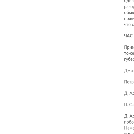
одна
разо
обыв
пожи
что о
ЧАС
Прим
тоже
губе
Дмит
Петр
Д. А.
П. С
Д. А.
побо
Наме