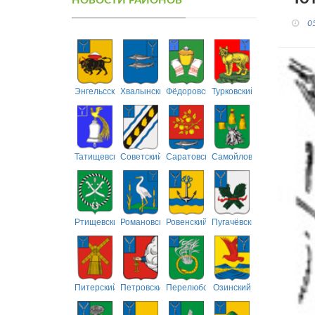
НОВОСТИ РАЙОНОВ
0
Энгельсский
Хвалынский
Фёдоровский
Турковский
Татищевский
Советский
Саратовский
Самойловский
Ртищевский
Романовский
Ровенский
Пугачёвский
Питерский
Петровский
Перелюбский
Озинский