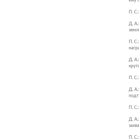
ему 
П. С
Д. А
земл
П. С
нагр
Д. А
крут
П. С
Д. А
подт
П. С
Д. А.
захв
П. С.