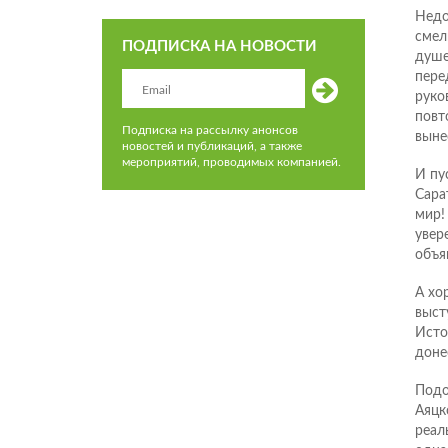
Недо
смел
ПОДПИСКА НА НОВОСТИ
душе
пере
руко
повт
Подписка на рассылку анонсов
выне
новостей и публикаций, а также
мероприятий, проводимых компанией.
И пу
Сара
мир!
увер
объя
А хо
выст
Исто
доне
Подо
Аяцк
реал