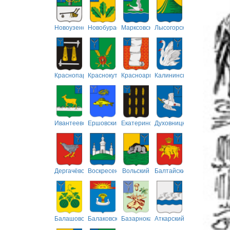
Новоузенский
Новобурасский
Марксовский
Лысогорский
Краснопартизанский
Краснокутский
Красноармейский
Калининский
Ивантеевский
Ершовский
Екатериновский
Духовницкий
Дергачёвский
Воскресенский
Вольский
Балтайский
Балашовский
Балаковский
Базарнокарабулакский
Аткарский