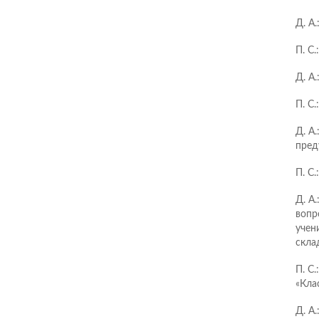
Д. А.
П. С.
Д. А
П. С.
Д. А
пред
П. С
Д. А
вопр
учен
скла
П. С.
«Кла
Д. А