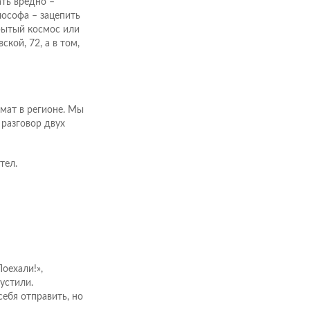
ать вредно –
лософа – зацепить
рытый космос или
кой, 72, а в том,
мат в регионе. Мы
 разговор двух
тел.
Поехали!»,
устили.
ебя отправить, но