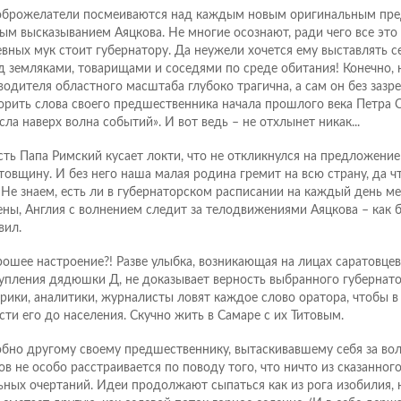
брожелатели посмеиваются над каждым новым оригинальным пр
ым высказыванием Аяцкова. Не многие осознают, ради чего все это 
вных мук стоит губернатору. Да неужели хочется ему выставлять 
д земляками, товарищами и соседями по среде обитания! Конечно, н
водителя областного масштаба глубоко трагична, а сам он без зазр
орить слова своего предшественника начала прошлого века Петра 
сла наверх волна событий». И вот ведь – не отхлынет никак...
сть Папа Римский кусает локти, что не откликнулся на предложение
товщину. И без него наша малая родина гремит на всю страну, да чт
 Не знаем, есть ли в губернаторском расписании на каждый день мес
ены, Англия с волнением следит за телодвижениями Аяцкова – как 
вил.
рошее настроение?! Разве улыбка, возникающая на лицах саратовце
упления дядюшки Д, не доказывает верность выбранного губернато
рики, аналитики, журналисты ловят каждое слово оратора, чтобы в
сти его до населения. Скучно жить в Самаре с их Титовым.
бно другому своему предшественнику, вытаскивавшему себя за вол
ов не особо расстраивается по поводу того, что ничто из сказанног
ьных очертаний. Идеи продолжают сыпаться как из рога изобилия, н