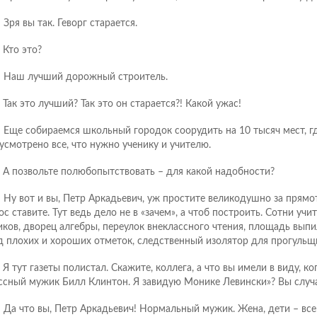
: Зря вы так. Геворг старается.
: Кто это?
.: Наш лучший дорожный строитель.
: Так это лучший? Так это он старается?! Какой ужас!
.: Еще собираемся школьный городок соорудить на 10 тысяч мест, г
усмотрено все, что нужно ученику и учителю.
.: А позвольте полюбопытствовать – для какой надобности?
.: Ну вот и вы, Петр Аркадьевич, уж простите великодушно за прямо
ос ставите. Тут ведь дело не в «зачем», а чтоб построить. Сотни учи
иков, дворец алгебры, переулок внеклассного чтения, площадь вып
д плохих и хороших отметок, следственный изолятор для прогульщи
: Я тут газеты полистал. Скажите, коллега, а что вы имели в виду, ко
ссный мужик Билл Клинтон. Я завидую Монике Левински»? Вы случа
.: Да что вы, Петр Аркадьевич! Нормальный мужик. Жена, дети – все