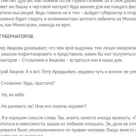
 сметает другую, как селевой поток горное селение. (И в себе держ
рвет же башку к чертовой матери!) Куда важнее для настоящего фи
ателя мыслищей. Ведь главное не в том – выйдет губернатор в отк
зненно будет глядеть в иллюминаторы уютного кабинета на Московс
н, как Мюнхгаузен, никогда не врет.
 ГУБЕРНАТОРОВ
ер Аяцкова доказывает, что чем ярче выдумка, тем лучше микрокли
 решили пофантазировать и представили, каким бы мог получиться
рнаторов – Столыпина и Аяцкова – встреться они в наши дни.
рий Аяцков: А я вот, Петр Аркадьевич, недавно чуть в космос не уле
 Столыпин: Куда, простите?
: Ну, на небо.
.: Не рановато ли? Или кто помочь норовит?
: Я в хорошем смысле слова. Так, знаете, хочется иногда крикнуть: «
лтаться в невесомости, кашки из тюбиков покушать. Эх, дела не отп
ревался было уполномоченного по правам человека Ландо вместо с