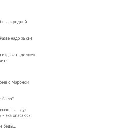
юбовь к родной
Разве надо за сие
 и отдыхать должен
ить.
исеев с Мароном
е было?
несешься – дух
ь – эха опасаюсь.
е беды...