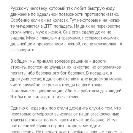
Русскому человеку, который так любит быструю езду,
движение по идеальной поверхности противопоказано.
Особенно если он на колесах. Тут некоторые и на ногах-
то умудряются в ДТП попадать. На днях на перекрестке
столкнулись муж с женой. Она его неделю дома не
видела. Муж с тяжелыми травмами, несовместимыми с
дальнейшим проживанием с женой, госпитализирован. А
вы говорите.
В общем, мы приняли волевое решение – дороги
строить, постоянно улучшая их качество, но от земляков
прятать, ибо береженого бог бережет. В посадках, в
дремучих лесах, в далеких степях и дне водоемов можно
чисто случайно встретить плоды нашего труда.
Подальше от цивилизации. Ибо мы работаем для людей.
Чтобы они жили долго и счастливо.
Однако с недавних пор стали доходить слухи о том, что
некоторые отморозки выискивают наши засекреченные
трассы и гоняют по ним, как ни в чем не бывало. И тут
нас осенило! Нужно строить дороги методом
распыления. Не следует класть асфальт ровным слоем, а