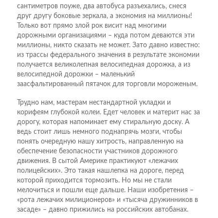
сантиметров поуже, два автобуса разъехались, снеся
друг другу боковые зеркала, а экономия на миллионы!
Только вот прямо злой рок висит над многими
дорожными организациями – куда потом деваются эти
миллионы, никто сказать не может. Зато давно известно:
из трассы федерального значения в результате экономии
получается великолепная велосипедная дорожка, а из
велосипедной дорожки – маленький
заасфальтированный пятачок для торговли мороженым.
Трудно нам, мастерам нестандартной укладки и
корифеям глубокой колеи. Едет человек и материт нас за
дорогу, которая напоминает ему стиральную доску. А
ведь стоит лишь немного поднапрячь мозги, чтобы
понять очередную нашу хитрость, направленную на
обеспечение безопасности участников дорожного
движения. В сытой Америке практикуют «лежачих
полицейских». Это такая нашлепка на дороге, перед
которой приходится тормозить. Но мы не стали
мелочиться и пошли еще дальше. Наши изобретения –
«рота лежачих милиционеров» и «тысяча дружинников в
засаде» – давно прижились на российских автобанах.