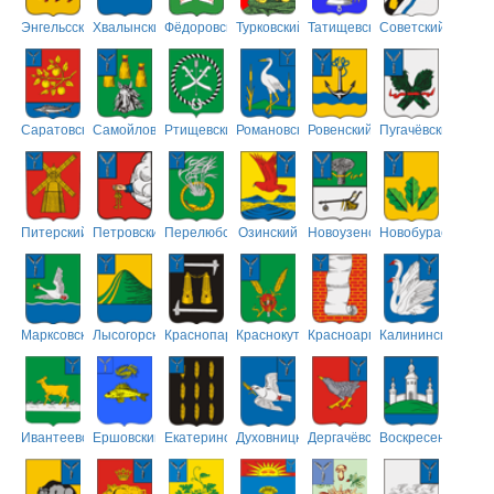
Энгельсский
Хвалынский
Фёдоровский
Турковский
Татищевский
Советский
Саратовский
Самойловский
Ртищевский
Романовский
Ровенский
Пугачёвский
Питерский
Петровский
Перелюбский
Озинский
Новоузенский
Новобурасский
Марксовский
Лысогорский
Краснопартизанский
Краснокутский
Красноармейский
Калининский
Ивантеевский
Ершовский
Екатериновский
Духовницкий
Дергачёвский
Воскресенский