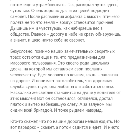
потом еще и утрамбовывать! Так, раскидал чуток здесь,
чуток там. Очень хорошо для этих целей подходит
самолет. После распыления асфальта с высоты птичьего
полета не то что земля – воздух становится прочнее!
Дышишь им и чувствуешь, как набираешь вес в
обществе. Главное – дорогу в небе не сразу обнаружишь,
а значит, и шею никто себе не свернет.
Безусловно, помимо наших замечательных секретных
трасс остаются еще и те, что предназначены для
массового пользования. Это своего рода школьная
доска, на которой мы оставляем свои послания
человечеству. Едет человек по кочкам, глядь – заплатка
на дороге. И понимает автолюбитель, что дорожная
служба существует, она любит его и заботится о нем.
Насколько же светлее становится на душе у водителя от
этих мыслей! Вот он остановился, огляделся, достал
платок и вытер набежавшую слезу. А за валуном мы
сидим всей бригадой. И тоже рыдаем навзрыд.
Кто-то скажет, что по нашим дорогам нельзя ездить. Но
вот парадокс – скажет, а потом садится и едет! И никто