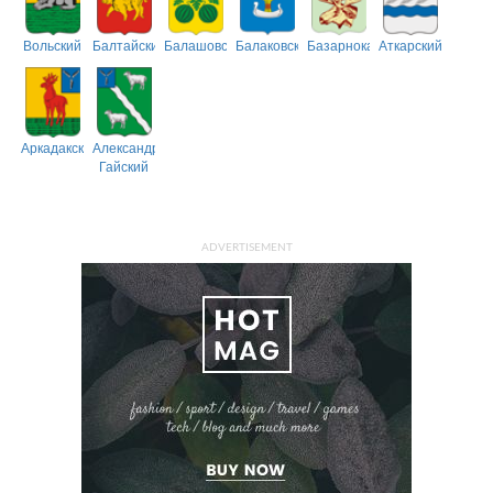
Вольский
Балтайский
Балашовский
Балаковский
Базарнокарабулакский
Аткарский
Аркадакский
Александрово-
Гайский
ADVERTISEMENT