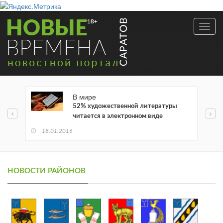
Toggl
navig
В мире
52% художественной литературы
читается в электронном виде
18.01.2016
НОВОСТИ РАЙОНОВ