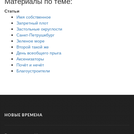
Материалы по теме:
Статьи
Имя собственное
Запретный плот
Застольные округлости
Санкт-Петрушкбург
Зеленое море
Второй такой же
День всеобщего прыга
Аксенизаторы
Почёт и нечёт
Благоустроители
НОВЫЕ ВРЕМЕНА