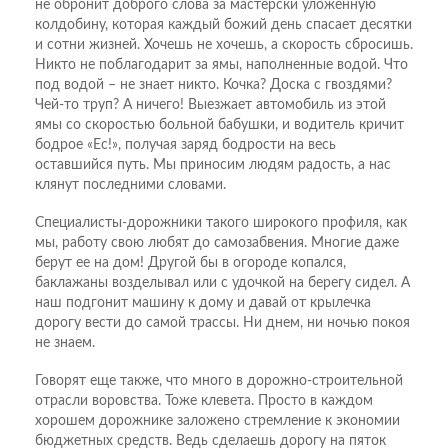
не обронит доброго слова за мастерски уложенную
колдобину, которая каждый божий день спасает десятки
и сотни жизней. Хочешь не хочешь, а скорость сбросишь.
Никто не поблагодарит за ямы, наполненные водой. Что
под водой – не знает никто. Кочка? Доска с гвоздями?
Чей-то труп? А ничего! Выезжает автомобиль из этой
ямы со скоростью больной бабушки, и водитель кричит
бодрое «Ес!», получая заряд бодрости на весь
оставшийся путь. Мы приносим людям радость, а нас
клянут последними словами.
Специалисты-дорожники такого широкого профиля, как
мы, работу свою любят до самозабвения. Многие даже
берут ее на дом! Другой бы в огороде копался,
баклажаны возделывал или с удочкой на берегу сидел. А
наш подгонит машину к дому и давай от крылечка
дорогу вести до самой трассы. Ни днем, ни ночью покоя
не знаем.
Говорят еще также, что много в дорожно-строительной
отрасли воровства. Тоже клевета. Просто в каждом
хорошем дорожнике заложено стремление к экономии
бюджетных средств. Ведь сделаешь дорогу на пяток