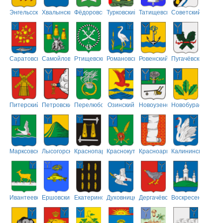
Энгельсский
Хвалынский
Фёдоровский
Турковский
Татищевский
Советский
Саратовский
Самойловский
Ртищевский
Романовский
Ровенский
Пугачёвский
Питерский
Петровский
Перелюбский
Озинский
Новоузенский
Новобурасский
Марксовский
Лысогорский
Краснопартизанский
Краснокутский
Красноармейский
Калининский
Ивантеевский
Ершовский
Екатериновский
Духовницкий
Дергачёвский
Воскресенский