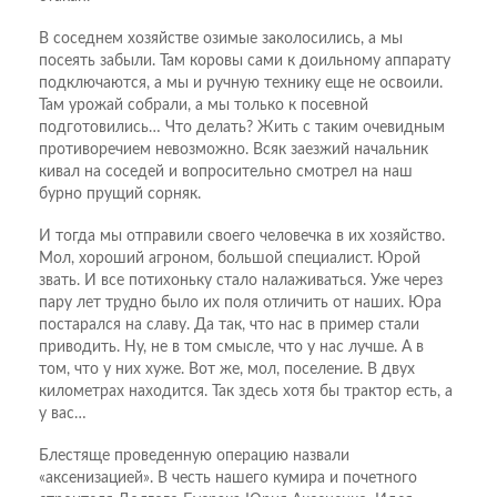
В соседнем хозяйстве озимые заколосились, а мы
посеять забыли. Там коровы сами к доильному аппарату
подключаются, а мы и ручную технику еще не освоили.
Там урожай собрали, а мы только к посевной
подготовились… Что делать? Жить с таким очевидным
противоречием невозможно. Всяк заезжий начальник
кивал на соседей и вопросительно смотрел на наш
бурно прущий сорняк.
И тогда мы отправили своего человечка в их хозяйство.
Мол, хороший агроном, большой специалист. Юрой
звать. И все потихоньку стало налаживаться. Уже через
пару лет трудно было их поля отличить от наших. Юра
постарался на славу. Да так, что нас в пример стали
приводить. Ну, не в том смысле, что у нас лучше. А в
том, что у них хуже. Вот же, мол, поселение. В двух
километрах находится. Так здесь хотя бы трактор есть, а
у вас…
Блестяще проведенную операцию назвали
«аксенизацией». В честь нашего кумира и почетного