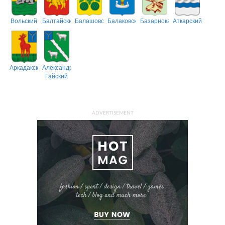
Вольский
Балтайский
Балашовский
Балаковский
Базарнокарабулакский
Аткарский
Аркадакский
Александрово-
Гайский
ADVERTISEMENT