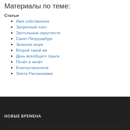
Материалы по теме:
Статьи
Имя собственное
Запретный плот
Застольные округлости
Санкт-Петрушкбург
Зеленое море
Второй такой же
День всеобщего прыга
Почёт и нечёт
Благоустроители
Элита Расчихаевки
НОВЫЕ ВРЕМЕНА