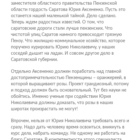
заместителя областного правительства Пензенской
области гордость Саратова Юрия Аксененко. Пусть это
останется нашей маленькой тайной. Дело сделано.
Теперь ждем радостных известий. О том, что
саратовские дороги стали лучше пензенских. Что
чистотой улиц Саратов намного превосходит грязную
Пензу. Что жилищно-коммунальное хозяйство, которое
поручено курировать Юрию Николаевичу, у наших
соседей дышит на ладан. И совсем другое дело в
Саратовской губернии.
Отдельно Аксененко должен поработать над главной
достопримечательностью Пензенщины – оранжереей, в
которой выращивают розы. Проект грандиозный, потому
и подход должен быть основательный. Тут без науки не
обойтись. Именно ученые при содействии Юрия
Николаевича должны доказать, что розы в наших
широтах произрастать не могут!
Впрочем, нельзя от Юрия Николаевича требовать всего и
сразу. Надо дать человеку время освоиться, вникнуть в
курс дела, набрать команду. Не одному же работать на
благо Саратова. В компетентности этого специалиста