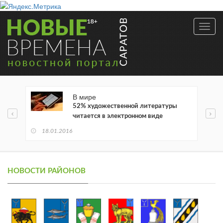
Toggl
navig
В мире
52% художественной литературы
читается в электронном виде
18.01.2016
НОВОСТИ РАЙОНОВ