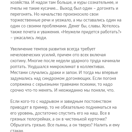
хозяйства. И надои там больше, и куры сознательнее, и
пчелы не такие кусачие… Выход был один – догонять и
перегонять. Но начальство произносило свои
торжественные речи и уезжало, а мы оставались один на
один со своими проблемами. Денег бы, славы. Хотелось
также почета и уважения. «Неужели придется работать?»
– ужасались люди.
Увеличение темпов развития всегда требует
нечеловеческих усилий, причем ото всех включая
скотину. Многие после недели ударного труда начинали
роптать. Ухудшался микроклимат в коллективах.
Местами случались драки и запои. И тогда мы впервые
задумались над синдромом догоняющих. Если погоня
сопряжена с серьезными травмами психики, то надо
срочно что-то менять. И неожиданно мы поняли, что.
Если кого-то с надрывом и завидным постоянством
приводят в пример, то не обязательно подниматься на
его уровень, достаточно спустить его на наш. Все в
грязных телогрейках, а он в чистенькой курточке?
Обрызгать грязью. Все пьяны, а он тверез? Налить и ему
стакан.