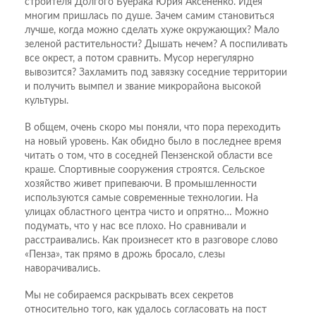
строителя Долгого Буерака Юрия Аксененко. Идея
многим пришлась по душе. Зачем самим становиться
лучше, когда можно сделать хуже окружающих? Мало
зеленой растительности? Дышать нечем? А поспиливать
все окрест, а потом сравнить. Мусор нерегулярно
вывозится? Захламить под завязку соседние территории
и получить вымпел и звание микрорайона высокой
культуры.
В общем, очень скоро мы поняли, что пора переходить
на новый уровень. Как обидно было в последнее время
читать о том, что в соседней Пензенской области все
краше. Спортивные сооружения строятся. Сельское
хозяйство живет припеваючи. В промышленности
используются самые современные технологии. На
улицах областного центра чисто и опрятно… Можно
подумать, что у нас все плохо. Но сравнивали и
расстраивались. Как произнесет кто в разговоре слово
«Пенза», так прямо в дрожь бросало, слезы
наворачивались.
Мы не собираемся раскрывать всех секретов
относительно того, как удалось согласовать на пост