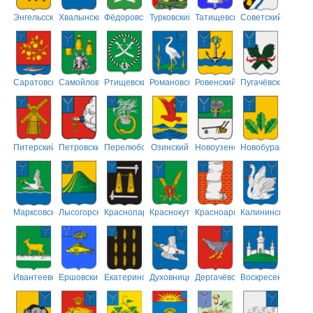
Энгельсский
Хвалынский
Фёдоровский
Турковский
Татищевский
Советский
Саратовский
Самойловский
Ртищевский
Романовский
Ровенский
Пугачёвский
Питерский
Петровский
Перелюбский
Озинский
Новоузенский
Новобурасский
Марксовский
Лысогорский
Краснопартизанский
Краснокутский
Красноармейский
Калининский
Ивантеевский
Ершовский
Екатериновский
Духовницкий
Дергачёвский
Воскресенский