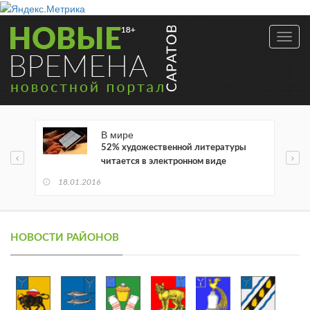
Toggl
navig
В мире
52% художественной литературы
читается в электронном виде
18.01.2016
НОВОСТИ РАЙОНОВ