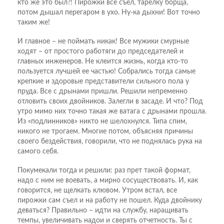
кто же это был?! Пирожки все съел, тарелку борща,
потом дышал перегаром в ухо. Ну-ка дыхни! Вот точно
таким же!
И главное – не поймать никак! Все мужики смурные
ходят – от простого работяги до председателей и
главных инженеров. Не клеится жизнь, когда кто-то
пользуется лучшей ее частью! Собрались тогда самые
крепкие и здоровые представители сильного пола у
пруда. Все с дрынами пришли. Решили непременно
отловить своих двойников. Залегли в засаде. И что? Под
утро мимо них точно такая же ватага с дрынами прошла.
Из «подлинников» никто не шелохнулся. Типа спим,
никого не трогаем. Многие потом, объясняя причины
своего бездействия, говорили, что не поднялась рука на
самого себя.
Покумекали тогда и решили: раз прет такой формат,
надо с ним не воевать, а мирно сосуществовать. И, как
говорится, не щелкать клювом. Утром встал, все
пирожки сам съел и на работу не пошел. Куда двойнику
деваться? Правильно – идти на службу, наращивать
темпы, увеличивать надои и сверять отчетность. Ты с