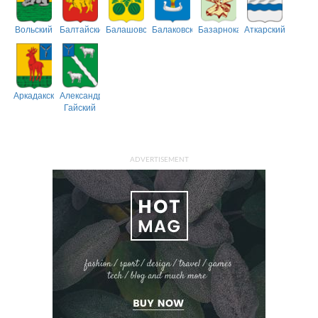
Вольский
Балтайский
Балашовский
Балаковский
Базарнокарабулакский
Аткарский
Аркадакский
Александрово-
Гайский
ADVERTISEMENT