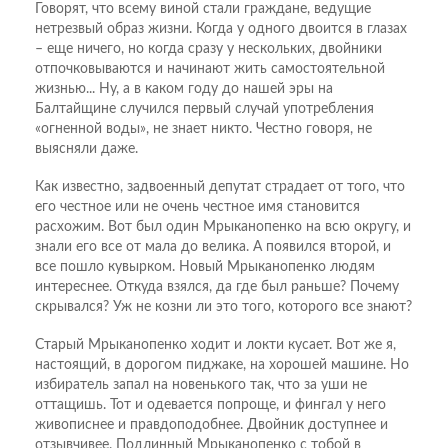
Говорят, что всему виной стали граждане, ведущие
нетрезвый образ жизни. Когда у одного двоится в глазах
– еще ничего, но когда сразу у нескольких, двойники
отпочковываются и начинают жить самостоятельной
жизнью... Ну, а в каком году до нашей эры на
Балтайщине случился первый случай употребления
«огненной воды», не знает никто. Честно говоря, не
выясняли даже.
Как известно, задвоенный депутат страдает от того, что
его честное или не очень честное имя становится
расхожим. Вот был один Мрыканопенко на всю округу, и
знали его все от мала до велика. А появился второй, и
все пошло кувырком. Новый Мрыканопенко людям
интереснее. Откуда взялся, да где был раньше? Почему
скрывался? Уж не козни ли это того, которого все знают?
Старый Мрыканопенко ходит и локти кусает. Вот же я,
настоящий, в дорогом пиджаке, на хорошей машине. Но
избиратель запал на новенького так, что за уши не
оттащишь. Тот и одевается попроще, и фингал у него
живописнее и правдоподобнее. Двойник доступнее и
отзывчивее. Подлинный Мрыканопенко с тобой в