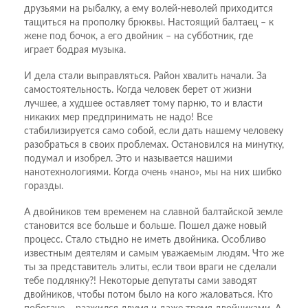
друзьями на рыбалку, а ему волей-неволей приходится
тащиться на прополку брюквы. Настоящий балтаец – к
жене под бочок, а его двойник – на субботник, где
играет бодрая музыка.
И дела стали выправляться. Район хвалить начали. За
самостоятельность. Когда человек берет от жизни
лучшее, а худшее оставляет тому парню, то и власти
никаких мер предпринимать не надо! Все
стабилизируется само собой, если дать нашему человеку
разобраться в своих проблемах. Остановился на минутку,
подумал и изобрел. Это и называется нашими
нанотехнологиями. Когда очень «нано», мы на них шибко
горазды.
А двойников тем временем на славной балтайской земле
становится все больше и больше. Пошел даже новый
процесс. Стало стыдно не иметь двойника. Особливо
известным деятелям и самым уважаемым людям. Что же
ты за представитель элиты, если твои враги не сделали
тебе подлянку?! Некоторые депутаты сами заводят
двойников, чтобы потом было на кого жаловаться. Кто