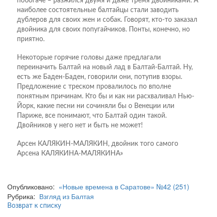
побогаче – разжился двумя и даже тремя двойниками. А
наиболее состоятельные балтайцы стали заводить
дублеров для своих жен и собак. Говорят, кто-то заказал
двойника для своих попугайчиков. Понты, конечно, но
приятно.
Некоторые горячие головы даже предлагали
переиначить Балтай на новый лад в Балтай-Балтай. Ну,
есть же Баден-Баден, говорили они, потупив взоры.
Предложение с треском провалилось по вполне
понятным причинам. Кто бы и как ни расхваливал Нью-
Йорк, какие песни ни сочиняли бы о Венеции или
Париже, все понимают, что Балтай один такой.
Двойников у него нет и быть не может!
Арсен КАЛЯКИН-МАЛЯКИН, двойник того самого
Арсена КАЛЯКИНА-МАЛЯКИНА»
Опубликовано:
«Новые времена в Саратове» №42 (251)
Рубрика:
Взгляд из Балтая
Возврат к списку