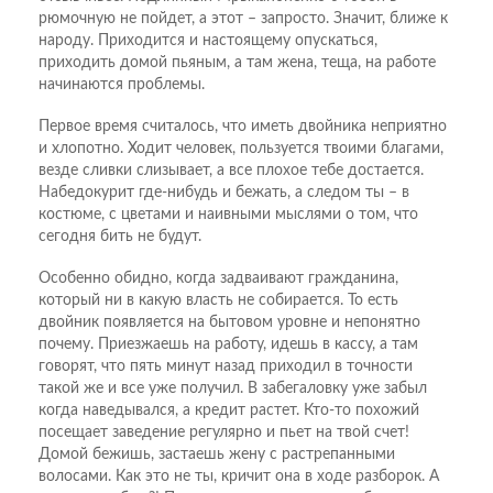
рюмочную не пойдет, а этот – запросто. Значит, ближе к
народу. Приходится и настоящему опускаться,
приходить домой пьяным, а там жена, теща, на работе
начинаются проблемы.
Первое время считалось, что иметь двойника неприятно
и хлопотно. Ходит человек, пользуется твоими благами,
везде сливки слизывает, а все плохое тебе достается.
Набедокурит где-нибудь и бежать, а следом ты – в
костюме, с цветами и наивными мыслями о том, что
сегодня бить не будут.
Особенно обидно, когда задваивают гражданина,
который ни в какую власть не собирается. То есть
двойник появляется на бытовом уровне и непонятно
почему. Приезжаешь на работу, идешь в кассу, а там
говорят, что пять минут назад приходил в точности
такой же и все уже получил. В забегаловку уже забыл
когда наведывался, а кредит растет. Кто-то похожий
посещает заведение регулярно и пьет на твой счет!
Домой бежишь, застаешь жену с растрепанными
волосами. Как это не ты, кричит она в ходе разборок. А