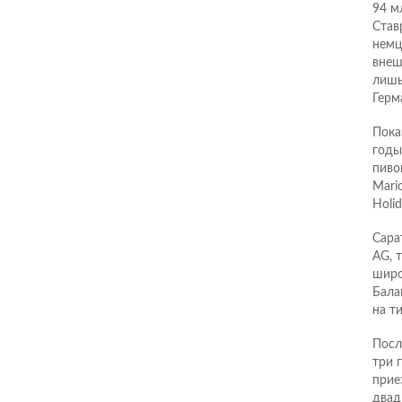
94 м
Став
немц
внеш
лишь
Герм
Пока
годы:
пивов
Mari
Holid
Сара
AG, 
широ
Бала
на т
Посл
три 
прие
двад