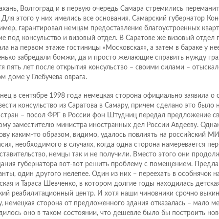
ахань, Волгоград и в первую очередь Самара стремились переманит
. Для этого у них имелись все основания. Самарский губернатор Кон
имер, гарантировал немцам предоставление благоустроенных кварт
ие под консульство и визовый отдел. В Саратове же визовый отдел
ала на первом этаже гостиницы «Московская», а затем в бараке у нее
енько забредали бомжи, да и просто желающие справить нужду гр
тя пять лет после открытия консульство – своими силами – отыска
м доме у Глебучева оврага.
нец в сентябре 1998 года немецкая сторона официально заявила о
вести консульство из Саратова в Самару, причем сделано это было
 стран – посол ФРГ в России фон Штудниц передал предложение св
ому заместителю министра иностранных дел России Авдееву. Одн
ову каким-то образом, видимо, удалось повлиять на российский МИ
асия, необходимого в случаях, когда одна сторона намеревается пер
ставительство, немцы так и не получили. Вместо этого они продо
ания губернатора вот-вот решить проблему с помещением. Предла
анты, один другого нелепее. Один из них – переехать в особнячок на
ская и Тараса Шевченко, в котором долгие годы находилась детска
кий реабилитационный центр. И хотя наши чиновники срочно выки
у, немецкая сторона от предложенного здания отказалась – мало ме
дилось оно в таком состоянии, что дешевле было бы построить нов