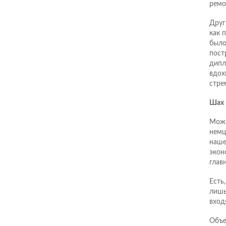
ремо
Друг
как 
было
пост
дипл
вдох
стре
Шах 
Можн
немц
наше
экон
глав
Есть
лишь
вход
Объе