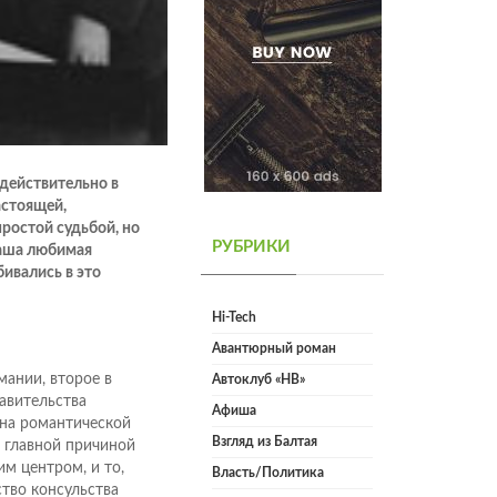
 действительно в
астоящей,
ростой судьбой, но
РУБРИКИ
наша любимая
бивались в это
Hi-Tech
Авантюрный роман
мании, второе в
Автоклуб «НВ»
авительства
Афиша
на романтической
Взгляд из Балтая
о главной причиной
м центром, и то,
Власть/Политика
ство консульства