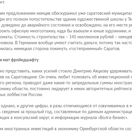
нт.
им предложением немцев обескуражил уже саратовский муниципали
при его полном попустительстве здание художественной школы у Т
 доведено до аварийного состояния и освобождено, на его месте 
роить офисную многоэтажку, куда бы въехали и юные художники, и
оматы. Стоимость строительства – 145 миллионов рублей – немцев 
новила. В Германии вообще умеют считать деньги, потому так наст
милась немецкая сторона покинуть «гостеприимный» Саратов.
и мат фройндшафту
о представить, каких усилий стоило Дмитрию Аяцкову удерживат
ев на Саратовщине. Он очень любит толковать об инвестиционной 
го региона, приводит даже какие-то запредельные суммы иностра
омику области, постоянно лидирует в неких авторитетных рейтинга
ных лоббистов России.
, однако, и другие цифры, в разы отличающиеся от озвучиваемых в м
 сведения за прошлый год, составленные по данным администраци
ящих в консульский округ, и информации журнала «Волга-бизнес».
м иностранных инвестиций в экономику Оренбургской области сост