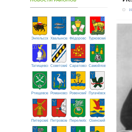
НОВОСТИ РАЙОНОВ
1
Энгельсский
Хвалынский
Фёдоровский
Турковский
Татищевский
Советский
Саратовский
Самойловский
Ртищевский
Романовский
Ровенский
Пугачёвский
Питерский
Петровский
Перелюбский
Озинский