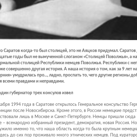
что Саратов когда-то был столицей, это не Аяцков придумал. Саратов
цатые годы был не вымученной слоганом «Столицей Поволжья», а н
рмальной столицей Республики немцев Поволжья. Республики с неп
уже совершенно другая история. А наша история о том, как за 9 лет 
рния» умудрилась про..., ладно, проспать то, чего другие регионы до
я всеми правдами и неправдами.
один губернатор трех консулов извел
кабря 1994 года в Саратове открылось Генеральное консульство Гер
инции после Новосибирска. Кроме этого, в России немецкие предст
ствовали лишь в Москве и Санкт-Петербурге. Немцы пришли сюда 
е – всенародно избранный президент, демократия, новая Россия. Н
ужило именно то, что наша область когда-то была крупным немецки
здесь до сих пор проживало много этнических немцев. Под куратор