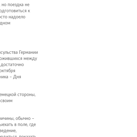
 но поездка не
одготовиться к
осто надоело
одном
сульства Германии
сложившихся между
 достаточно
октября
ника – Дня
немецкой стороны,
 своим
ричины, обычно –
ыехать в поле, где
ведение,