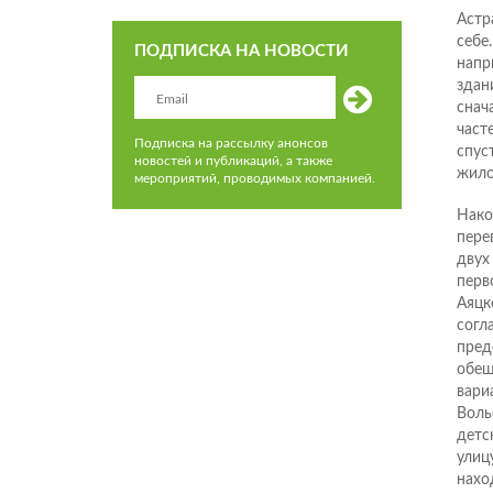
Астр
себе
ПОДПИСКА НА НОВОСТИ
напр
здан
снач
част
Подписка на рассылку анонсов
спус
новостей и публикаций, а также
жило
мероприятий, проводимых компанией.
Нако
пере
двух
перв
Аяцк
согл
пред
обещ
вари
Воль
детс
улиц
нахо