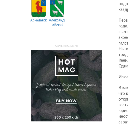
подп
квад
Аркадакский
Александрово-
Перв
Гайский
года
свет
экон
галс
ADVERTISEMENT
Ныне
трид
Кени
Одна
Из о
В ка
что 
откр
гост
юрис
инос
сара