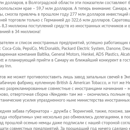
лн долларов, в Волгоградской области эти показатели составляют 
ропольском крае – 59,7 млн долларов. А теперь внимание: Самара, 
ы, смогла привлечь в прошлом году 277 млн долларов инвестиций 
ней торговли только с Германией до 322,6 млн долларов. Саратов
 8,3 миллиона поступлений средств из иностранных источников и 
анией в 34 миллиона!
зателен и список иностранных предприятий, успешно работающих 
 Coca-Cola, PepsiCo, McDonalds, Packard Electric System, Danone, Deu
аренная компания Baltika, General Motors, Henkel, ADS Plastics, Alcat
ott и планирующий прийти в Самару их ближайший конкурент в гос
ay Inn.
тов же может противопоставить лишь завод запальных свечей в Энг
табачную фабрику, купленную British & American Tobacco, и тот же H
ко разрекламированные совместные с иностранцами начинания – м
ково, отверточная сборка «Хендеев» там же – окончились полным 
итанические усилия упраздненного ныне министерства иностранных
едняя забава губернатора – дружба с Тюрингией, также, похоже, зак
года «побратимы» уже несколько раз обменялись делегациями, в по
зд прошлой осенью немцы даже подписали с нашей стороной согл
цати совместных предприятий. За прошедший год ничего сделано н