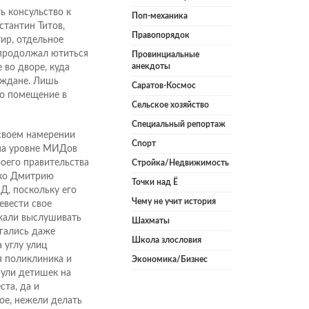
ь консульство к
Поп-механика
стантин Титов,
Правопорядок
ир, отдельное
 продолжал ютиться
Провинциальные
анекдоты
 во дворе, куда
аждане. Лишь
Саратов-Космос
ло помещение в
Сельское хозяйство
Специальный репортаж
 своем намерении
Спорт
 на уровне МИДов
оего правительства
Стройка/Недвижимость
ако Дмитрию
Точки над Ё
Д, поскольку его
Чему не учит история
евести свое
лжали выслушивать
Шахматы
гались даже
Школа злословия
 углу улиц
я поликлиника и
Экономика/Бизнес
нули детишек на
ста, да и
ое, нежели делать