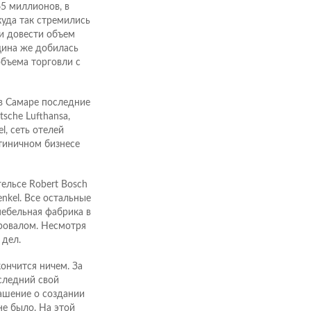
65 миллионов, в
куда так стремились
и довести объем
щина же добилась
объема торговли с
в Самаре последние
tsche Lufthansa,
el, сеть отелей
тиничном бизнесе
ельсе Robert Bosch
enkel. Все остальные
ебельная фабрика в
провалом. Несмотря
 дел.
ончится ничем. За
следний свой
ашение о создании
е было. На этой