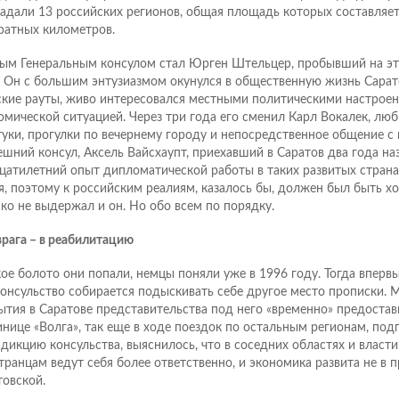
адали 13 российских регионов, общая площадь которых составляет
ратных километров.
ым Генеральным консулом стал Юрген Штельцер, пробывший на эт
. Он с большим энтузиазмом окунулся в общественную жизнь Сарат
ские рауты, живо интересовался местными политическими настрое
омической ситуацией. Через три года его сменил Карл Вокалек, лю
туки, прогулки по вечернему городу и непосредственное общение с
шний консул, Аксель Вайсхаупт, приехавший в Саратов два года наз
цатилетний опыт дипломатической работы в таких развитых странах
я, поэтому к российским реалиям, казалось бы, должен был быть х
ко не выдержал и он. Но обо всем по порядку.
врага – в реабилитацию
кое болото они попали, немцы поняли уже в 1996 году. Тогда впервы
консульство собирается подыскивать себе другое место прописки. М
ытия в Саратове представительства под него «временно» предоста
инице «Волга», так еще в ходе поездок по остальным регионам, п
дикцию консульства, выяснилось, что в соседних областях и власт
транцам ведут себя более ответственно, и экономика развита не в 
товской.