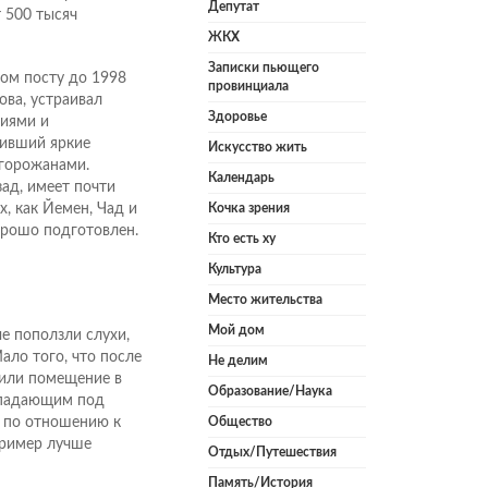
Депутат
 500 тысяч
ЖКХ
Записки пьющего
ом посту до 1998
провинциала
ова, устраивал
Здоровье
ниями и
бивший яркие
Искусство жить
 горожанами.
Календарь
ад, имеет почти
Кочка зрения
, как Йемен, Чад и
орошо подготовлен.
Кто есть ху
Культура
Место жительства
Мой дом
е поползли слухи,
ало того, что после
Не делим
вили помещение в
Образование/Наука
одпадающим под
Общество
и по отношению к
пример лучше
Отдых/Путешествия
Память/История