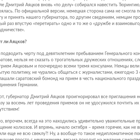
ле Дмитрий Аяцков вновь «по делу» собирался навестить Тюрингию,
оялась. По официальной версии, немецкая сторона сама не смогла п
ту и принять нашего губернатора, по другим сведениям, немцам пр
ый раз впустую «перетирать» одно и то же о «дружбе и взаимовыг
удничестве».
rr ли Аяцков?
 подводить черту под девятилетним пребыванием Генерального кон
ратове, нельзя не сказать о трогательных дружеских отношениях, 
рием Аяцковым и поочередно всеми тремя консулами. Немцы вели
ытую политику, не чурались общаться с журналистами, ежегодно 3 
лашали саратовский бомонд на прием в честь национального празд
динения Германии.
вот, губернатор Дмитрий Аяцков проигнорировал все приглашения 
азу за восемь лет проведения приемов он не удосужился почтить их
утствием!
го, впрочем, всегда на это находились удивительно уважительные п
щение колхозов. И впрямь, начало октября – время горячее, как не в
или еще не всю свеклу?! Ну, а вообще-то такое недипломатичное по