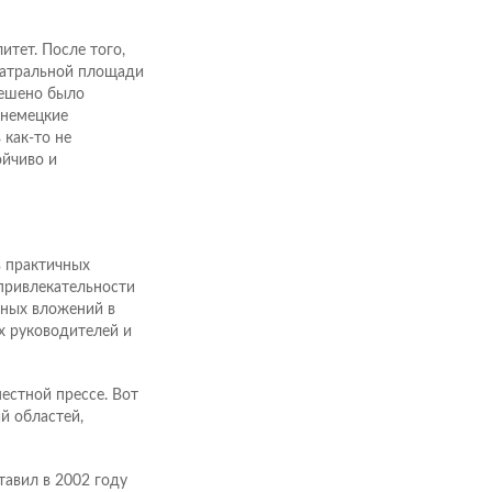
тет. После того,
еатральной площади
решено было
 немецкие
как-то не
ойчиво и
ь практичных
привлекательности
нных вложений в
х руководителей и
естной прессе. Вот
й областей,
авил в 2002 году