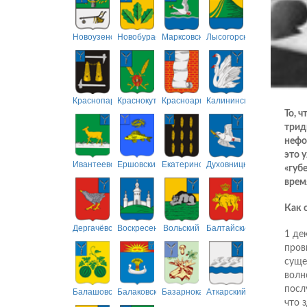
Новоузенский
Новобурасский
Марксовский
Лысогорский
Краснопартизанский
Краснокутский
Красноармейский
Калининский
То, 
трид
нефо
это 
Ивантеевский
Ершовский
Екатериновский
Духовницкий
«губе
врем
Как 
Дергачёвский
Воскресенский
Вольский
Балтайский
1 де
пров
суще
волн
посл
Балашовский
Балаковский
Базарнокарабулакский
Аткарский
что 