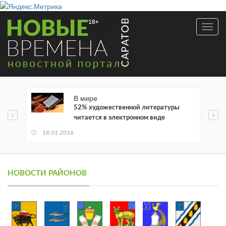
Toggl
navig
В мире
52% художественной литературы
читается в электронном виде
18.01.2016
НОВОСТИ РАЙОНОВ