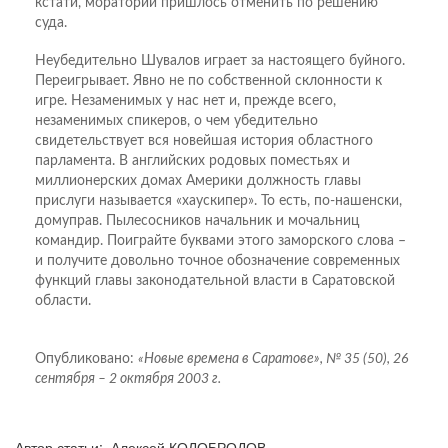
кстати, мораторий пришлось отменить по решению
суда.
Неубедительно Шувалов играет за настоящего буйного.
Переигрывает. Явно не по собственной склонности к
игре. Незаменимых у нас нет и, прежде всего,
незаменимых спикеров, о чем убедительно
свидетельствует вся новейшая история областного
парламента. В английских родовых поместьях и
миллионерских домах Америки должность главы
прислуги называется «хаускипер». То есть, по-нашенски,
домуправ. Пылесосников начальник и мочальниц
командир. Поиграйте буквами этого заморского слова –
и получите довольно точное обозначение современных
функций главы законодательной власти в Саратовской
области.
Опубликовано:
«Новые времена в Саратове», № 35 (50), 26
сентября – 2 октября 2003 г.
Автор статьи: Алексей КОЛОБРОДОВ