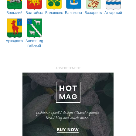
Вольский
Балтайский
Балашовский
Балаковский
Базарнокарабулакский
Аткарский
Аркадакский
Александрово-
Гайский
ADVERTISEMENT