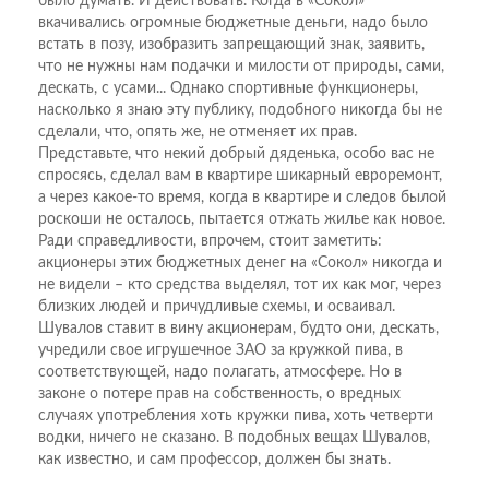
было думать. И действовать. Когда в «Сокол»
вкачивались огромные бюджетные деньги, надо было
встать в позу, изобразить запрещающий знак, заявить,
что не нужны нам подачки и милости от природы, сами,
дескать, с усами... Однако спортивные функционеры,
насколько я знаю эту публику, подобного никогда бы не
сделали, что, опять же, не отменяет их прав.
Представьте, что некий добрый дяденька, особо вас не
спросясь, сделал вам в квартире шикарный евроремонт,
а через какое-то время, когда в квартире и следов былой
роскоши не осталось, пытается отжать жилье как новое.
Ради справедливости, впрочем, стоит заметить:
акционеры этих бюджетных денег на «Сокол» никогда и
не видели – кто средства выделял, тот их как мог, через
близких людей и причудливые схемы, и осваивал.
Шувалов ставит в вину акционерам, будто они, дескать,
учредили свое игрушечное ЗАО за кружкой пива, в
соответствующей, надо полагать, атмосфере. Но в
законе о потере прав на собственность, о вредных
случаях употребления хоть кружки пива, хоть четверти
водки, ничего не сказано. В подобных вещах Шувалов,
как известно, и сам профессор, должен бы знать.