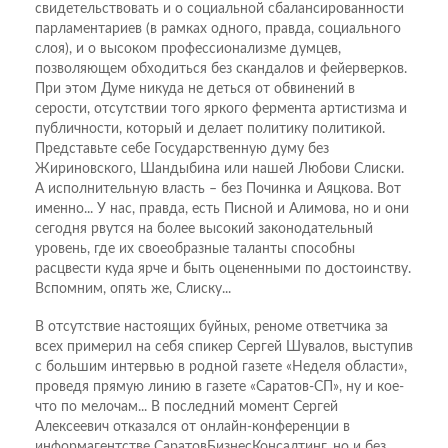
свидетельствовать и о социальной сбалансированности
парламентариев (в рамках одного, правда, социального
слоя), и о высоком профессионализме думцев,
позволяющем обходиться без скандалов и фейерверков.
При этом Думе никуда не деться от обвинений в
серости, отсутствии того яркого фермента артистизма и
публичности, который и делает политику политикой.
Представьте себе Государственную думу без
Жириновского, Шандыбина или нашей Любови Слиски.
А исполнительную власть – без Починка и Аяцкова. Вот
именно... У нас, правда, есть Писной и Алимова, но и они
сегодня рвутся на более высокий законодательный
уровень, где их своеобразные таланты способны
расцвести куда ярче и быть оцененными по достоинству.
Вспомним, опять же, Слиску...
В отсутствие настоящих буйных, реноме ответчика за
всех примерил на себя спикер Сергей Шувалов, выступив
с большим интервью в родной газете «Неделя области»,
проведя прямую линию в газете «Саратов-СП», ну и кое-
что по мелочам... В последний момент Сергей
Алексеевич отказался от онлайн-конференции в
информагентстве СаратовБизнесКонсалтинг, но и без