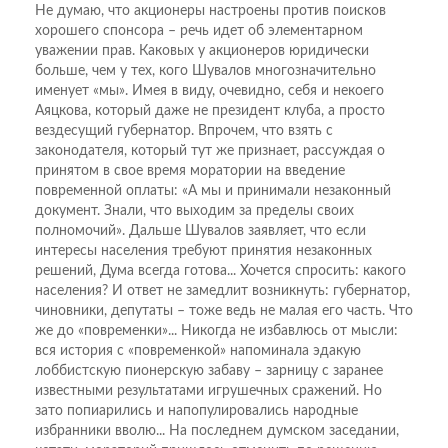
Не думаю, что акционеры настроены против поисков
хорошего спонсора – речь идет об элементарном
уважении прав. Каковых у акционеров юридически
больше, чем у тех, кого Шувалов многозначительно
именует «мы». Имея в виду, очевидно, себя и некоего
Аяцкова, который даже не президент клуба, а просто
вездесущий губернатор. Впрочем, что взять с
законодателя, который тут же признает, рассуждая о
принятом в свое время моратории на введение
повременной оплаты: «А мы и принимали незаконный
документ. Знали, что выходим за пределы своих
полномочий». Дальше Шувалов заявляет, что если
интересы населения требуют принятия незаконных
решений, Дума всегда готова... Хочется спросить: какого
населения? И ответ не замедлит возникнуть: губернатор,
чиновники, депутаты – тоже ведь не малая его часть. Что
же до «повременки»... Никогда не избавлюсь от мысли:
вся история с «повременкой» напоминала эдакую
лоббистскую пионерскую забаву – зарницу с заранее
известными результатами игрушечных сражений. Но
зато попиарились и напопулировались народные
избранники вволю... На последнем думском заседании,