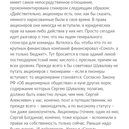
имеет самое непосредственное отношение,
прокомментирована спикером следующим образом:
«Действительно, акционеры есть, они, как бы сказать,
немного нарисованные были в свое время. В права
акционеров они никогда не вступали, и юридических
прав на какие-либо действия у них нет. Просто сегодня
идет разговор о том, что мы ищем генерального
спонсора для команды. Хотелось бы, чтобы кто-то из
крупных финансовых компаний финансировал «Сокол», а
не только бюджет». Тут бросается в глаза эдакий лихой
постмодернистский микс кислого с пресным, причем на
всех уровнях. Прежде всего я бы советовал Шувалову не
путать акционеров с пионерами – если в пионеры
вступают, то акционерами становятся. Согласно Закону
РФ «Об акционерных обществах» и куче других норм,
содержание которых Сергею Шувалову, полагаю,
должно быть известно лучше, чем мне. Сергей
Алексеевич у нас, конечно, поэт и путешественник, но
прежде всего – законодатель, а по высокому статусу –
так даже законоучитель. Акционеры (точнее, один из них,
Сергей Богданов), конечно, тоже хороши – вспомнили о
правах на собственность только сейчас. Раньше надо