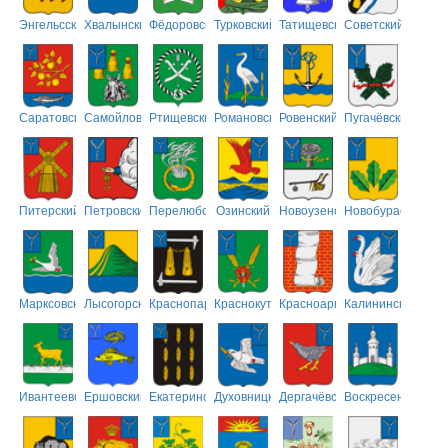
Энгельсский
Хвалынский
Фёдоровский
Турковский
Татищевский
Советский
Саратовский
Самойловский
Ртищевский
Романовский
Ровенский
Пугачёвский
Питерский
Петровский
Перелюбский
Озинский
Новоузенский
Новобурасский
Марксовский
Лысогорский
Краснопартизанский
Краснокутский
Красноармейский
Калининский
Ивантеевский
Ершовский
Екатериновский
Духовницкий
Дергачёвский
Воскресенский