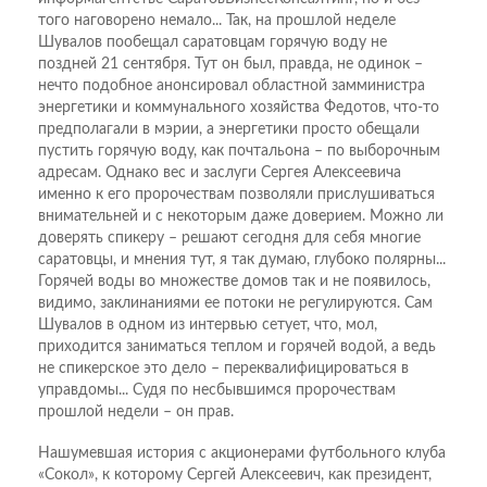
того наговорено немало... Так, на прошлой неделе
Шувалов пообещал саратовцам горячую воду не
поздней 21 сентября. Тут он был, правда, не одинок –
нечто подобное анонсировал областной замминистра
энергетики и коммунального хозяйства Федотов, что-то
предполагали в мэрии, а энергетики просто обещали
пустить горячую воду, как почтальона – по выборочным
адресам. Однако вес и заслуги Сергея Алексеевича
именно к его пророчествам позволяли прислушиваться
внимательней и с некоторым даже доверием. Можно ли
доверять спикеру – решают сегодня для себя многие
саратовцы, и мнения тут, я так думаю, глубоко полярны...
Горячей воды во множестве домов так и не появилось,
видимо, заклинаниями ее потоки не регулируются. Сам
Шувалов в одном из интервью сетует, что, мол,
приходится заниматься теплом и горячей водой, а ведь
не спикерское это дело – переквалифицироваться в
управдомы... Судя по несбывшимся пророчествам
прошлой недели – он прав.
Нашумевшая история с акционерами футбольного клуба
«Сокол», к которому Сергей Алексеевич, как президент,