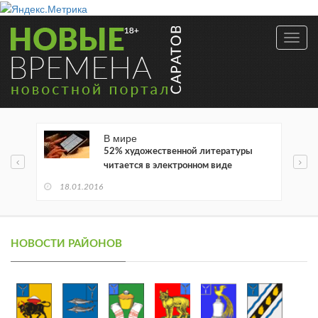
Toggl
navig
В мире
52% художественной литературы
читается в электронном виде
18.01.2016
НОВОСТИ РАЙОНОВ