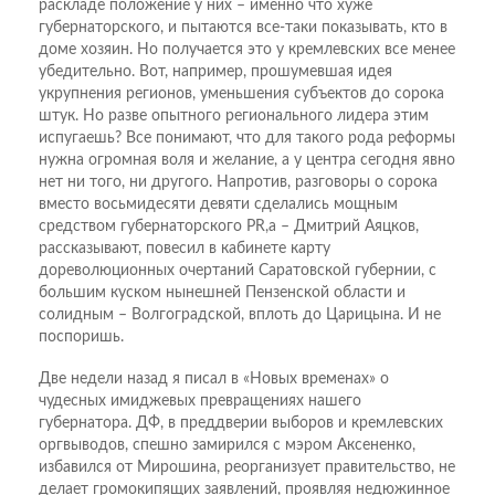
раскладе положение у них – именно что хуже
губернаторского, и пытаются все-таки показывать, кто в
доме хозяин. Но получается это у кремлевских все менее
убедительно. Вот, например, прошумевшая идея
укрупнения регионов, уменьшения субъектов до сорока
штук. Но разве опытного регионального лидера этим
испугаешь? Все понимают, что для такого рода реформы
нужна огромная воля и желание, а у центра сегодня явно
нет ни того, ни другого. Напротив, разговоры о сорока
вместо восьмидесяти девяти сделались мощным
средством губернаторского PR,а – Дмитрий Аяцков,
рассказывают, повесил в кабинете карту
дореволюционных очертаний Саратовской губернии, с
большим куском нынешней Пензенской области и
солидным – Волгоградской, вплоть до Царицына. И не
поспоришь.
Две недели назад я писал в «Новых временах» о
чудесных имиджевых превращениях нашего
губернатора. ДФ, в преддверии выборов и кремлевских
оргвыводов, спешно замирился с мэром Аксененко,
избавился от Мирошина, реорганизует правительство, не
делает громокипящих заявлений, проявляя недюжинное