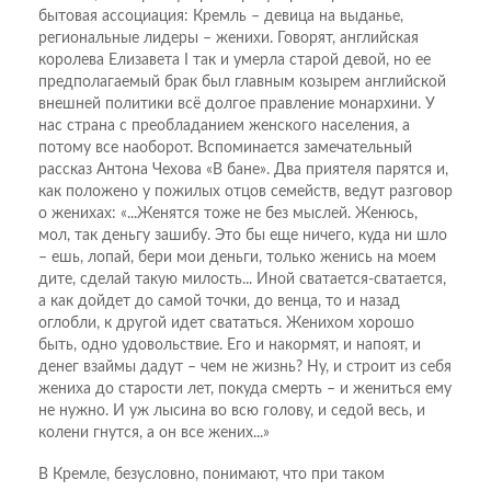
бытовая ассоциация: Кремль – девица на выданье,
региональные лидеры – женихи. Говорят, английская
королева Елизавета I так и умерла старой девой, но ее
предполагаемый брак был главным козырем английской
внешней политики всё долгое правление монархини. У
нас страна с преобладанием женского населения, а
потому все наоборот. Вспоминается замечательный
рассказ Антона Чехова «В бане». Два приятеля парятся и,
как положено у пожилых отцов семейств, ведут разговор
о женихах: «...Женятся тоже не без мыслей. Женюсь,
мол, так деньгу зашибу. Это бы еще ничего, куда ни шло
– ешь, лопай, бери мои деньги, только женись на моем
дите, сделай такую милость... Иной сватается-сватается,
а как дойдет до самой точки, до венца, то и назад
оглобли, к другой идет свататься. Женихом хорошо
быть, одно удовольствие. Его и накормят, и напоят, и
денег взаймы дадут – чем не жизнь? Ну, и строит из себя
жениха до старости лет, покуда смерть – и жениться ему
не нужно. И уж лысина во всю голову, и седой весь, и
колени гнутся, а он все жених...»
В Кремле, безусловно, понимают, что при таком