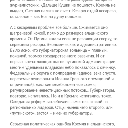
журналистских. «Дальше Кушки не пошлют». Кремль не
выдаст, Счетная палата не съест. Кесарю отдай кесарево,
остальное – как Бог на душу положит.
А с кесаревым проблем все больше. Сжимается оно
шагреневой кожей, прямо до размеров ельцинского
времени. От Путина ждали если не революции сверху, то
серьезных реформ. Экономических и административных.
Было ясно, что губернаторская вольница – главный,
пожалуй, тормоз государственного развития. И от
первых впечатляющих шагов путинской администрации
многим удельным владыкам небо показалось с овчинку.
Федеральные округа с полпредами (эдакое, века спустя,
переосмысление опыта Иоанна Грозного с земщиной и
опричниной), жесткие межбюджетные схемы,
регулирование инвестиционных потоков... Губернаторы,
повторю, испугались. Но и в Кремле испугались тоже.
Ожидания реформ захлебнулись вместе с атакой на
региональных лидеров. Отцы нынешнего второго, или
«путинского», застоя – именно губернаторы.
Серьезная политическая ошибка Кремля и ельцинского,