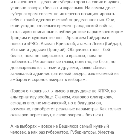
и нынешнего – деление губернаторов на своих и чужих,
условно говоря, «белых» и «красных». На самом деле
губернаторам совсем не интересно позиционировать
себя с такой идеологической определенностью. Они,
если угодно, «зеленые» времен гражданской войны,
столь ярко описанные в публицистике наркомвоенмором
Троцким и художественно – Аркадием Гайдаром в
повести «РВС». Атаман Криволоб, атаман Левко (Гайдар),
«батьки и дядьки» (Троцкий). Общеизвестное – бей
белых, пока не покраснеют, и красных, пока не
побелеют... Региональные главы, понятно, не бьют, но
договариваются с теми и другими, ловко сбывая
залежалый административный ресурс, извлекаемый из
амбаров и схронов аккурат к выборам.
(Говоря о «красных», я имею в виду даже не КПРФ, но
альтернативу вообще. Скажем, «заговор олигархов»,
сегодня вполне мифический, но в будущем он,
возможно, приобретет реальные параметры. Как только
олигархи перестанут, в свою очередь, бояться.)
А на выборах – вовсе не Вешняков самый нужный
человек, а как раз губернатор. Губернаторы. Уместна