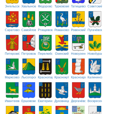
Энгельсский
Хвалынский
Фёдоровский
Турковский
Татищевский
Советский
Саратовский
Самойловский
Ртищевский
Романовский
Ровенский
Пугачёвский
Питерский
Петровский
Перелюбский
Озинский
Новоузенский
Новобурасский
Марксовский
Лысогорский
Краснопартизанский
Краснокутский
Красноармейский
Калининский
Ивантеевский
Ершовский
Екатериновский
Духовницкий
Дергачёвский
Воскресенский