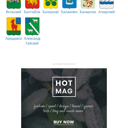
Вольский
Балтайский
Балашовский
Балаковский
Базарнокарабулакский
Аткарский
Аркадакский
Александрово-
Гайский
ADVERTISEMENT