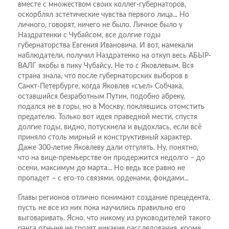
вместе с множеством своих коллег-губернаторов,
оскорблял эстетические чувства первого лица... Но
личного, говорят, ничего не было. Личное было у
Наздратенки с Чубайсом, все долгие годы
губернаторства Евгения Ивановича. И вот, намекали
наблюдатели, получил Наздратенко на откуп весь АБЫР-
ВАЛГ якобы в пику Чубайсу. Не то с Яковлевым. Вся
страна знала, что после губернаторских выборов в
Санкт-Петербурге, когда Яковлев «съел» Собчака,
оставшийся безработным Путин, подобно абреку,
подался не в горы, но в Москву, поклявшись отомстить
предателю. Только вот идея праведной мести, спустя
долгие годы, видно, потускнела и выдохлась, если всё
приняло столь мирный и конструктивный характер.
Даже 300-летие Яковлеву дали отгулять. Ну, понятно,
что на вице-премьерстве он продержится недолго – до
осени, максимум до марта... Но ведь все равно не
пропадет – с его-то связями, орденами, фондами...
Главы регионов отлично понимают создание прецедента,
пусть не все из них пока научились правильно его
выговаривать. Ясно, что никому из руководителей такого
ранга отныне не грозят никакие расследования, кроме