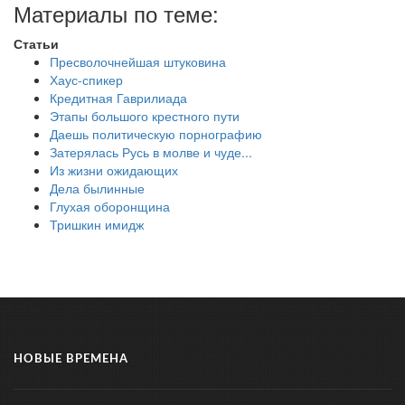
Материалы по теме:
Статьи
Пресволочнейшая штуковина
Хаус-спикер
Кредитная Гаврилиада
Этапы большого крестного пути
Даешь политическую порнографию
Затерялась Русь в молве и чуде...
Из жизни ожидающих
Дела былинные
Глухая оборонщина
Тришкин имидж
НОВЫЕ ВРЕМЕНА