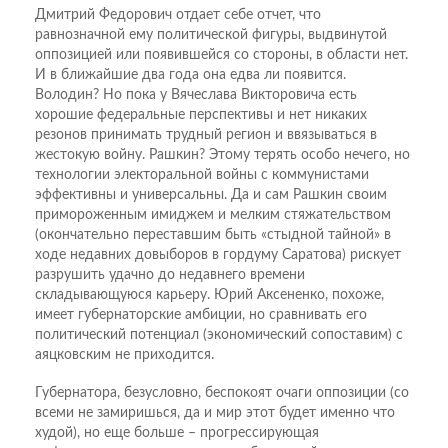
Дмитрий Федорович отдает себе отчет, что
равнозначной ему политической фигуры, выдвинутой
оппозицией или появившейся со стороны, в области нет.
И в ближайшие два года она едва ли появится.
Володин? Но пока у Вячеслава Викторовича есть
хорошие федеральные перспективы и нет никаких
резонов принимать трудный регион и ввязываться в
жестокую войну. Рашкин? Этому терять особо нечего, но
технологии электоральной войны с коммунистами
эффективны и универсальны. Да и сам Рашкин своим
примороженным имиджем и мелким стяжательством
(окончательно переставшим быть «стыдной тайной» в
ходе недавних довыборов в гордуму Саратова) рискует
разрушить удачно до недавнего времени
складывающуюся карьеру. Юрий Аксененко, похоже,
имеет губернаторские амбиции, но сравнивать его
политический потенциал (экономический сопоставим) с
аяцковским не приходится.
Губернатора, безусловно, беспокоят очаги оппозиции (со
всеми не замиришься, да и мир этот будет именно что
худой), но еще больше – прогрессирующая