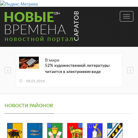
Toggl
navig
В мире
52% художественной литературы
читается в электронном виде
18.01.2016
НОВОСТИ РАЙОНОВ