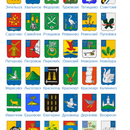
Энгельсский
Хвалынский
Фёдоровский
Турковский
Татищевский
Советский
Саратовский
Самойловский
Ртищевский
Романовский
Ровенский
Пугачёвский
Питерский
Петровский
Перелюбский
Озинский
Новоузенский
Новобурасский
Марксовский
Лысогорский
Краснопартизанский
Краснокутский
Красноармейский
Калининский
Ивантеевский
Ершовский
Екатериновский
Духовницкий
Дергачёвский
Воскресенский