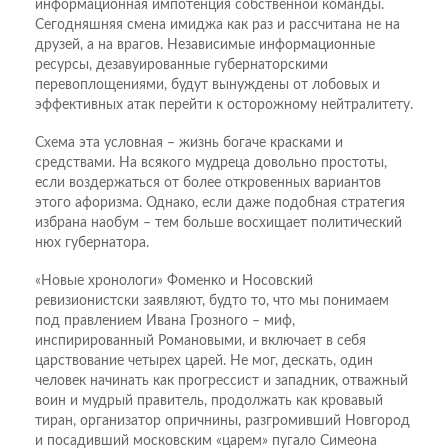
информационная импотенция собственной команды.
Сегодняшняя смена имиджа как раз и рассчитана не на
друзей, а на врагов. Независимые информационные
ресурсы, дезавуированные губернаторскими
перевоплощениями, будут вынуждены от лобовых и
эффективных атак перейти к осторожному нейтралитету.
Схема эта условная – жизнь богаче красками и
средствами. На всякого мудреца довольно простоты,
если воздержаться от более откровенных вариантов
этого афоризма. Однако, если даже подобная стратегия
избрана наобум – тем больше восхищает политический
нюх губернатора.
«Новые хронологи» Фоменко и Носовский
ревизионистски заявляют, будто то, что мы понимаем
под правлением Ивана Грозного – миф,
инспирированный Романовыми, и включает в себя
царствование четырех царей. Не мог, дескать, один
человек начинать как прогрессист и западник, отважный
воин и мудрый правитель, продолжать как кровавый
тиран, организатор опричнины, разгромивший Новгород
и посадивший московским «царем» пугало Симеона