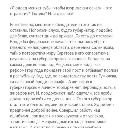
«Людоед меняет зубы, чтобы взор ласкал оскал» – это
стратегия? Тактика? Или диагноз?
Естественно, местные наблюдатели этого так не
оставили. Поползли слухи, будто губернатор, подобно
дембелю, считает дни до приказа...То есть до отставки.
Вроде бы федеральное начальство, пытаясь убрать
главного милиционера области, двоечника Сальникова,
тайно потворствуя мэру Саратова в его сепаратизме,
науськивая на губернаторских законника Бондара, на
самом деле копало под Аяцкова, спя и видя, как
реформатор года покидает свой пост и отбывает послом
в республику Чад, где, по свидетельству поэта Гумилева,
«изысканный бродит жираф»... А жирафов в
губернаторском личном зоопарке нет. Верблюды есть, а
жирафов нет. И, продолжают наблюдатели, все якобы
должно произойти со дня на день. Оттого губернатор
стал тих и благостен, аки оптинский старец. Худой мир
предпочел доброй войне. Совершил работу над
ошибками, признался в голокружении от успехов,
зачистил концы. Неправедных изгнал, праведников
наградил. И ходит по губернии с тихой улыбкой