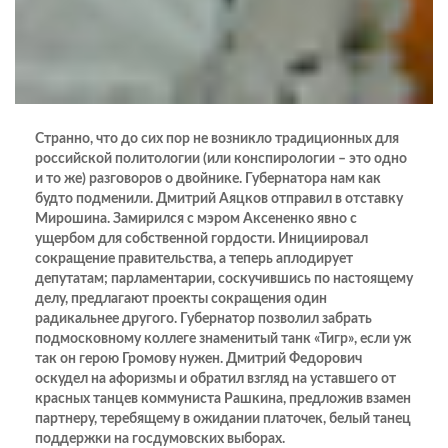
Странно, что до сих пор не возникло традиционных для
российской политологии (или конспирологии – это одно
и то же) разговоров о двойнике. Губернатора нам как
будто подменили. Дмитрий Аяцков отправил в отставку
Мирошина. Замирился с мэром Аксененко явно с
ущербом для собственной гордости. Инициировал
сокращение правительства, а теперь аплодирует
депутатам; парламентарии, соскучившись по настоящему
делу, предлагают проекты сокращения один
радикальнее другого. Губернатор позволил забрать
подмосковному коллеге знаменитый танк «Тигр», если уж
так он герою Громову нужен. Дмитрий Федорович
оскудел на афоризмы и обратил взгляд на уставшего от
красных танцев коммуниста Рашкина, предложив взамен
партнеру, теребящему в ожидании платочек, белый танец
поддержки на госдумовских выборах.