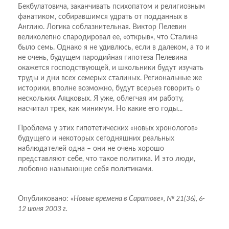
Бекбулатовича, заканчивать психопатом и религиозным
фанатиком, собиравшимся удрать от подданных в
Англию. Логика соблазнительная. Виктор Пелевин
великолепно спародировал ее, «открыв», что Сталина
было семь. Однако я не удивлюсь, если в далеком, а то и
не очень, будущем пародийная гипотеза Пелевина
окажется господствующей, и школьники будут изучать
труды и дни всех семерых сталиных. Региональные же
историки, вполне возможно, будут всерьез говорить о
нескольких Аяцковых. Я уже, облегчая им работу,
насчитал трех, как минимум. Но какие его годы...
Проблема у этих гипотетических «новых хронологов»
будущего и некоторых сегодняшних реальных
наблюдателей одна – они не очень хорошо
представляют себе, что такое политика. И это люди,
любовно называющие себя политиками.
Опубликовано:
«Новые времена в Саратове», № 21(36), 6-
12 июня 2003 г.