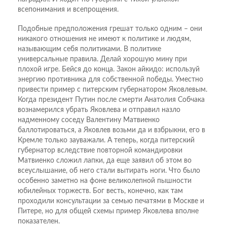
всепонимания и всепрощения.
Подобные предположения грешат только одним – они
никакого отношения не имеют к политике и людям,
называющим себя политиками. В политике
универсальные правила. Делай хорошую мину при
плохой игре. Бейся до конца. Закон айкидо: используй
энергию противника для собственной победы. Уместно
привести пример с питерским губернатором Яковлевым.
Когда президент Путин после смерти Анатолия Собчака
вознамерился убрать Яковлева и отправил назло
надменному соседу Валентину Матвиенко
баллотироваться, а Яковлев возьми да и взбрыкни, его в
Кремле только зауважали. А теперь, когда питерский
губернатор вследствие повторной командировки
Матвиенко сложил лапки, да еще заявил об этом во
всеуслышание, об него стали вытирать ноги. Что было
особенно заметно на фоне великолепной пышности
юбилейных торжеств. Бог весть, конечно, как там
проходили консультации за семью печатями в Москве и
Питере, но для общей схемы пример Яковлева вполне
показателен.