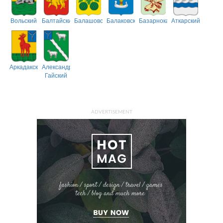
Вольский
Балтайский
Балашовский
Балаковский
Базарнокарабулакский
Аткарский
Аркадакский
Александрово-
Гайский
ADVERTISEMENT