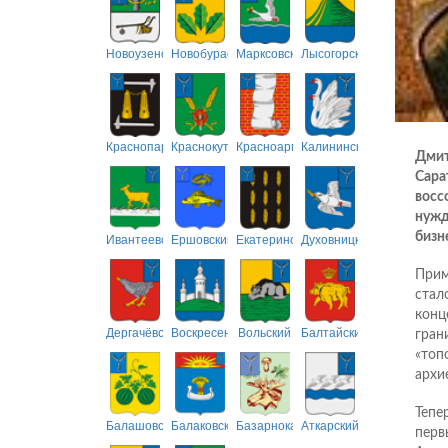
Новоузенский
Новобурасский
Марксовский
Лысогорский
Краснопартизанский
Краснокутский
Красноармейский
Калининский
Дмит
Сара
восс
нужд
бизн
Ивантеевский
Ершовский
Екатериновский
Духовницкий
Прим
стал
конц
Дергачёвский
Воскресенский
Вольский
Балтайский
гран
«топ
архи
Тепе
Балашовский
Балаковский
Базарнокарабулакский
Аткарский
перв