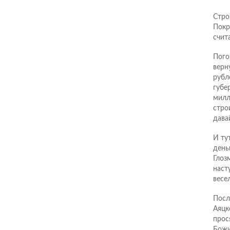
Стро
Покр
счит
Пого
верн
рубл
губе
милл
стро
дава
И ту
день
Глоз
наст
весе
Посл
Аяцк
прос
Божи