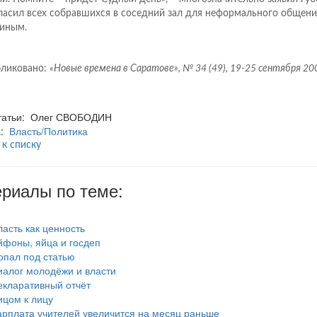
ласил всех собравшихся в соседний зал для неформального общени
иным.
ликовано:
«Новые времена в Саратове», № 34 (49), 19-25 сентября 200
статьи: Олег СВОБОДИН
а:
Власть/Политика
 к списку
риалы по теме:
ласть как ценность
йфоны, яйца и госдеп
опал под статью
иалог молодёжи и власти
екларативный отчёт
ицом к лицу
арплата учителей увеличится на месяц раньше