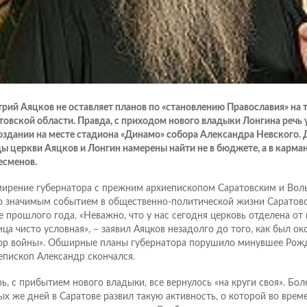
рий Аяцков не оставляет планов по «становлению Православия» на 
товской области. Правда, с приходом нового владыки Лонгина речь у
оздании на месте стадиона «Динамо» собора Александра Невского. Д
ы церкви Аяцков и Лонгин намерены найти не в бюджете, а в карман
есменов.
ирение губернатора с прежним архиепископом Саратовским и Вол
о значимым событием в общественно-политической жизни Саратовс
е прошлого года. «Неважно, что у нас сегодня церковь отделена от 
ица чисто условная», – заявил Аяцков незадолго до того, как был о
ор войны». Обширные планы губернатора порушило минувшее Рожд
епископ Александр скончался.
рь, с прибытием нового владыки, все вернулось «на круги своя». Бол
ых же дней в Саратове развил такую активность, о которой во врем