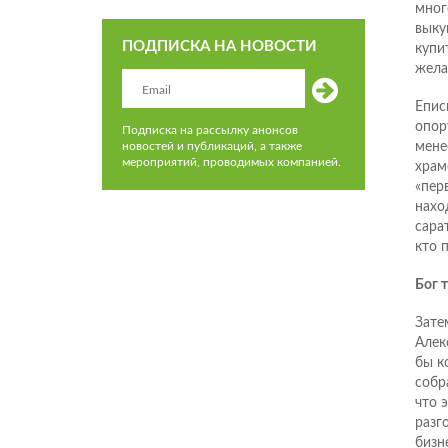
мног
выку
ПОДПИСКА НА НОВОСТИ
купи
жела
Епис
опор
Подписка на рассылку анонсов
мене
новостей и публикаций, а также
мероприятий, проводимых компанией.
храм
«пер
нахо
сара
кто 
Бог 
Зате
Алек
бы к
собр
что 
разг
бизн