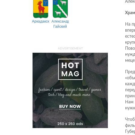
Алек
Храм
Аркадакский
Александрово-
На п
Гайский
впер
есте
круп
Пово
ADVERTISEMENT
нужд
меце
Пред
«объ
кажд
пере
прин
Нам 
нужн
Чтоб
филь
Губе