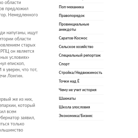
во области
Поп-механика
ков предложил
атор. Немедленного
Правопорядок
Провинциальные
анекдоты
юди напуганы, ищут
Саратов-Космос
ритории области
ановлением старых
Сельское хозяйство
 РПЦ он является
Специальный репортаж
нных условиях»
нул епископ,
Спорт
я уверен, что тот,
Стройка/Недвижимость
ечи Лонгин.
Точки над Ё
Чему не учит история
Шахматы
рвый же из них,
епархии, который
Школа злословия
ил всем
Экономика/Бизнес
убернатор заявил,
иться только
большинство