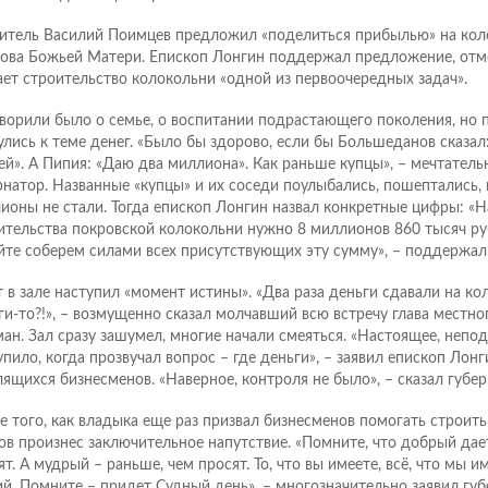
итель Василий Поимцев предложил «поделиться прибылью» на кол
ова Божьей Матери. Епископ Лонгин поддержал предложение, отме
ает строительство колокольни «одной из первоочередных задач».
ворили было о семье, о воспитании подрастающего поколения, но 
улись к теме денег. «Было бы здорово, если бы Большеданов сказа
ей». А Пипия: «Даю два миллиона». Как раньше купцы», – мечтатель
рнатор. Названные «купцы» и их соседи поулыбались, пошептались, 
ионы не стали. Тогда епископ Лонгин назвал конкретные цифры: «Н
ительства покровской колокольни нужно 8 миллионов 860 тысяч руб
йте соберем силами всех присутствующих эту сумму», – поддержал 
т в зале наступил «момент истины». «Два раза деньги сдавали на ко
ги-то?!», – возмущенно сказал молчавший всю встречу глава местно
ман. Зал сразу зашумел, многие начали смеяться. «Настоящее, неп
упило, когда прозвучал вопрос – где деньги», – заявил епископ Лонги
лящихся бизнесменов. «Наверное, контроля не было», – сказал губер
е того, как владыка еще раз призвал бизнесменов помогать строит
ов произнес заключительное напутствие. «Помните, что добрый дае
ят. А мудрый – раньше, чем просят. То, что вы имеете, всё, что мы и
й. Помните – придет Судный день», – многозначительно заявил губ