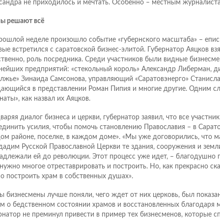
сандра не приходилось и мечтать. Особенно – местным журналиста
ы решают всё
рошлой неделе произошло событие «губернского масштаба» – епис
вые встретился с саратовской бизнес-элитой. Губернатор Аяцков взя
ственно, роль посредника. Среди участников были видные бизнесм
нейших предприятий: «стекольный король» Александр Либерман, д
лжье» Зинаида Самсонова, управляющий «Саратовэнерго» Станисла
ающийся в представлении Роман Пипия и многие другие. Одним сл
наты», как назвал их Аяцков.
варяя диалог бизнеса и церкви, губернатор заявил, что все участн
единить усилия, чтобы помочь становлению Православия – в Сарато
ом районе, поселке, в каждом доме». «Мы уже договорились, что 
дадим Русской Православной Церкви те здания, сооружения и земл
адлежали ей до революции. Этот процесс уже идет, – благодушно г
нужно многое отреставрировать и построить. Но, как прекрасно ска
о построить храм в собственных душах».
ы бизнесмены лучше поняли, чего ждет от них церковь, был показ
м о бедственном состоянии храмов и восстановленных благодаря м
рнатор не преминул привести в пример тех бизнесменов, которые 