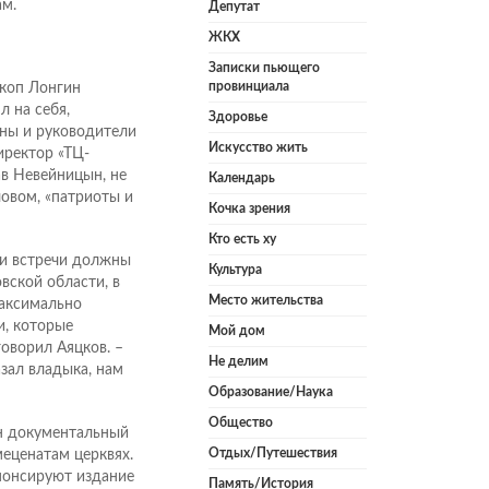
м.
Депутат
ЖКХ
Записки пьющего
провинциала
коп Лонгин
л на себя,
Здоровье
ены и руководители
Искусство жить
иректор «ТЦ-
в Невейницын, не
Календарь
овом, «патриоты и
Кочка зрения
Кто есть ху
ики встречи должны
Культура
вской области, в
Место жительства
максимально
и, которые
Мой дом
оворил Аяцков. –
Не делим
зал владыка, нам
Образование/Наука
Общество
ан документальный
Отдых/Путешествия
еценатам церквях.
спонсируют издание
Память/История