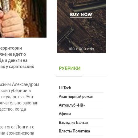
территории
же не идет о
а и деньги на
ах у саратовских
РУБРИКИ
ьским Александром
Hi-Tech
кой губернии в
государства. Эта
Авантюрный роман
кончательно закопан
Автоклуб «НВ»
ество, когда
Афиша
Взгляд из Балтая
ее того: Лонгин с
Власть/Политика
ена архиепископа