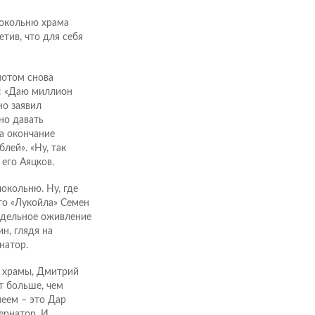
окольню храма
тив, что для себя
потом снова
л: «Даю миллион
но заявил
но давать
а окончание
лей». «Ну, так
его Аяцков.
локольню. Ну, где
го «Лукойла» Семен
оддельное оживление
н, глядя на
натор.
ь храмы, Дмитрий
т больше, чем
меем – это Дар
ернатор. И