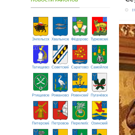
НОВОСТИ РАЙОНОВ
1
Энгельсский
Хвалынский
Фёдоровский
Турковский
Татищевский
Советский
Саратовский
Самойловский
Ртищевский
Романовский
Ровенский
Пугачёвский
Питерский
Петровский
Перелюбский
Озинский