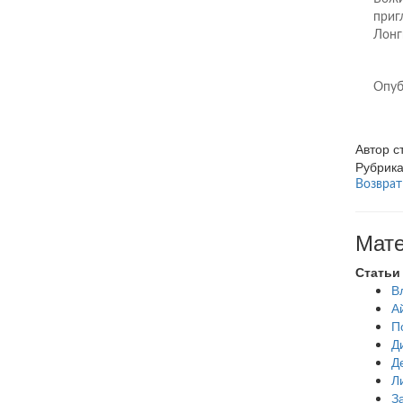
приг
Лонг
Опуб
Автор 
Рубрик
Возврат
Мате
Статьи
В
А
П
Д
Д
Л
З