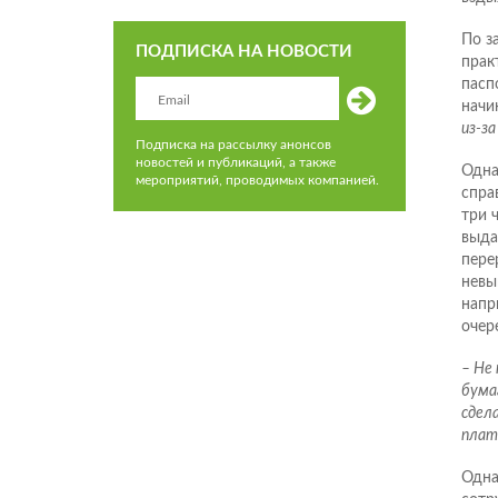
По з
ПОДПИСКА НА НОВОСТИ
прак
пасп
начи
из-за
Подписка на рассылку анонсов
новостей и публикаций, а также
Одна
мероприятий, проводимых компанией.
спра
три 
выда
пере
невы
напр
очер
– Не
бумаг
сдел
плат
Одна