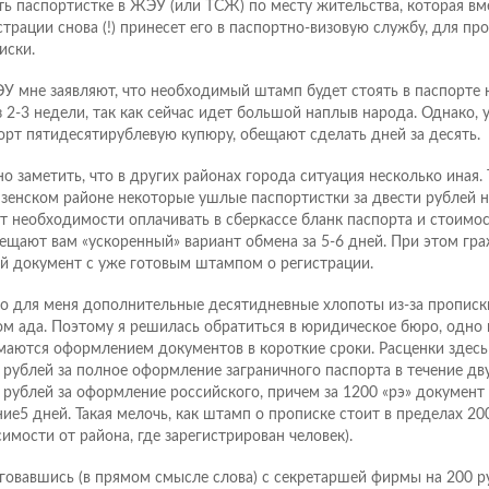
ть паспортистке в ЖЭУ (или ТСЖ) по месту жительства, которая вм
страции снова (!) принесет его в паспортно-визовую службу, для п
иски.
У мне заявляют, что необходимый штамп будет стоять в паспорте 
з 2-3 недели, так как сейчас идет большой наплыв народа. Однако,
орт пятидесятирублевую купюру, обещают сделать дней за десять.
о заметить, что в других районах города ситуация несколько иная. Т
зенском районе некоторые ушлые паспортистки за двести рублей н
от необходимости оплачивать в сберкассе бланк паспорта и стоимос
ещают вам «ускоренный» вариант обмена за 5-6 дней. При этом гр
й документ с уже готовым штампом о регистрации.
о для меня дополнительные десятидневные хлопоты из-за пропис
ом ада. Поэтому я решилась обратиться в юридическое бюро, одно и
маются оформлением документов в короткие сроки. Расценки здесь 
 рублей за полное оформление заграничного паспорта в течение дву
 рублей за оформление российского, причем за 1200 «рэ» документ 
ние5 дней. Такая мелочь, как штамп о прописке стоит в пределах 20
симости от района, где зарегистрирован человек).
говавшись (в прямом смысле слова) с секретаршей фирмы на 200 р