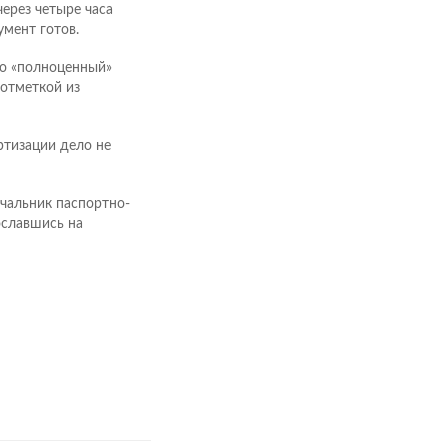
через четыре часа
мент готов.
ко «полноценный»
 отметкой из
ртизации дело не
ачальник паспортно-
ославшись на