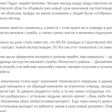
мент будет недействителен. Четыре месяца назад представители п
товской области объявили уже новый срок окончания паспортизации
, не объяснив, правда, на каком основании у людей были «отобран
акону месяца.
ление заметно оживилось, а вместе с этим выросли и очереди в до
ортно-визовые службы, а также суммы взяток и величина подношен
ально на днях стало известно, что 89,3% граждан в Саратовской о
з процесс новой паспортизации. По России этот показатель составил
йчас мы не оформляем паспорта в срочном порядке, нам запретили!
– кр
удница паспортно-визовой службы Ленинского района. –
Документы
 очереди, и не надо мне шоколадку совать, паспорт получите в лучшем
недели.
 измученная толпа ждет окончания технического перерыва, в здани
дая женщина и, не обращая внимания на огромную очередь, заходит
ортистам. За дверью раздается смех, и та же самая сотрудница, что
тно разбиралась с усталыми людьми, весело кричит:
«Лена, тебе де
 документы сдала, отдай ей новый паспорт!»
. Еще через минуту дово
тительница выходит из кабинета, зажав в руке новый документ. Оч
хает.