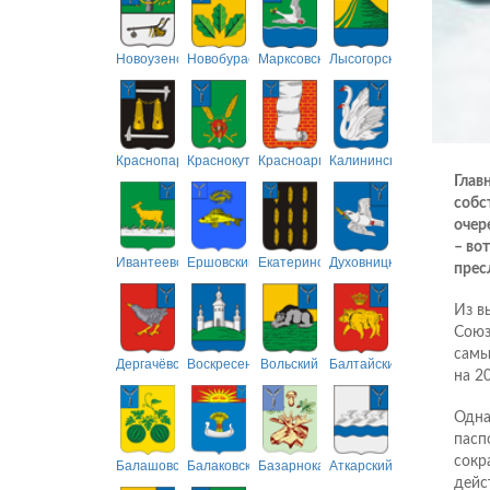
Новоузенский
Новобурасский
Марксовский
Лысогорский
Краснопартизанский
Краснокутский
Красноармейский
Калининский
Глав
собс
очер
– во
Ивантеевский
Ершовский
Екатериновский
Духовницкий
прес
Из в
Союз
самы
Дергачёвский
Воскресенский
Вольский
Балтайский
на 2
Одна
пасп
сокр
Балашовский
Балаковский
Базарнокарабулакский
Аткарский
дейс