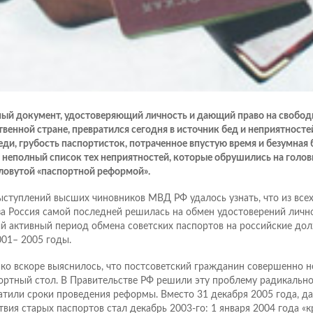
ный документ, удостоверяющий личность и дающий право на свобод
твенной стране, превратился сегодня в источник бед и неприятност
еди, грубость паспортисток, потраченное впустую время и безумная
т неполный список тех неприятностей, которые обрушились на головы
ловутой «паспортной реформой».
ыступлений высших чиновников МВД РФ удалось узнать, что из все
а Россия самой последней решилась на обмен удостоверений личнос
й активный период обмена советских паспортов на российские до
001– 2005 годы.
ко вскоре выяснилось, что постсоветский гражданин совершенно н
ортный стол. В Правительстве РФ решили эту проблему радикально:
атили сроки проведения реформы. Вместо 31 декабря 2005 года, д
твия старых паспортов стал декабрь 2003-го: 1 января 2004 года «