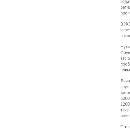
отда
реги
проп
В ЖЭ
чере
пасп
Нужн
Фрун
вас 
пооб
новы
Личн
круг
зани
3000
1200
тече
зави
Стор