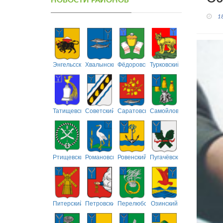
НОВОСТИ РАЙОНОВ
1
Энгельсский
Хвалынский
Фёдоровский
Турковский
Татищевский
Советский
Саратовский
Самойловский
Ртищевский
Романовский
Ровенский
Пугачёвский
Питерский
Петровский
Перелюбский
Озинский