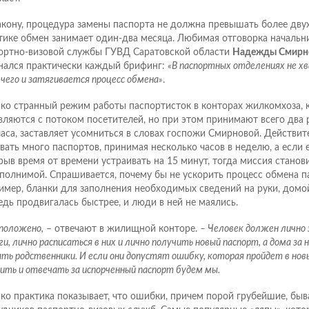
акону, процедура замены паспорта не должна превышать более двух
тике обмен занимает один-два месяца. Любимая отговорка начальн
ортно-визовой службы ГУВД Саратовской области
Надежды Смирн
нался практически каждый брифинг:
«В паспортных отделениях не х
 чего и затягивается процесс обмена»
.
ко странный режим работы паспортисток в конторах жилкомхоза, 
вляются с потоком посетителей, но при этом принимают всего два 
часа, заставляет усомниться в словах госпожи Смирновой. Действит
вать много паспортов, принимая несколько часов в неделю, а если 
рыв время от времени устраивать на 15 минут, тогда миссия станов
полнимой. Спрашивается, почему бы не ускорить процесс обмена па
имер, бланки для заполнения необходимых сведений на руки, домой
едь продвигалась быстрее, и люди в ней не маялись.
 положено,
– отвечают в жилищной конторе.
– Человек должен лично 
и, лично расписаться в них и лично получить новый паспорт, а дома за 
ать родственники. И если они допустят ошибку, которая пройдет в нов
ить и отвечать за испорченный паспорт будем мы.
ко практика показывает, что ошибки, причем порой грубейшие, быв