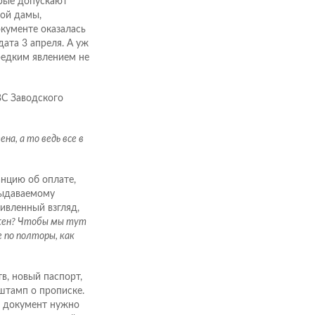
орые допускают
лой дамы,
кументе оказалась
дата 3 апреля. А уж
 редким явлением не
ВС Заводского
а, а то ведь все в
анцию об оплате,
выдаваемому
дивленный взгляд,
ужен? Чтобы мы тут
 по полторы, как
в, новый паспорт,
 штамп о прописке.
ь документ нужно