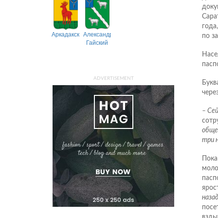
доку
Сара
года
Аркадакский
Александрово-
по з
Гайский
Насе
пасп
ADVERTISEMENT
Букв
чере
– Се
сотр
общей
три 
Пока
моло
пасп
ярос
назад
посе
взды