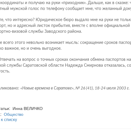
 координаты и получаю на руки «приходник». Дальше, как в сказке: 
тный мужской голос по телефону сообщает мне, что желанный доку
те, что интересно? Юридическое бюро выдало мне на руки не толь
орт, но и адресный листок прибытия, вместе с вполне официальной
ортно-визовой службы Заводского района.
е всего этого невольно возникает мысль: сокращение сроков паспо
ко важное, но и очень выгодное.
твечать на вопрос о точных сроках окончания обмена паспортов н
вой службы Саратовской области Надежда Смирнова отказалась, с
ость.
ликовано:
«Новые времена в Саратове», № 26 (41), 18-24 июля 2003 г.
статьи: Инна ВЕЛИЧКО
а:
Общество
 к списку