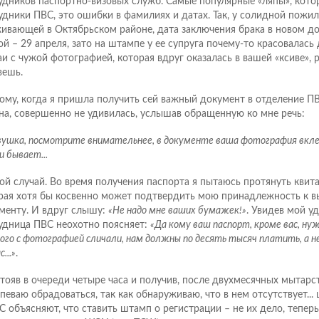
удников паспортно-визовых служб. Самые популярные «ляпы», кот
удники ПВС, это ошибки в фамилиях и датах. Так, у солидной пожи
ивающей в Октябрьском районе, дата заключения брака в новом до
ой – 29 апреля, зато на штампе у ее супруга почему-то красовалась 
аи с чужой фотографией, которая вдруг оказалась в вашей «ксиве»,
вешь.
ому, когда я пришла получить сей важный документ в отделение П
на, совершенно не удивилась, услышав обращенную ко мне речь:
вушка, посмотрите внимательнее, в документе ваша фотография вклеен
 бывает...
ой случай. Во время получения паспорта я пытаюсь протянуть квит
рая хотя бы косвенно может подтвердить мою принадлежность к 
менту. И вдруг слышу:
«Не надо мне ваших бумажек!»
. Увидев мой у
удница ПВС неохотно поясняет:
«Да кому ваш паспорт, кроме вас, н
ого с фотографией сличали, нам должны по десять тысяч платить, а не
...»
.
тояв в очереди четыре часа и получив, после двухмесячных мытарст
спеваю обрадоваться, так как обнаруживаю, что в нем отсутствует...
С объясняют, что ставить штамп о регистрации – не их дело, тепер