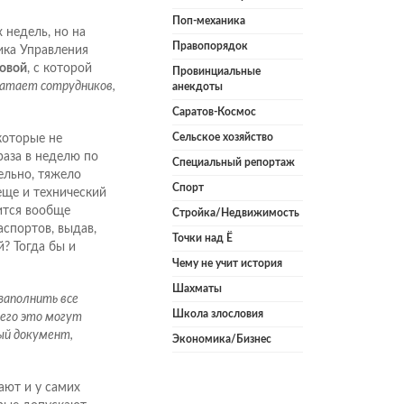
Поп-механика
 недель, но на
Правопорядок
ика Управления
овой
, с которой
Провинциальные
ватает сотрудников,
анекдоты
Саратов-Космос
Сельское хозяйство
которые не
раза в неделю по
Специальный репортаж
ельно, тяжело
Спорт
еще и технический
ится вообще
Стройка/Недвижимость
спортов, выдав,
Точки над Ё
? Тогда бы и
Чему не учит история
Шахматы
заполнить все
Школа злословия
него это могут
ый документ,
Экономика/Бизнес
ают и у самих