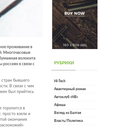
ное проживание в
ей. Многочасовые
 бумажная волокита
РУБРИКИ
 россиян в связи с
х стран бывшего
Hi-Tech
ти. В связи с чем
Авантюрный роман
лжен был прийтись
Автоклуб «НВ»
Афиша
е торопится в
Взгляд из Балтая
 просто взяли и
атой окончания
Власть/Политика
краснокожий»