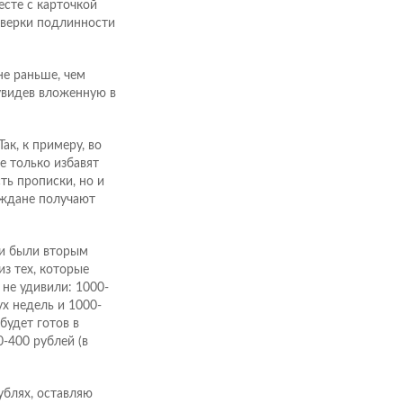
есте с карточкой
роверки подлинности
не раньше, чем
 увидев вложенную в
ак, к примеру, во
е только избавят
ть прописки, но и
аждане получают
ки были вторым
з тех, которые
не удивили: 1000-
х недель и 1000-
будет готов в
0-400 рублей (в
ублях, оставляю