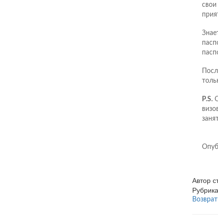
свои
прия
Знае
пасп
пасп
Посл
толь
P.S.
О
визо
занят
Опуб
Автор 
Рубрик
Возврат