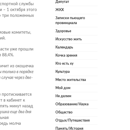
Депутат
аспортной службы
 – 1 октября этого
ЖКХ
ы» три положенных
Записки пьющего
провинциала
Здоровье
мовые комитеты,
ий.
Искусство жить
Календарь
бласти уже прошли
 88,4%.
Кочка зрения
Кто есть ху
ичит из окошечка
Культура
 только в порядке
 случае через две-
Место жительства
Мой дом
е протискивается
Не делим
 в кабинет к
Образование/Наука
 пять минут назад
вушка еще два дня
Общество
льная
Отдых/Путешествия
ередь молча
Память/История