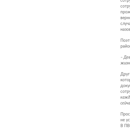
сотр
сотр
прож
верн
случ
назо
Поэт
райо
– Де
жизни
Друг
кото
доку
сотр
кажд
сейчас
Прос
не у
В ПВ