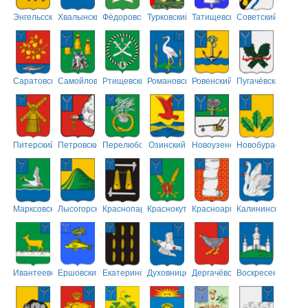
Энгельсский
Хвалынский
Фёдоровский
Турковский
Татищевский
Советский
Саратовский
Самойловский
Ртищевский
Романовский
Ровенский
Пугачёвский
Питерский
Петровский
Перелюбский
Озинский
Новоузенский
Новобурасский
Марксовский
Лысогорский
Краснопартизанский
Краснокутский
Красноармейский
Калининский
Ивантеевский
Ершовский
Екатериновский
Духовницкий
Дергачёвский
Воскресенский