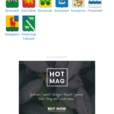
Вольский
Балтайский
Балашовский
Балаковский
Базарнокарабулакский
Аткарский
Аркадакский
Александрово-
Гайский
ADVERTISEMENT