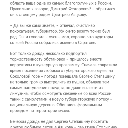
область ваша одна из самых благополучных в России.
Правильно я говорю, Дмитрий Федорович? – обратился
он к стоящему рядом Дмитрию Аяцкову.
– Да вы же сами знаете, – отвечал, счастливо
похохатывая, губернатор. Уж он-то визиту точно был
рад. Так и говорил – очень, мол, хорошо, что аудиторы
со всей России собрались именно в Саратове.
Вот только дождь несколько подпортил
торжественность обстановки – пришлось внести
коррективы в культурную программу. Сначала сократили
время посещения любимого губернаторского музея на
Соколовой горе – погода помешала Сергею Степашину
не только громко выстрелить из пушки, объявив тем
самым наступление полудня, но даже вылезти из
лимузина, чтобы осмотреть свезенные со всей России
танки с самолетами и новую губернаторскую потеху –
национальную деревню. Обошлись формальным
проездом по территории музея.
Вечером дождь не дал Сергею Степашину посетить
другое любимое детище Аяцкова – памятник Столыпину