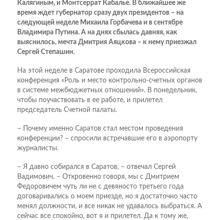
Калягиным, и Монтсеррат Кабалье. В ближайшее же
время ждет губернатор сразу двух президентов – на
следующей неделе Михаила Горбачева и в сентябре
Владимира Путина. А на днях сбылась давняя, как
выяснилось, мечта Дмитрия Аяцкова – к нему приезжал
Сергей Степашин.
На этой неделе в Саратове проходила Всероссийская
конференция «Роль и место контрольно-счетных органов
в системе межбюджетных отношений». В понедельник,
чтобы поучаствовать в ее работе, и прилетел
председатель Счетной палаты.
– Почему именно Саратов стал местом проведения
конференции? – спросили встречавшие его в аэропорту
журналисты.
– Я давно собирался в Саратов, – отвечал Сергей
Вадимович. – Откровенно говоря, мы с Дмитрием
Федоровичем чуть ли не с девяносто третьего года
договаривались о моем приезде, но я достаточно часто
менял должности, и все никак не удавалось выбраться. А
сейчас все спокойно, вот я и прилетел. Да к тому же,