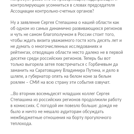
контролирующих усомниться в словах председателя
Ассоциации контрольно-счетных органов?
Ну а заявление Сергея Степашина о нашей области как
об одном из самых динамично развивающихся регионов
и чуть не самом благополучном в России стоит того,
чтобы ждать визита уважаемого гостя хоть десять лет и
не думать о многочисленных исследованиях и
рейтингах, отводящих области место далеко не в первой
десятке среди российских регионов. Теперь бы вот
только выгорела затея повстречаться с Горбачевым да
заманить на Саратовщину Владимира Путина, и дело в
шляпе, а губернатор опять на белом коне за белым
роялем – СМИ на всю страну эти события озвучат.
...Во вторник восемьдесят младших коллег Сергея
Степашина из российских регионов продолжили работу
в комиссиях. С погодой им повезло больше: дождя не
было и ничто не мешало аудиторам обсуждать
межбюджетные отношения на борту прогулочного
теплохода.