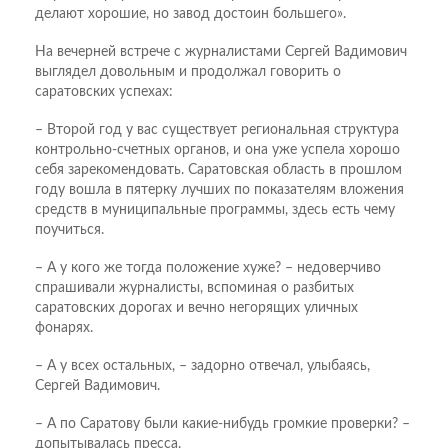
делают хорошие, но завод достоин большего».
На вечерней встрече с журналистами Сергей Вадимович
выглядел довольным и продолжал говорить о
саратовских успехах:
– Второй год у вас существует региональная структура
контрольно-счетных органов, и она уже успела хорошо
себя зарекомендовать. Саратовская область в прошлом
году вошла в пятерку лучших по показателям вложения
средств в муниципальные программы, здесь есть чему
поучиться.
– А у кого же тогда положение хуже? – недоверчиво
спрашивали журналисты, вспоминая о разбитых
саратовских дорогах и вечно негорящих уличных
фонарях.
– А у всех остальных, – задорно отвечал, улыбаясь,
Сергей Вадимович.
– А по Саратову были какие-нибудь громкие проверки? –
допытывалась пресса.