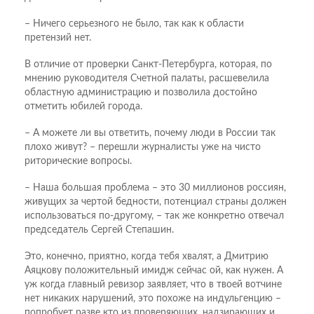
– Ничего серьезного не было, так как к области
претензий нет.
В отличие от проверки Санкт-Петербурга, которая, по
мнению руководителя Счетной палаты, расшевелила
областную администрацию и позволила достойно
отметить юбилей города.
– А можете ли вы ответить, почему люди в России так
плохо живут? – перешли журналисты уже на чисто
риторические вопросы.
– Наша большая проблема – это 30 миллионов россиян,
живущих за чертой бедности, потенциал страны должен
использоваться по-другому, – так же конкретно отвечал
председатель Сергей Степашин.
Это, конечно, приятно, когда тебя хвалят, а Дмитрию
Аяцкову положительный имидж сейчас ой, как нужен. А
уж когда главный ревизор заявляет, что в твоей вотчине
нет никаких нарушений, это похоже на индульгенцию –
попробует разве кто из проверяющих, надзирающих и