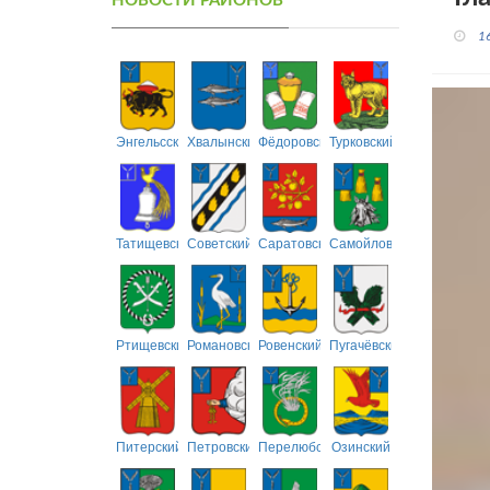
НОВОСТИ РАЙОНОВ
1
Энгельсский
Хвалынский
Фёдоровский
Турковский
Татищевский
Советский
Саратовский
Самойловский
Ртищевский
Романовский
Ровенский
Пугачёвский
Питерский
Петровский
Перелюбский
Озинский