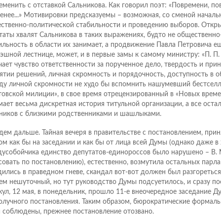
еменить с отставкой Сальникова. Как говорил поэт: «Повремени, по
енее...» Мотивировки предсказуемы – возможная, со сменой началь
ственно-политической стабильности и проведению выборов. Откры
таты хвалят Сальникова в таких выражениях, будто не общественно
ильность в области их занимает, а продвижение Павла Петровича е
шной лестнице, может, и в первые замы к самому министру: «П. П.
чает чувство ответственности за порученное дело, твердость и при
ятии решений, личная скромность и порядочность, доступность в о
ду личной скромности не худо бы вспомнить нашумевший бестселл
товской милиции», в свое время отрецензированный в «Новых времен
мает весьма дискретная история титульной организации, а все остал
ников с близкими родственниками и шашлыками.
дем дальше. Тайная вечеря в правительстве с постановлением, при
ом как бы на заседании и как бы от лица всей Думы (однако даже в 
усобойчика единство депутатов-единороссов было нарушено – В. 
совать по постановлению), естественно, возмутила остальных парл
дились в праведном гневе, скандал вот-вот должен был разгореться
ем нешуточный, но тут руководство Думы подсуетилось, и сразу п
кул, 12 мая, в понедельник, прошло 11-е внеочередное заседание 
олучного постановления. Таким образом, бюрократические формаль
 соблюдены, прежнее постановление отозвано.