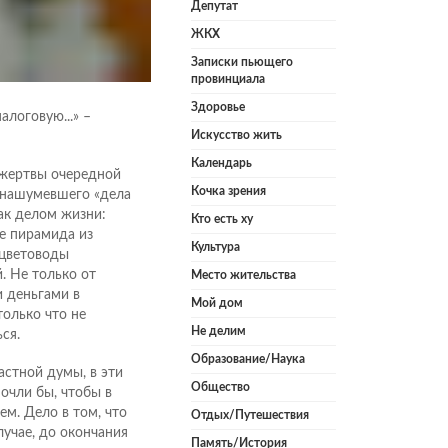
Депутат
ЖКХ
Записки пьющего
провинциала
Здоровье
логовую...» –
Искусство жить
Календарь
 жертвы очередной
Кочка зрения
 нашумевшего «дела
ак делом жизни:
Кто есть ху
те пирамида из
Культура
 цветоводы
. Не только от
Место жительства
и деньгами в
Мой дом
олько что не
Не делим
ся.
Образование/Наука
стной думы, в эти
Общество
очли бы, чтобы в
ем. Дело в том, что
Отдых/Путешествия
учае, до окончания
Память/История