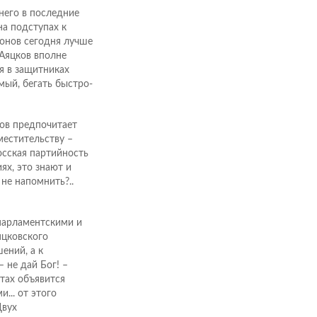
него в последние
на подступах к
ионов сегодня лучше
 Аяцков вполне
я в защитниках
емый, бегать быстро-
ков предпочитает
местительству –
осская партийность
ях, это знают и
не напомнить?..
 парламентскими и
яцковского
ений, а к
 не дай Бог! –
тах объявится
... от этого
Двух