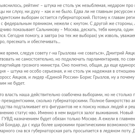
выяснилось, рейтинг – штука не столь уж незыблемая, недаром про 
цы ни слуху, ни духу – как и не было. Едва ли не главным ресурсом 
идентским выборам остается губернаторский. Потому к главам рег
 с федеральным пряником, нежели с кнутом. С другой же стороны,
дчиво показывает Сальникову – Москва, дескать, тебя кинула, один 
лся. Сегодня помогу, а завтра (на тех же выборах) уж изволь, уважа
о, пресекать и обеспечивать...
 же время, следуя совету г-на Грызлова «не соваться», Дмитрий Аяц
твовать не самостоятельно, но подключать парламентариев, по сов
партийцев грозного министра. Оно понятно, общая, да еще единор
дня – штука не особо серьезная, и не столь уж надежная в отношени
оросс Аяцков, и лидер «Единой России» Борис Грызлов, ну а почему 
им не будет.
что власть наша действительно озабочена выборами, но не столько
 президентскими, сколько губернаторскими. Полное банкротство а
одства подталкивает его фигурантов не к поиску новых людей и реш
анению статус-кво. Именно в нем видится залог выживания. Новый –
а ГУВД назначением будет обязан только Москве. А ежели в главмен
ой Бондар, да с куда более широкими практическими возможностями
арного сна вся губернаторская рать просыпается в ледяном поту. 