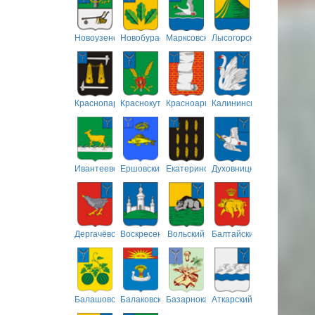
Новоузенский
Новобурасский
Марксовский
Лысогорский
Краснопартизанский
Краснокутский
Красноармейский
Калининский
Ивантеевский
Ершовский
Екатериновский
Духовницкий
Дергачёвский
Воскресенский
Вольский
Балтайский
Балашовский
Балаковский
Базарнокарабулакский
Аткарский