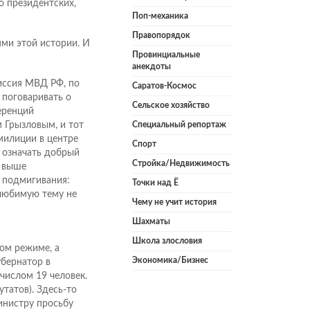
о президентских,
Поп-механика
Правопорядок
ми этой истории. И
Провинциальные
анекдоты
миссия МВД РФ, по
Саратов-Космос
 поговаривать о
Сельское хозяйство
еренций
м Грызловым, и тот
Специальный репортаж
милиции в центре
Спорт
 означать добрый
Стройка/Недвижимость
а выше
 подмигивания:
Точки над Ё
 любимую тему не
Чему не учит история
Шахматы
Школа злословия
ом режиме, а
Экономика/Бизнес
бернатор в
числом 19 человек.
татов). Здесь-то
инистру просьбу