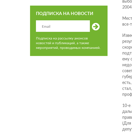
выбо
2004
ПОДПИСКА НА НОВОСТИ
Мест
все-
Изве
Подписка на рассылку анонсов
резу
новостей и публикаций, а также
скор
мероприятий, проводимых компанией.
подт
ему 
недо
сове
губе
есть
стал
проф
10-е
даль
прав
(Для
депу