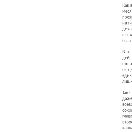
Как 
меся
през
идти
дохо
оста
быстр
В то
дейс
одно
сего
един
лишн
Так 
даже
воев
сохр
глав
втор
кошм