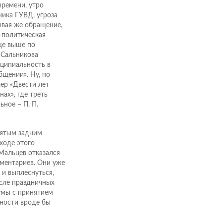
времени, утро
ника ГУВД, угроза
вая же обращение,
-политическая
ще выше по
 Сальникова
нципиальность в
бщении». Ну, по
ер «Двести лет
ах», где треть
ьное – П. П.
нятым задним
ходе этого
Мальцев отказался
аментариев. Они уже
 и выплеснуться,
осле праздничных
Думы с принятием
ности вроде бы