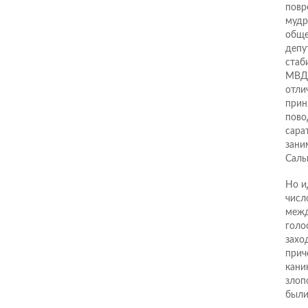
повр
мудр
обще
депу
стаб
МВДэ
отли
прин
пово
сара
зани
Саль
Но и
числ
межд
голо
захо
прич
кани
злоп
были