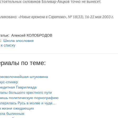
стоятельных силовиков Боливар-Аяцков точно не вынесет.
ликовано:
«Новые времена в Саратове», № 18(33), 16-22 мая 2003 г.
статьи: Алексей КОЛОБРОДОВ
а:
Школа злословия
 к списку
риалы по теме:
ресволочнейшая штуковина
аус-спикер
редитная Гаврилиада
тапы большого крестного пути
аешь политическую порнографию
атерялась Русь в молве и чуде...
з жизни ожидающих
ела былинные