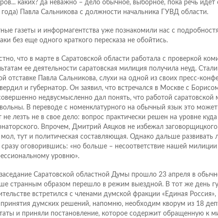
ров... каких? да неважно – дело обычное, выборное, пока речь идет 
 года) Павла Сальникова с должности начальника ГУВД области.
ные газеты и информагентства уже познакомили нас с подробностя
таки без еще одного краткого пересказа не обойтись.
стно, что в марте в Саратовской области работала с проверкой ко
льтатам ее деятельности саратовская милиция получила неуд. Стали
ой отставке Павла Сальникова, слухи на одной из своих пресс-конф
вердил и губернатор. Он заявил, что встречался в Москве с Борисо
совершенно недвусмысленно дал понять, что работой саратовской 
вольны. В переводе с номенклатурного на обычный язык это может
т не лезть не в свое дело: вопрос практически решен на уровне куд
рнаторского. Впрочем, Дмитрий Аяцков не избежал заговорщицкого
, мол, тут и политическая составляющая. Однако дальше развивать
, сразу оговорившись: «но больше – несоответствие нашей милиции
ессиональному уровню».
 заседание Саратовской областной Думы прошло 23 апреля в обычн
ше странным образом перешло в режим выездной. В тот же день гу
ительстве встретился с членами думской фракции «Единая Россия», 
 принятия думских решений, напомню, необходим кворум из 18 депу
таты и приняли постановление, которое содержит обращенную к м