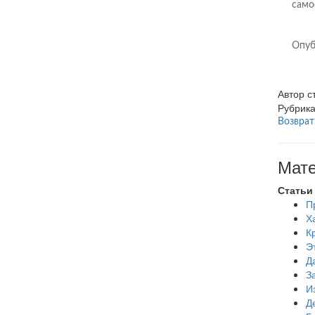
само
Опуб
Автор 
Рубрик
Возврат
Мате
Статьи
П
Х
К
Э
Д
З
И
Д