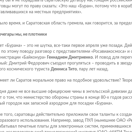
му бы и не порадовать саратовскую детвору настоящим российски
товцы могут по праву сказать: «Это наш «Буран», потому что в кора
тавливавшихся на местных предприятиях».
было время, и Саратовская область гремела, как говорится, за предел
очегары мы, не плотники
ет «Бурана» – это не шутка, все-таки первое апреля уже позади. Де
 по этому поводу разговор с представителями «Росавиакосмоса» и с
нистрации «Байконура»
Геннадием Дмитриенко
. И повод для пере
ный: Дмитрий Федорович съездил прогуляться – проводить в звезд
ого космического туриста
Денниса Тито
, пару лет назад.
имеет ли Саратов моральное право на подобное удовольствие? Теоре
дня даже не все высшие офицерские чины в энгельсской дивизии д
т о том, что министерство обороны страны в конце 80-х годов рас
ый городок как запасной аэродром для посадки «Бурана».
е того, саратовцы действительно приложили свои таланты к созда
оразового использования. Например, завод ПУЛ (нынешнее ОАО «Р
абатывал печатные платы для электронных систем, применявшихся 