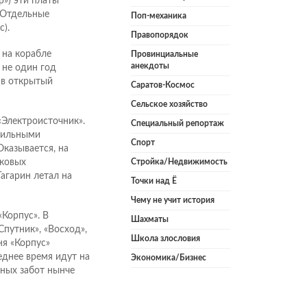
») эти платы
 Отдельные
Поп-механика
).
Правопорядок
 на корабле
Провинциальные
анекдоты
 не один год
 в открытый
Саратов-Космос
Сельское хозяйство
«Электроисточник».
Специальный репортаж
обильными
Спорт
Оказывается, на
нковых
Стройка/Недвижимость
агарин летал на
Точки над Ё
Чему не учит история
Корпус». В
Шахматы
путник», «Восход»,
Школа злословия
ня «Корпус»
еднее время идут на
Экономика/Бизнес
мных забот нынче