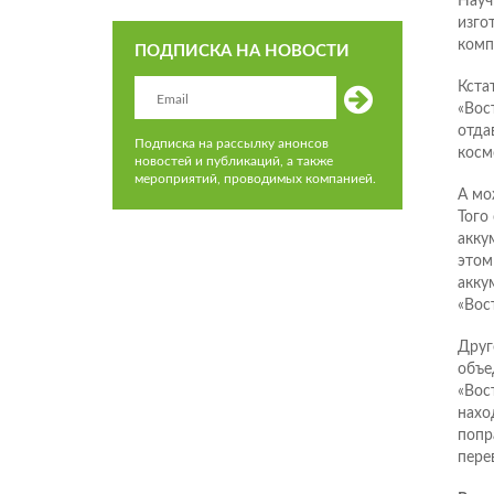
Науч
изго
комп
ПОДПИСКА НА НОВОСТИ
Кста
«Вос
отда
Подписка на рассылку анонсов
косм
новостей и публикаций, а также
мероприятий, проводимых компанией.
А мо
Того
акку
этом
акку
«Вос
Друг
объе
«Вос
нахо
попр
пере