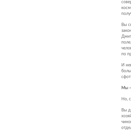
сове
косм
полу
Вы с
зако
Дмит
поле
чело
по п
И не
боль
сфот
Мы –
Но, 
Вы д
хозя
чино
отде