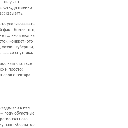
о получает
д. Откуда именно
ассказывать.
-то реализовывать...
й факт. Более того,
 не только межи на
ток, конкретного
, хозяин губернии,
 вас со спутника.
мос наш стал все
ко и просто:
еров с гектара...
раздельно в нем
лом году областные
 регионального
му наш губернатор