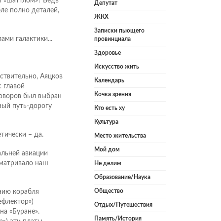
м «шаттлом»? Ведь
Депутат
бле полно деталей,
ЖКХ
Записки пьющего
ами галактики...
провинциала
Здоровье
Искусство жить
йствительно, Аяцков
Календарь
 главой
Кочка зрения
говоров был выбран
ный путь-дорогу
Кто есть ху
Культура
тически – да.
Место жительства
Мой дом
альней авиации
сматривало наш
Не делим
Образование/Наука
Общество
нию корабля
ефлектор»)
Отдых/Путешествия
на «Буране».
Память/История