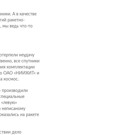
ики. А в качестве
гий ракетно-
 мы ведь что-то
потерпели неудачу
твенно, все спутники
ения комплектации
го ОАО «НИИХИТ» и
а космос.
» производили
 специальные
 «левую»
о неписаному
казались на ракете
дствии дело