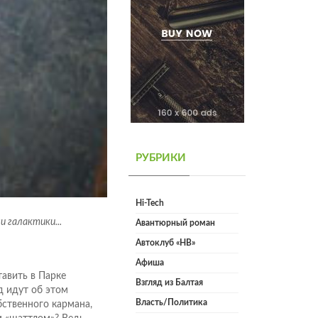
РУБРИКИ
Hi-Tech
и галактики...
Авантюрный роман
Автоклуб «НВ»
Афиша
авить в Парке
Взгляд из Балтая
д идут об этом
Власть/Политика
бственного кармана,