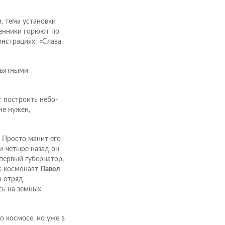
, тема установки
енники горюют по
нстрациях: «Слава
бъятными
т построить небо-
не нужен,
 Просто манит его
и-четыре назад он
первый губернатор,
к-космонавт
Павел
в отряд
сь на земных
о космосе, но уже в