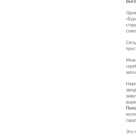
Высо
Одна
«Бур
стар
сове
Сего
прос
Можн
скре
запо
Наве
звез
заяв
вырв
Попо
косм
сара
Это 