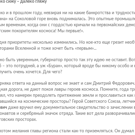
ко сижу – далеко гляжу
ко и в прошлом году, невзирая ни на какие банкротства и трудности
ана» на Соколовой горе вновь поднималась. Это опытные промышл
ым временам, когда они с гордостью кричали на первомайских демо
тским покорителям космоса! Мы первые!».
дня приоритеты несколько изменились. Но кое-кто еще грезит нео
торами Вселенной и тоже хочет быть «первым»...
о быть уверенным, губернатор просто так эту идею не оставит. Во
б – это потрудней, а уж «Буран», который вроде бы никому особо и 
лучить очень хочется. Для чего?
рняка ответа на данный вопрос не знает и сам Дмитрий Федорович.
дная дорога, не дают покоя лавры героев космоса. Помните, года тр
лял, что намерен преодолеть притяжение земли и прославиться как 
авшийся на космические просторы? Герой Советского Союза, летчи
вич
даже вручил ему документальное свидетельство о зачислении 
онавтов и серебряный значок отряда. Такие вот дела разворачивали
товских просторах.
потом желания главы региона стали как-то приземляться. Он думал 