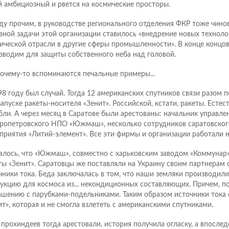
й амбициозный и рвется на космические просторы.
у прочим, в руководстве регионального отделения ФКР тоже чиновн
вной задачи этой организации ставилось «внедрение новых техноло
ической отрасли в другие сферы промышленности». В конце концов,
зводим для защиты собственного неба над головой.
почему-то вспоминаются печальные примеры...
98 году был случай. Тогда 12 американских спутников связи разом 
запуске ракеты-носителя «Зенит». Российской, кстати, ракеты. Естес
бли. А через месяц в Саратове были арестованы: начальник управл
ропетровского НПО «Южмаш», несколько сотрудников саратовско
приятия «Литий-элемент». Все эти фирмы и организации работали н
алось, что «Южмаш», совместно с харьковским заводом «Коммунар
ты «Зенит». Саратовцы же поставляли на Украину своим партнерам
чники тока. Беда заключалась в том, что наши земляки производили
укцию для космоса из... некондиционных составляющих. Причем, п
ашению с парубками-подельниками. Таким образом источники тока о
ит», которая и не смогла взлететь с американскими спутниками.
 прохиндеев тогда арестовали, история получила огласку, а впосле