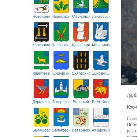
Новоузенский
Новобурасский
Марксовский
Лысогорский
Краснопартизанский
Краснокутский
Красноармейский
Калининский
Ивантеевский
Ершовский
Екатериновский
Духовницкий
Да, б
Дергачёвский
Воскресенский
Вольский
Балтайский
Косм
Стои
Побе
Балашовский
Балаковский
Базарнокарабулакский
Аткарский
разг