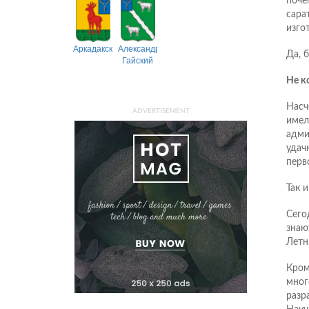
поче
сара
изго
Аркадакский
Александрово-
Да, 
Гайский
Не к
Насч
ADVERTISEMENT
имел
адми
удач
перв
Так 
Сего
знаю
Летн
Кром
мног
разр