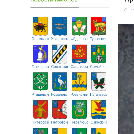
НОВОСТИ РАЙОНОВ
1
Энгельсский
Хвалынский
Фёдоровский
Турковский
Татищевский
Советский
Саратовский
Самойловский
Ртищевский
Романовский
Ровенский
Пугачёвский
Питерский
Петровский
Перелюбский
Озинский