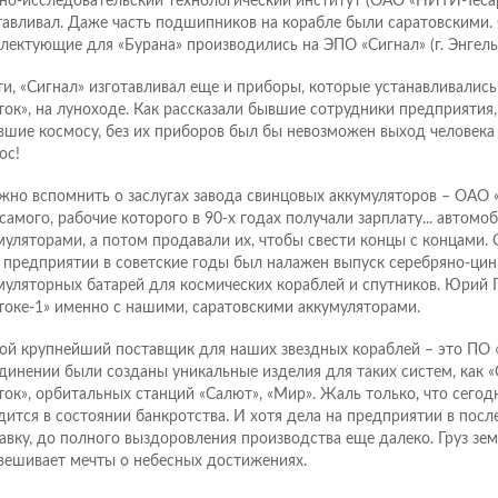
но-исследовательский технологический институт (ОАО «НИТИ-Тесар
тавливал. Даже часть подшипников на корабле были саратовскими.
лектующие для «Бурана» производились на ЭПО «Сигнал» (г. Энгельс
ти, «Сигнал» изготавливал еще и приборы, которые устанавливались
ток», на луноходе. Как рассказали бывшие сотрудники предприятия,
вшие космосу, без их приборов был бы невозможен выход человека
ос!
жно вспомнить о заслугах завода свинцовых аккумуляторов – ОАО 
 самого, рабочие которого в 90-х годах получали зарплату... автом
муляторами, а потом продавали их, чтобы свести концы с концами. 
 предприятии в советские годы был налажен выпуск серебряно-ци
муляторных батарей для космических кораблей и спутников. Юрий Г
токе-1» именно с нашими, саратовскими аккумуляторами.
ой крупнейший поставщик для наших звездных кораблей – это ПО «
динении были созданы уникальные изделия для таких систем, как «С
ток», орбитальных станций «Салют», «Мир». Жаль только, что сегод
дится в состоянии банкротства. И хотя дела на предприятии в посл
авку, до полного выздоровления производства еще далеко. Груз зе
вешивает мечты о небесных достижениях.