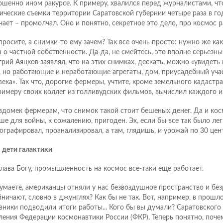
ршенно ином ракурсе. К примеру, хвалился перед журналистами, чт
ические съемки территории Саратовской губернии четыре раза в го
чает – промолчал. Оно и понятно, секретное это дело, про космос р
просите, а снимки-то ему зачем? Так все очень просто: нужно же как
н о частной собственности. Да-да, не смейтесь, это вполне серьезны
рий Аяцков заявлял, что на этих снимках, дескать, можно «увидеть
, но работающие и неработающие агрегаты, дом, приусадебный учас
века». Так что, дорогие фермеры, учтите, кроме земельного кадастра
римеру своих коллег из голливудских фильмов, вычислил каждого из
вдомек фермерам, что снимок такой стоит бешеных денег. Да и кос
ше для войны, к сожалению, пригоден. Эх, если бы все так было лег
ографировал, проанализировал, а там, глядишь, и урожай по 30 центн
 дети галактики
слава Богу, промышленность на космос все-таки еще работает.
умаете, американцы отняли у нас безвоздушное пространство и без
йничают, словно в джунглях? Как бы не так. Вот, например, в прош
вники подводили итоги работы... Кого бы вы думали? Саратовского
ления Федерации космонавтики России (ФКР). Теперь понятно, поче