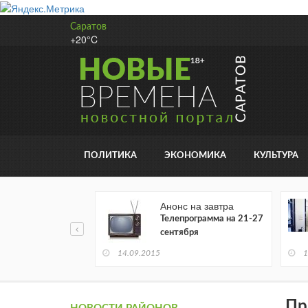
Саратов
+20°C
ПОЛИТИКА
ЭКОНОМИКА
КУЛЬТУРА
ре
Анонс на завтра
удожественной
Телепрограмма на 21-27
атуры читается в
сентября
ронном виде
14.09.2015
1
Пр