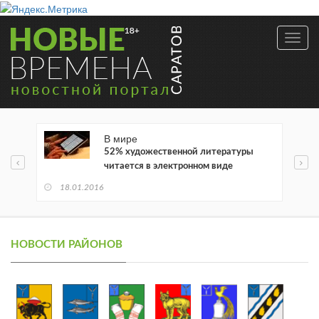
Toggl
navig
В мире
52% художественной литературы
читается в электронном виде
18.01.2016
НОВОСТИ РАЙОНОВ