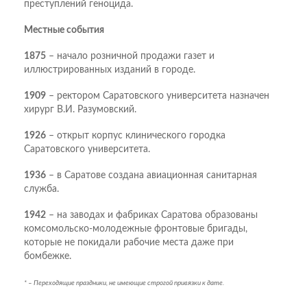
преступлений геноцида.
Местные события
1875
– начало розничной продажи газет и
иллюстрированных изданий в городе.
1909
– ректором Саратовского университета назначен
хирург В.И. Разумовский.
1926
– открыт корпус клинического городка
Саратовского университета.
1936
– в Саратове создана авиационная санитарная
служба.
1942
– на заводах и фабриках Саратова образованы
комсомольско-молодежные фронтовые бригады,
которые не покидали рабочие места даже при
бомбежке.
* – Переходящие праздники, не имеющие строгой привязки к дате.