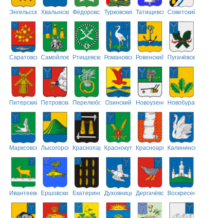
Энгельсский
Хвалынский
Фёдоровский
Турковский
Татищевский
Советский
Саратовский
Самойловский
Ртищевский
Романовский
Ровенский
Пугачёвский
Питерский
Петровский
Перелюбский
Озинский
Новоузенский
Новобурасский
Марксовский
Лысогорский
Краснопартизанский
Краснокутский
Красноармейский
Калининский
Ивантеевский
Ершовский
Екатериновский
Духовницкий
Дергачёвский
Воскресенский