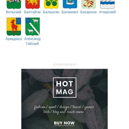
Вольский
Балтайский
Балашовский
Балаковский
Базарнокарабулакский
Аткарский
Аркадакский
Александрово-
Гайский
ADVERTISEMENT