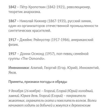
1842
– Пётр Кропоткин (1842-1921), революционер,
теоретик анархизма.
1867 –
Николай Кижнер (1867-1935), русский химик,
один из организаторов отечественной промышленности
синтетических красителей.
1917 –
Джеймс Рейнуотер (1917-1986), американский
физик.
1957
– Донни Осмонд (1957), поп-певец семейной
группы «The Osmonds».
Именинники:
Алипий, Георгий (Егор, Юрий), Иннокентий,
Яков.
Приметы, признаки погоды и обряды
9 декабря (26 ноября) – Георгий, Егорий (Юрий) холодный,
зимний. Юрьев день. Георгий (Егорий) – покровитель
животных, охранитель скота и повелитель волков. Волки
начинают ходить за добычей и жмутся к деревенским