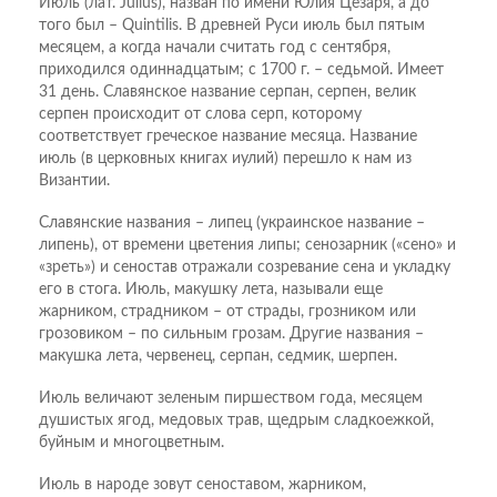
Июль (лат. Julius), назван по имени Юлия Цезаря, а до
того был – Quintilis. В древней Руси июль был пятым
месяцем, а когда начали считать год с сентября,
приходился одиннадцатым; с 1700 г. – седьмой. Имеет
31 день. Славянское название серпан, серпен, велик
серпен происходит от слова серп, которому
соответствует греческое название месяца. Название
июль (в церковных книгах иулий) перешло к нам из
Византии.
Славянские названия – липец (украинское название –
липень), от времени цветения липы; сенозарник («сено» и
«зреть») и сеностав отражали созревание сена и укладку
его в стога. Июль, макушку лета, называли еще
жарником, страдником – от страды, грозником или
грозовиком – по сильным грозам. Другие названия –
макушка лета, червенец, серпан, седмик, шерпен.
Июль величают зеленым пиршеством года, месяцем
душистых ягод, медовых трав, щедрым сладкоежкой,
буйным и многоцветным.
Июль в народе зовут сеноставом, жарником,