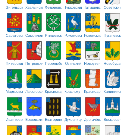
Энгельсский
Хвалынский
Фёдоровский
Турковский
Татищевский
Советский
Саратовский
Самойловский
Ртищевский
Романовский
Ровенский
Пугачёвский
Питерский
Петровский
Перелюбский
Озинский
Новоузенский
Новобурасский
Марксовский
Лысогорский
Краснопартизанский
Краснокутский
Красноармейский
Калининский
Ивантеевский
Ершовский
Екатериновский
Духовницкий
Дергачёвский
Воскресенский