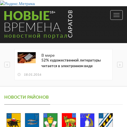
Toggl
navig
В мире
52% художественной литературы
читается в электронном виде
18.01.2016
НОВОСТИ РАЙОНОВ