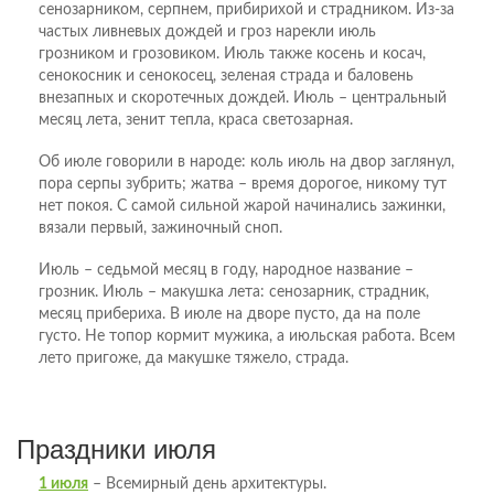
сенозарником, серпнем, прибирихой и страдником. Из-за
частых ливневых дождей и гроз нарекли июль
грозником и грозовиком. Июль также косень и косач,
сенокосник и сенокосец, зеленая страда и баловень
внезапных и скоротечных дождей. Июль – центральный
месяц лета, зенит тепла, краса светозарная.
Об июле говорили в народе: коль июль на двор заглянул,
пора серпы зубрить; жатва – время дорогое, никому тут
нет покоя. С самой сильной жарой начинались зажинки,
вязали первый, зажиночный сноп.
Июль – седьмой месяц в году, народное название –
грозник. Июль – макушка лета: сенозарник, страдник,
месяц прибериха. В июле на дворе пусто, да на поле
густо. Не топор кормит мужика, а июльская работа. Всем
лето пригоже, да макушке тяжело, страда.
Праздники июля
1 июля
– Всемирный день архитектуры.