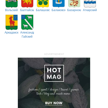
Вольский
Балтайский
Балашовский
Балаковский
Базарнокарабулакский
Аткарский
Аркадакский
Александрово-
Гайский
ADVERTISEMENT