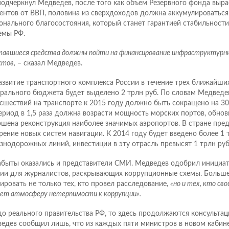
подчеркнул Медведев, после того как объем Резервного фонда выра
ентов от ВВП, половина из сверхдоходов должна аккумулироваться
онального благосостояния, который станет гарантией стабильност
емы РФ.
тавшиеся средства должны пойти на финансирование инфраструктурны
ктов,
– сказал Медведев.
азвитие транспортного комплекса России в течение трех ближайших
рального бюджета будет выделено 2 трлн руб. По словам Медведев
сшествий на транспорте к 2015 году должно быть сокращено на 30 
ериод в 1,5 раза должна возрасти мощность морских портов, обнов
ршена реконструкция наиболее значимых аэропортов. В стране пре
рение новых систем навигации. К 2014 году будет введено более 1 
знодорожных линий, инвестиции в эту отрасль превысят 1 трлн ру
абыты оказались и представители СМИ. Медведев одобрил инициа
ии для журналистов, раскрывающих коррупционные схемы. Больше
ировать не только тех, кто провел расследование,
«но и тех, кто с
ает атмосферу нетерпимости к коррупции».
до реального правительства РФ, то здесь продолжаются консульта
едев сообщил лишь, что из каждых пяти министров в новом кабине