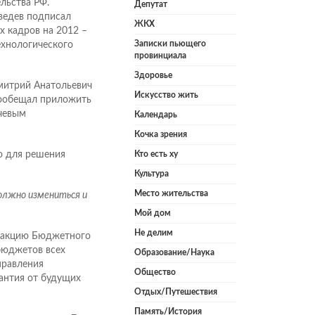
льства РФ.
Депутат
дведев подписал
ЖКХ
 кадров на 2012 –
Записки пьющего
технологического
провинциала
Здоровье
митрий Анатольевич
Искусство жить
ообещал приложить
ючевым
Календарь
Кочка зрения
о для решения
Кто есть ху
Культура
Место жительства
должно измениться и
Мой дом
Не делим
едакцию Бюджетного
бюджетов всех
Образование/Наука
правления
Общество
антия от будущих
Отдых/Путешествия
Память/История