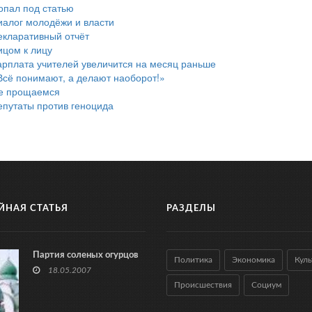
опал под статью
иалог молодёжи и власти
екларативный отчёт
ицом к лицу
арплата учителей увеличится на месяц раньше
Всё понимают, а делают наоборот!»
е прощаемся
епутаты против геноцида
ЙНАЯ СТАТЬЯ
РАЗДЕЛЫ
Партия соленых огурцов
Политика
Экономика
Куль
18.05.2007
Происшествия
Социум