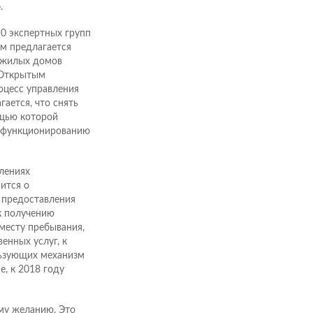
о
.
10 экспертных групп
ом предлагается
 жилых домов
«Открытым
оцесс управления
ается, что снять
ощью которой
е функционированию
лениях
ится о
 предоставления
к получению
месту пребывания,
енных услуг, к
льзующих механизм
, к 2018 году
ому желанию. Это