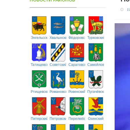
НОВОСТИ РАЙОНОВ
1
Энгельсский
Хвалынский
Фёдоровский
Турковский
Татищевский
Советский
Саратовский
Самойловский
Ртищевский
Романовский
Ровенский
Пугачёвский
Питерский
Петровский
Перелюбский
Озинский