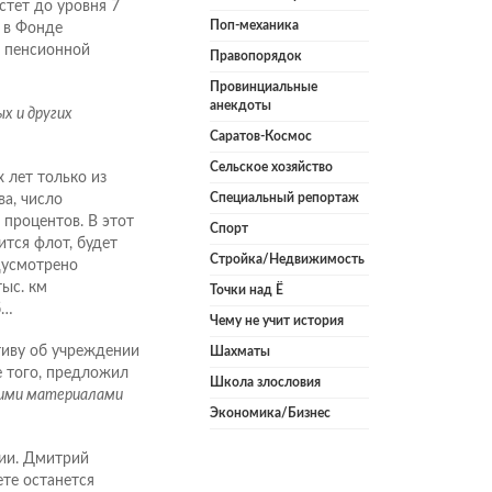
стет до уровня 7
Поп-механика
 в Фонде
и пенсионной
Правопорядок
Провинциальные
анекдоты
х и других
Саратов-Космос
Сельское хозяйство
 лет только из
Специальный репортаж
а, число
процентов. В этот
Спорт
ится флот, будет
Стройка/Недвижимость
дусмотрено
тыс. км
Точки над Ё
б…
Чему не учит история
тиву об учреждении
Шахматы
 того, предложил
Школа злословия
воими материалами
Экономика/Бизнес
ции. Дмитрий
те останется