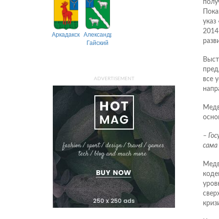
полу
Пока
указ
2014
Аркадакский
Александрово-
разв
Гайский
Выст
пред
все 
ADVERTISEMENT
напр
Медв
осно
– Го
сама
Медв
коде
уров
свер
криз