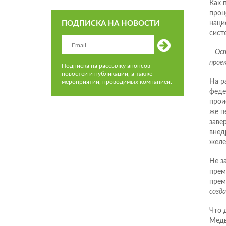
Как 
проц
ПОДПИСКА НА НОВОСТИ
наци
сист
– Ос
прое
Подписка на рассылку анонсов
новостей и публикаций, а также
На р
мероприятий, проводимых компанией.
феде
прои
же п
заве
внед
желе
Не з
прем
прем
созд
Что 
Медв