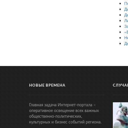
П
Д
Д
Л
З
«
Н
Д
НОВЫЕ ВРЕМЕНА
СЛУЧА
Главная задача Интернет-портала –
оперативное освещение всех важных
общественно-политических,
культурных и бизнес событий региона.