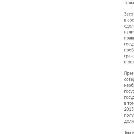
толь
Зато
в со
сдел
нали
прав
госу
проб
граж
и ос
През
сове
необ
госу
госу
в то
2015
полу
долж
Тем 