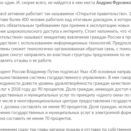
ко один. И, скорее всего, не найдется в нем места
Андрею Фурсенк
 всё активнее работает так называемое «Открытое правительство». 
ставе более 400 человек работало над итоговым докладом, в котор
ать обязательным требованием при приемке в эксплуатацию новых
чие широкополосного доступа к интернету. Стоит напомнить, что 
ительством» называют инициативу вовлечения граждан России в пр
дарством с использованием информационных технологий. Предполаг
лемы сможет технологично организованная обратная связь, с пом
дане смогут направлять во властные структуры предложения по е
тавлять отзывы о ее работе.
идент России Владимир Путин подписал Указ «Об основных направ
ршенствования системы государственного управления». В нем говор
ходимости довести уровень удовлетворённости граждан качеством
слуг к 2018 году до 90 процентов. Доля граждан, имеющих доступ 
дарственных и муниципальных услуг по принципу «одного окна» по 
м числе в многофункциональных центрах предоставления государств
 г. должна составлять не менее 90 процентов. Доля граждан, испо
чения государственных и муниципальных услуг в электронной форме
на составить не менее 70 процентов.
временем сразу три главы региона подали в отставку по собственн