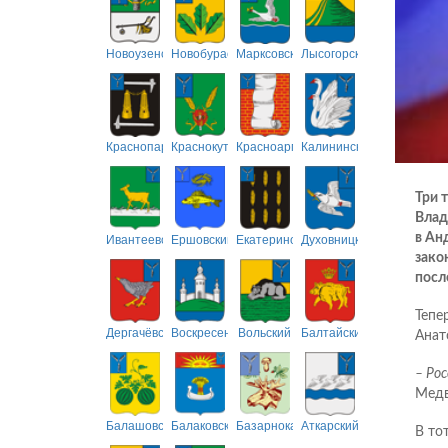
Новоузенский
Новобурасский
Марксовский
Лысогорский
Краснопартизанский
Краснокутский
Красноармейский
Калининский
Три 
Влад
Ивантеевский
Ершовский
Екатериновский
Духовницкий
в Ан
зако
посл
Тепе
Дергачёвский
Воскресенский
Вольский
Балтайский
Анат
– Рос
Медв
Балашовский
Балаковский
Базарнокарабулакский
Аткарский
В то