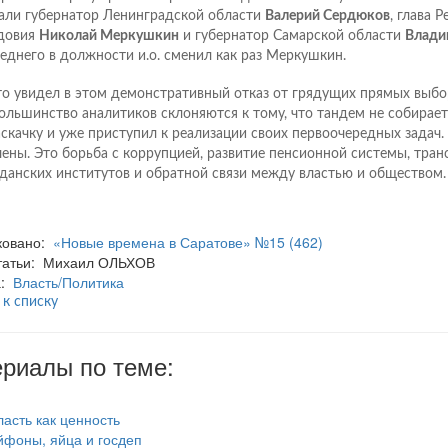
али губернатор Ленинградской области
Валерий Сердюков
, глава 
довия
Николай Меркушкин
и губернатор Самарской области
Влади
еднего в должности и.о. сменил как раз Меркушкин.
то увидел в этом демонстративный отказ от грядущих прямых выбо
ольшинство аналитиков склоняются к тому, что тандем не собирает
аскачку и уже приступил к реализации своих первоочередных задач
чены. Это борьба с коррупцией, развитие пенсионной системы, тран
данских институтов и обратной связи между властью и обществом.
ковано:
«Новые времена в Саратове» №15 (462)
статьи: Михаил ОЛЬХОВ
а:
Власть/Политика
 к списку
риалы по теме:
ласть как ценность
йфоны, яйца и госдеп