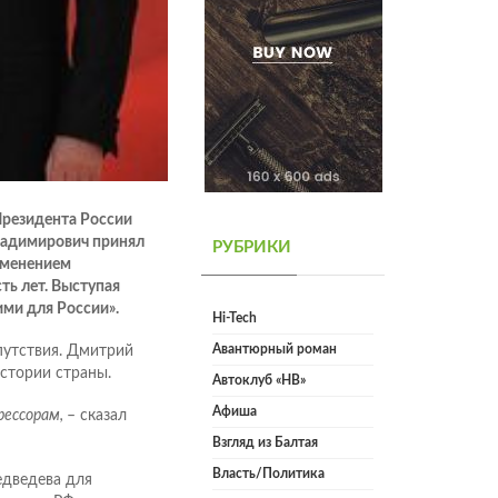
Президента России
ладимирович принял
РУБРИКИ
зменением
ть лет. Выступая
ими для России».
Hi-Tech
Авантюрный роман
путствия. Дмитрий
стории страны.
Автоклуб «НВ»
Афиша
рессорам,
– сказал
Взгляд из Балтая
Власть/Политика
едведева для