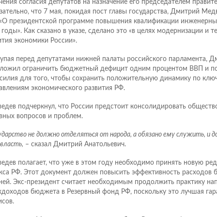
чения согласия депутатов на назначение его председателем правите
зательно, что 7 мая, покидая пост главы государства, Дмитрий Ме
 «О президентской программе повышения квалификации инженерных
 годы». Как сказано в указе, сделано это «в целях модернизации и 
ития экономики России».
упая перед депутатами нижней палаты российского парламента, Д
ложил ограничить бюджетный дефицит одним процентом ВВП и п
усилия для того, чтобы сохранить положительную динамику по кл
авлениям экономического развития РФ.
едев подчеркнул, что России предстоит консолидировать обществ
вных вопросов и проблем.
сударство не должно отделяться от народа, а обязано ему служить, и 
 власть,
– сказал Дмитрий Анатольевич.
едев полагает, что уже в этом году необходимо принять новую р
кса РФ. Этот документ должен повысить эффективность расходов 
ней. Экс-президент считает необходимым продолжить практику на
хдоходов бюджета в Резервный фонд РФ, поскольку это лучшая гар
исов.