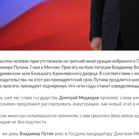
тысячи человек присутствовали на третьей инаугурации избранного 
имира Путина 7 мая в Москве. Присягу на Конституции Владимир В
дреевском зале Большого Кремлевского дворца. В соответствии с и
нодательства, на этот раз президентский срок Путина продлится шес
е присяги, президент подчеркнул, что «эти годы станут определяющ
рь уже экс-глава государства
Дмитрий Медведев
произнес слова на
ольевич предложил рассматривать инаугурацию, как новый этап в и
сию много раз испытывали на прочность, и нам пришлось дать отпор аг
едев не без подтекста.
т же день
Владимир Путин
внес в Госдуму кандидатуру Дмитрия М