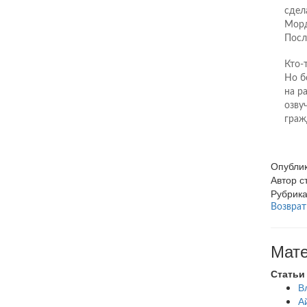
сдел
Мор
Посл
Кто-
Но б
на р
озву
граж
Опубли
Автор 
Рубрик
Возврат
Мате
Статьи
В
А