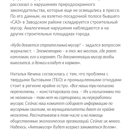
рассказал о нарушениях природоохранного
законодательства, которые еще не освещались в прессе.
По его данным, на взлетно-посадочной полосе бывшего
«САЗ» в Заводском районе складируется строительный
мусор. Аналогичные нарушения наблюдаются и на
других строительных площадках города.
«Куда девается строительный мусор?
– задался вопросом
журналист.
– Элементарно – в тех же местах, где роют
котлован, его и хоронят. По документации мусор якобы
вывозится, а деньги кладут в карман».
Наталья Кечина согласилась с тем, что проблема с
твердыми бытовыми (ТБО) и промышленными отходами
стоит в регионе крайне остро. «
Все наши три полигона
переполнены,
– констатировала она.
– Их и полигонами-то
не назовешь – там нет ни сортировки, ни переработки
мусора. Сейчас наш комитет собирает информацию по
мусорным свалкам, но муниципалитеты дают ее крайне
неохотно. Рассчитываем в том числе и на помощь
общественных экологических организаций. Сейчас их много.
Надеюсь, «Антимусор» будет всерьез заниматься делом».