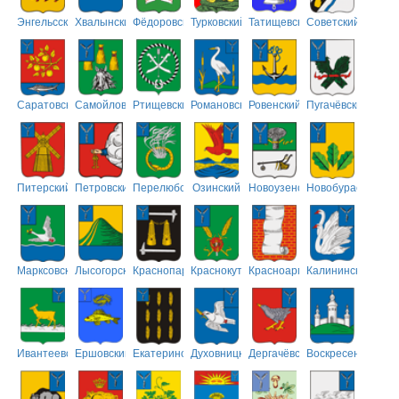
Энгельсский
Хвалынский
Фёдоровский
Турковский
Татищевский
Советский
Саратовский
Самойловский
Ртищевский
Романовский
Ровенский
Пугачёвский
Питерский
Петровский
Перелюбский
Озинский
Новоузенский
Новобурасский
Марксовский
Лысогорский
Краснопартизанский
Краснокутский
Красноармейский
Калининский
Ивантеевский
Ершовский
Екатериновский
Духовницкий
Дергачёвский
Воскресенский