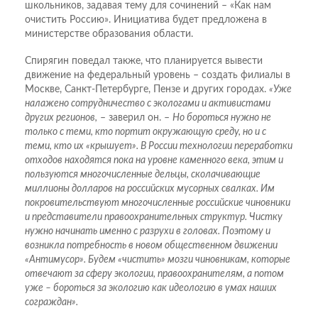
школьников, задавая тему для сочинений – «Как нам
очистить Россию». Инициатива будет предложена в
министерстве образования области.
Спирягин поведал также, что планируется вывести
движение на федеральный уровень – создать филиалы в
Москве, Санкт-Петербурге, Пензе и других городах.
«Уже
налажено сотрудничество с экологами и активистами
других регионов,
– заверил он. –
Но бороться нужно не
только с теми, кто портит окружающую среду, но и с
теми, кто их «крышует». В России технологии переработки
отходов находятся пока на уровне каменного века, этим и
пользуются многочисленные дельцы, сколачивающие
миллионы долларов на российских мусорных свалках. Им
покровительствуют многочисленные российские чиновники
и представители правоохранительных структур. Чистку
нужно начинать именно с разрухи в головах. Поэтому и
возникла потребность в новом общественном движении
«Антимусор». Будем «чистить» мозги чиновникам, которые
отвечают за сферу экологии, правоохранителям, а потом
уже – бороться за экологию как идеологию в умах наших
сограждан».