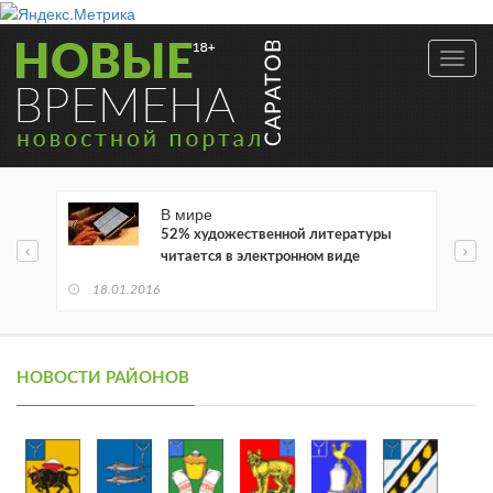
Toggl
navig
В мире
52% художественной литературы
читается в электронном виде
18.01.2016
НОВОСТИ РАЙОНОВ