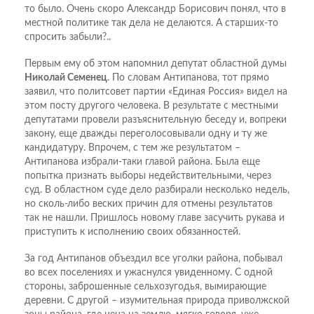
то было. Очень скоро Александр Борисович понял, что в
местной политике так дела не делаются. А старших-то
спросить забыли?..
Первым ему об этом напомнил депутат областной думы
Николай Семенец
. По словам Антипанова, тот прямо
заявил, что политсовет партии «Единая Россия» видел на
этом посту другого человека. В результате с местными
депутатами провели разъяснительную беседу и, вопреки
закону, еще дважды переголосовывали одну и ту же
кандидатуру. Впрочем, с тем же результатом –
Антипанова избрали-таки главой района. Была еще
попытка признать выборы недействительными, через
суд. В областном суде дело разбирали несколько недель,
но сколь-либо веских причин для отмены результатов
так не нашли. Пришлось новому главе засучить рукава и
приступить к исполнению своих обязанностей.
За год Антипанов объездил все уголки района, побывал
во всех поселениях и ужаснулся увиденному. С одной
стороны, заброшенные сельхозугодья, вымирающие
деревни. С другой – изумительная природа приволжской