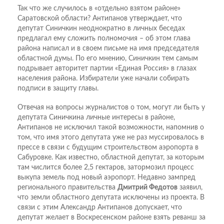
Так что же случилось в «отдельно взятом районе»
Саратовской области? Антипанов утверждает, что
депутат Синичкин неоднократно в личных беседах
предлагал ему сложить полномочия – об этом глава
района написал и в своем письме на имя председателя
областной думы. По его мнению, Синичкин тем самым
подрывает авторитет партии «Единая Россия» в глазах
населения района. Избиратели уже начали собирать
подписи в защиту главы.
Отвечая на вопросы журналистов о том, могут ли быть у
депутата Синичкина личные интересы в районе,
Антипанов не исключил такой возможности, напомнив о
том, что имя этого депутата уже не раз муссировалось в
прессе в связи с будущим строительством аэропорта в
Сабуровке. Как известно, областной депутат, за которым
там числится более 2,5 гектаров, затормозил процесс
выкупа земель под новый аэропорт. Недавно зампред
регионального правительства
Дмитрий Федотов
заявил,
что земли областного депутата исключены из проекта. В
связи с этим Александр Антипанов допускает, что
депутат желает в Воскресенском районе взять реванш за