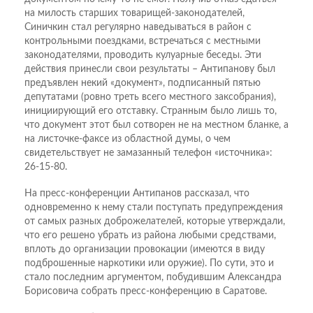
на милость старших товарищей-законодателей,
Синичкин стал регулярно наведываться в район с
контрольными поездками, встречаться с местными
законодателями, проводить кулуарные беседы. Эти
действия принесли свои результаты – Антипанову был
предъявлен некий «документ», подписанный пятью
депутатами (ровно треть всего местного заксобрания),
инициирующий его отставку. Странным было лишь то,
что документ этот был сотворен не на местном бланке, а
на листочке-факсе из областной думы, о чем
свидетельствует не замазанный телефон «источника»:
26-15-80.
На пресс-конференции Антипанов рассказал, что
одновременно к нему стали поступать предупреждения
от самых разных доброжелателей, которые утверждали,
что его решено убрать из района любыми средствами,
вплоть до организации провокации (имеются в виду
подброшенные наркотики или оружие). По сути, это и
стало последним аргументом, побудившим Александра
Борисовича собрать пресс-конференцию в Саратове.