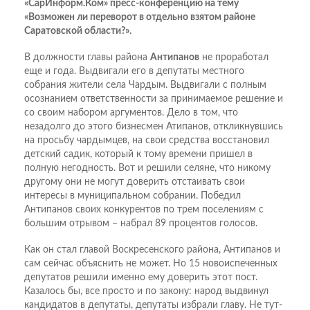
«СарИнформ.Ком» пресс-конференцию на тему
«Возможен ли переворот в отдельно взятом районе
Саратовской области?».
В должности главы района
Антипанов
не проработал
еще и года. Выдвигали его в депутаты местного
собрания жители села Чардым. Выдвигали с полным
осознанием ответственности за принимаемое решение и
со своим набором аргументов. Дело в том, что
незадолго до этого бизнесмен Атипанов, откликнувшись
на просьбу чардымцев, на свои средства восстановил
детский садик, который к тому времени пришел в
полную негодность. Вот и решили селяне, что никому
другому они не могут доверить отстаивать свои
интересы в муниципальном собрании. Победил
Антипанов своих конкурентов по трем поселениям с
большим отрывом – набрал 89 процентов голосов.
Как он стал главой Воскресенского района, Антипанов и
сам сейчас объяснить не может. Но 15 новоиспеченных
депутатов решили именно ему доверить этот пост.
Казалось бы, все просто и по закону: народ выдвинул
кандидатов в депутаты, депутаты избрали главу. Не тут-