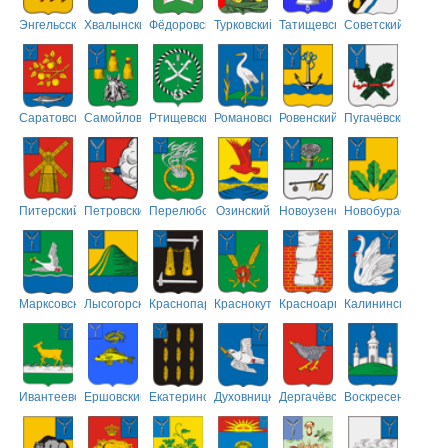
Энгельсский
Хвалынский
Фёдоровский
Турковский
Татищевский
Советский
Саратовский
Самойловский
Ртищевский
Романовский
Ровенский
Пугачёвский
Питерский
Петровский
Перелюбский
Озинский
Новоузенский
Новобурасский
Марксовский
Лысогорский
Краснопартизанский
Краснокутский
Красноармейский
Калининский
Ивантеевский
Ершовский
Екатериновский
Духовницкий
Дергачёвский
Воскресенский