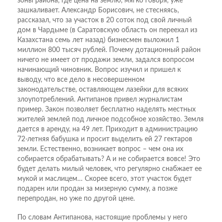
зоны района, где цена на землю, мягко говоря, уже
зашкаливает. Александр Борисович, не стесняясь,
рассказал, что за участок в 20 соток под свой личный
дом в Чардыме (в Саратовскую область он переехал из
Казахстана семь лет назад) бизнесмен выложил 1
миллион 800 тысяч рублей. Почему дотационный район
ничего не имеет от продажи земли, задался вопросом
начинающий чиновник. Вопрос изучил и пришел к
выводу, что все дело в несовершенном
законодательстве, оставляющем лазейки для всяких
злоупотреблений. Антипанов привел журналистам
пример. Закон позволяет бесплатно наделять местных
жителей землей под личное подсобное хозяйство. Земля
дается в аренду, на 49 лет. Приходит в администрацию
72-летняя бабушка и просит выделить ей 27 гектаров
земли. Естественно, возникает вопрос – чем она их
собирается обрабатывать? А и не собирается вовсе! Это
будет делать милый человек, что регулярно снабжает ее
мукой и маслицем… Скорее всего, этот участок будет
подарен или продан за мизерную сумму, а позже
перепродан, но уже по другой цене.
По словам Антипанова, настоящие проблемы у него