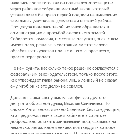
начались после того, как он попытался «протащить»
через районное собрание местный закон, который
устанавливал бы право первой подписи на выделение
земельных участков за депутатами и главой района.
Процедура виделась такой: человек обращается в
администрацию с просьбой оделить его землей.
Собирается комиссия, и местные депутаты, зная, с кем
имеют дело, решают, в состоянии ли этот человек
обрабатывать участок или же он его, скорее всего,
просто перепродаст.
Не нам судить, насколько такое решение согласуется с
федеральным законодательством, только после этого,
как утверждает глава района, лишь ленивый не сказал
ему, чтоб он «в это дело» не совался.
Дальше на авансцену выступает фигура другого
депутата областной думы,
Василия Синичкина
. По
словам Антипанова, именно Синичкин был следующим,
кто предложил ему в своем кабинете в Саратове
добровольно оставить занимаемый пост, ссылаясь на
некое «коллегиальное мнение», подтвердить которое
документом почему-то не смог. Получив отказ сдаться