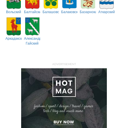
Вольский
Балтайский
Балашовский
Балаковский
Базарнокарабулакский
Аткарский
Аркадакский
Александрово-
Гайский
ADVERTISEMENT