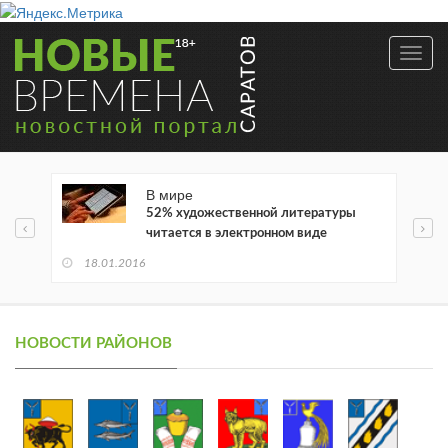
Toggl
navig
В мире
52% художественной литературы
читается в электронном виде
18.01.2016
НОВОСТИ РАЙОНОВ