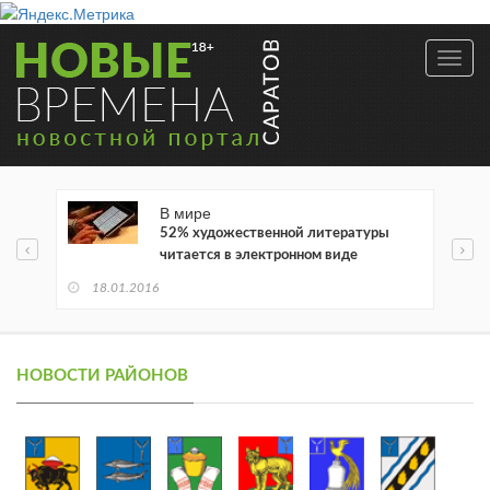
Toggl
navig
В мире
52% художественной литературы
читается в электронном виде
18.01.2016
НОВОСТИ РАЙОНОВ