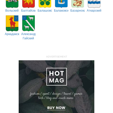
Вольский
Балтайский
Балашовский
Балаковский
Базарнокарабулакский
Аткарский
Аркадакский
Александрово-
Гайский
ADVERTISEMENT