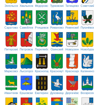
Энгельсский
Хвалынский
Фёдоровский
Турковский
Татищевский
Советский
Саратовский
Самойловский
Ртищевский
Романовский
Ровенский
Пугачёвский
Питерский
Петровский
Перелюбский
Озинский
Новоузенский
Новобурасский
Марксовский
Лысогорский
Краснопартизанский
Краснокутский
Красноармейский
Калининский
Ивантеевский
Ершовский
Екатериновский
Духовницкий
Дергачёвский
Воскресенский