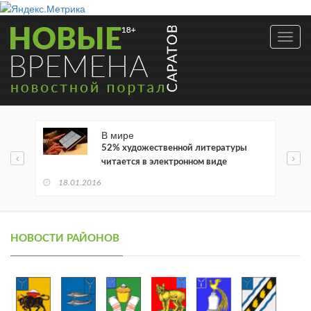
Toggl
navig
В мире
52% художественной литературы
читается в электронном виде
18.01.2016
НОВОСТИ РАЙОНОВ