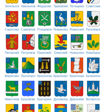
Энгельсский
Хвалынский
Фёдоровский
Турковский
Татищевский
Советский
Саратовский
Самойловский
Ртищевский
Романовский
Ровенский
Пугачёвский
Питерский
Петровский
Перелюбский
Озинский
Новоузенский
Новобурасский
Марксовский
Лысогорский
Краснопартизанский
Краснокутский
Красноармейский
Калининский
Ивантеевский
Ершовский
Екатериновский
Духовницкий
Дергачёвский
Воскресенский