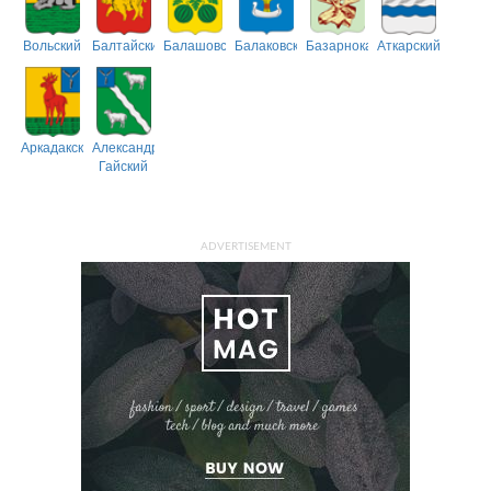
Вольский
Балтайский
Балашовский
Балаковский
Базарнокарабулакский
Аткарский
Аркадакский
Александрово-
Гайский
ADVERTISEMENT