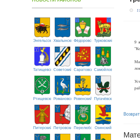
НОВОСТИ РАЙОНОВ
1
Энгельсский
Хвалынский
Фёдоровский
Турковский
9 
"Ко
Ма
лок
Татищевский
Советский
Саратовский
Самойловский
Ус
ра
Ртищевский
Романовский
Ровенский
Пугачёвский
Возврат
Питерский
Петровский
Перелюбский
Озинский
Мате