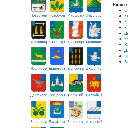
Новост
О
Новоузенский
Новобурасский
Марксовский
Лысогорский
К
К
К
Д
К
Краснопартизанский
Краснокутский
Красноармейский
Калининский
В
Д
Н
В
Ивантеевский
Ершовский
Екатериновский
Духовницкий
Дергачёвский
Воскресенский
Вольский
Балтайский
Балашовский
Балаковский
Базарнокарабулакский
Аткарский