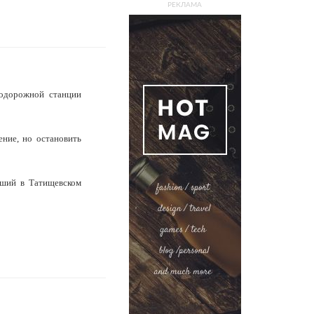
РЕКЛАМА
нодорожной станции
ние, но остановить
вший в Татищевском