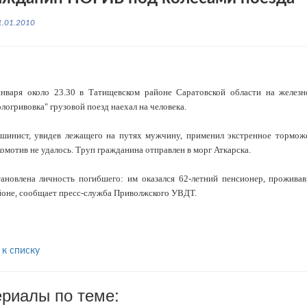
1.01.2010
января около 23.30 в Татищевском районе Саратовской области на желез
логривовка" грузовой поезд наехал на человека.
шинист, увидев лежащего на путях мужчину, применил экстренное торможе
омотив не удалось. Труп гражданина отправлен в морг Аткарска.
тановлена личность погибшего: им оказался 62-летний пенсионер, прожива
йоне, сообщает пресс-служба Приволжского УВДТ.
 к списку
риалы по теме: