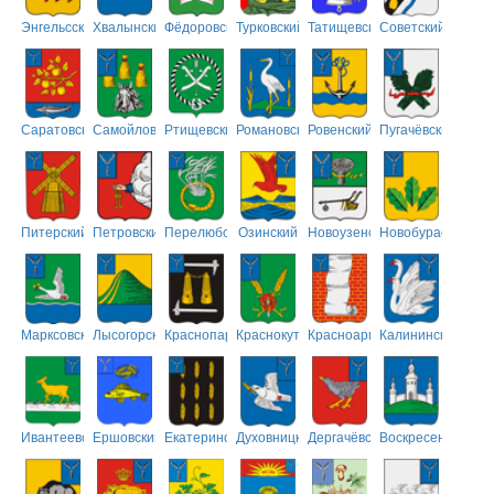
Энгельсский
Хвалынский
Фёдоровский
Турковский
Татищевский
Советский
Саратовский
Самойловский
Ртищевский
Романовский
Ровенский
Пугачёвский
Питерский
Петровский
Перелюбский
Озинский
Новоузенский
Новобурасский
Марксовский
Лысогорский
Краснопартизанский
Краснокутский
Красноармейский
Калининский
Ивантеевский
Ершовский
Екатериновский
Духовницкий
Дергачёвский
Воскресенский