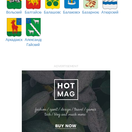
Вольский
Балтайский
Балашовский
Балаковский
Базарнокарабулакский
Аткарский
Аркадакский
Александрово-
Гайский
ADVERTISEMENT