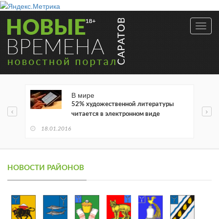
Toggl
navig
В мире
52% художественной литературы
читается в электронном виде
18.01.2016
НОВОСТИ РАЙОНОВ