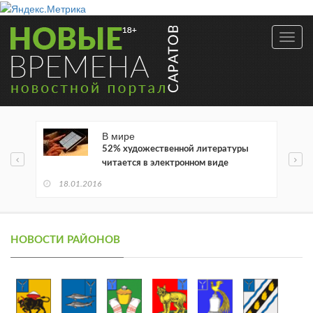
Toggl
navig
В мире
52% художественной литературы
читается в электронном виде
18.01.2016
НОВОСТИ РАЙОНОВ