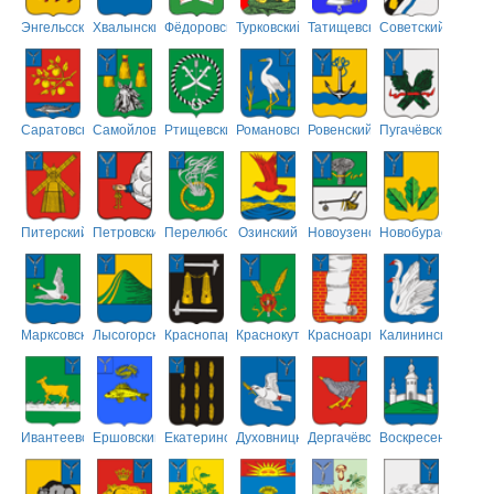
Энгельсский
Хвалынский
Фёдоровский
Турковский
Татищевский
Советский
Саратовский
Самойловский
Ртищевский
Романовский
Ровенский
Пугачёвский
Питерский
Петровский
Перелюбский
Озинский
Новоузенский
Новобурасский
Марксовский
Лысогорский
Краснопартизанский
Краснокутский
Красноармейский
Калининский
Ивантеевский
Ершовский
Екатериновский
Духовницкий
Дергачёвский
Воскресенский