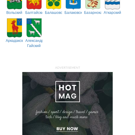
Вольский
Балтайский
Балашовский
Балаковский
Базарнокарабулакский
Аткарский
Аркадакский
Александрово-
Гайский
ADVERTISEMENT