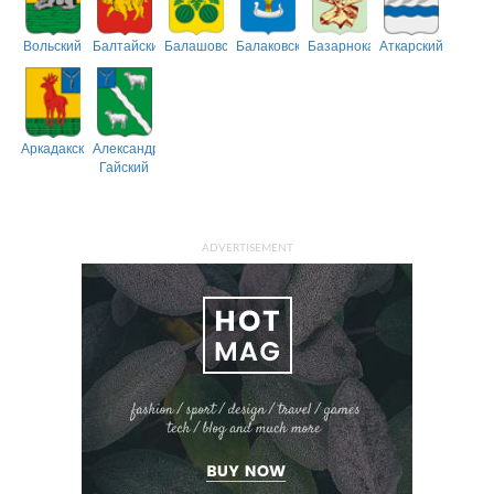
Вольский
Балтайский
Балашовский
Балаковский
Базарнокарабулакский
Аткарский
Аркадакский
Александрово-
Гайский
ADVERTISEMENT