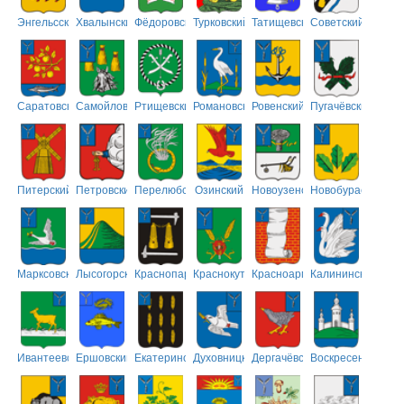
Энгельсский
Хвалынский
Фёдоровский
Турковский
Татищевский
Советский
Саратовский
Самойловский
Ртищевский
Романовский
Ровенский
Пугачёвский
Питерский
Петровский
Перелюбский
Озинский
Новоузенский
Новобурасский
Марксовский
Лысогорский
Краснопартизанский
Краснокутский
Красноармейский
Калининский
Ивантеевский
Ершовский
Екатериновский
Духовницкий
Дергачёвский
Воскресенский