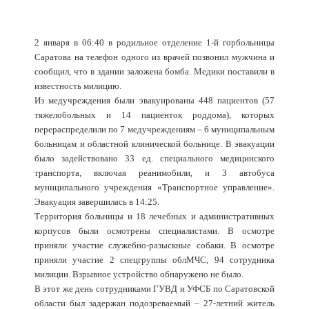
2 января в 06:40 в родильное отделение 1-й горбольницы
Саратова на телефон одного из врачей позвонил мужчина и
сообщил, что в здании заложена бомба. Медики поставили в
известность милицию.
Из медучреждения были эвакуированы 448 пациентов (57
тяжелобольных и 14 пациенток роддома), которых
перераспределили по 7 медучреждениям – 6 муниципальным
больницам и областной клинической больнице. В эвакуации
было задействовано 33 ед. специального медицинского
транспорта, включая реанимобили, и 3 автобуса
муниципального учреждения «Транспортное управление».
Эвакуация завершилась в 14:25.
Территория больницы и 18 лечебных и административных
корпусов были осмотрены специалистами. В осмотре
приняли участие служебно-разыскные собаки. В осмотре
приняли участие 2 спецгруппы облМЧС, 94 сотрудника
милиции. Взрывное устройство обнаружено не было.
В этот же день сотрудниками ГУВД и УФСБ по Саратовской
области был задержан подозреваемый – 27-летний житель