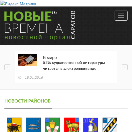
Toggl
navig
В мире
52% художественной литературы
читается в электронном виде
18.01.2016
НОВОСТИ РАЙОНОВ