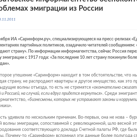
облемах эмиграции из России
8.11.2011
оября ИА «Саринформ.ру», специализирующееся на пресс-релизах «Е
ентариях партийных политиков, озадачило читателей сообщением: 
дают страну». По информации информагентства, сейчас Россия пер
у эмиграции с 1917 года: «За последние 10 лет страну покинули бол
дан».
торое утешение «Саринформ»
находит в том обстоятельстве, что 
дая страну, не распродают квартиры и другое имущество, как это 
ыдущие волны отъезда, то есть не стремятся
«окончательно сжига
 и Россией, на случай, если вдруг придется вернуться»
. Среди эмигрант
рмагентство,
«бизнесмены, которых не устраивают законы и коррумпи
вники»
.
сть удивила по нескольким причинам. Во-первых, она не нова – бу
й волны эмиграции, сопоставимой с революционной, шло весной эт
родования соответствующего доклада Счетной палаты РФ, где были
ы. Почему-то «Саринформ» вспомнил эти данные более полугода сп