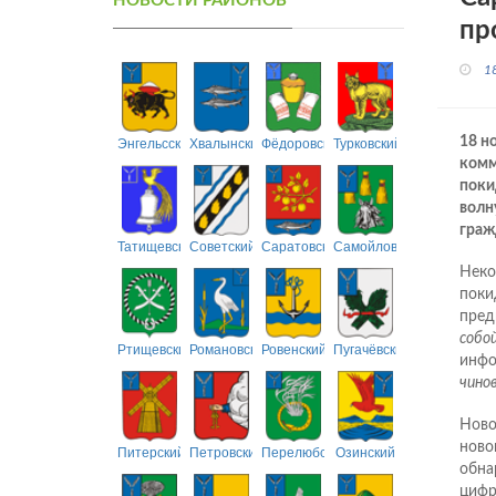
НОВОСТИ РАЙОНОВ
пр
1
Энгельсский
Хвалынский
Фёдоровский
Турковский
18 н
комм
поки
волн
граж
Татищевский
Советский
Саратовский
Самойловский
Неко
поки
пред
собой
Ртищевский
Романовский
Ровенский
Пугачёвский
инфо
чино
Ново
ново
Питерский
Петровский
Перелюбский
Озинский
обна
цифр