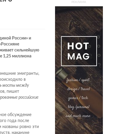
РЕКЛАМА
диной России» и
«Россияне
еживает сильнейшую
ее 1,25 миллиона
нынешние эмигранты,
происходило в
ть мосты между
ов, пишет
рованные российские
рное обсуждение
ого года после
 названы ровно эти
устя, накануне