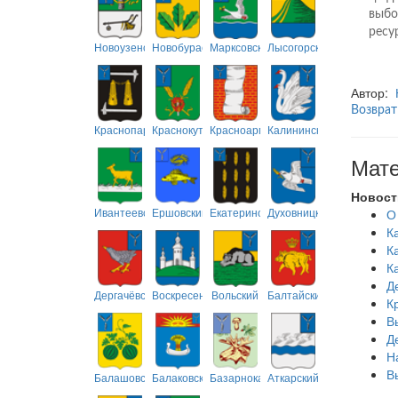
выбо
ресу
Новоузенский
Новобурасский
Марксовский
Лысогорский
Автор:
Возврат
Краснопартизанский
Краснокутский
Красноармейский
Калининский
Мате
Новост
Ивантеевский
Ершовский
Екатериновский
Духовницкий
О
К
К
К
Д
Дергачёвский
Воскресенский
Вольский
Балтайский
К
В
Д
Н
В
Балашовский
Балаковский
Базарнокарабулакский
Аткарский