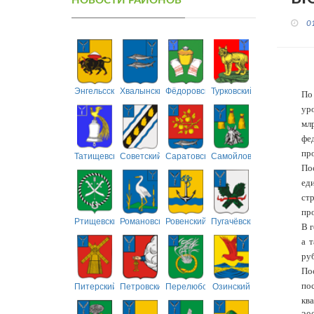
НОВОСТИ РАЙОНОВ
0
Энгельсский
Хвалынский
Фёдоровский
Турковский
По
уро
мл
фе
про
Татищевский
Советский
Саратовский
Самойловский
По
ед
ст
пр
Ртищевский
Романовский
Ровенский
Пугачёвский
В 
а 
руб
По
Питерский
Петровский
Перелюбский
Озинский
по
ква