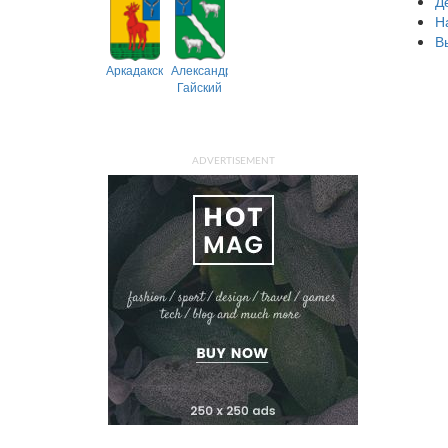
Д
Н
В
Аркадакский
Александрово-
Гайский
ADVERTISEMENT