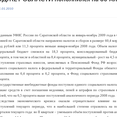
1.01.2010
 данным УФНС России по Саратовской области за январь-ноябрь 2009 года 
вней по Саратовской области направлено налогов и сборов в размере 60,4 млр
рд рублей или 11,3 процента меньше января-ноября 2008 года. Объем нало
деральный бюджет снизился на 18,3 процента, консолидированный бюдж
цента, в том числе в областной на 8,4 процента, муниципальный - рост на 4,5 
ступления страховых взносов, зачисляемых в Пенсионный Фонд РФ возросл
иного социального налога в федеральный и территориальный Фонды обязате
рахования на 6,4 процента и 6,2 процента, в Фонд социального страхован
оцента.
государственные внебюджетные фонды поступило единого социального налога,
также средств в счет погашения недоимки, пеней и штрафов по страховым 
лей, что на 6,5 процента выше поступлений аналогичного периода 2008 года.
следствия экономического кризиса оказали отрицательное влияние н
ступлений текущего периода, что в наибольшей степени отразилось на пос
рталов текущего года: во II квартале – уменьшен объём поступлений против 