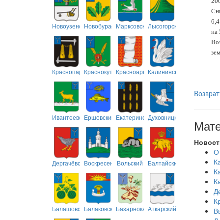
200
Сн
6,4
Новоузенский
Новобурасский
Марксовский
Лысогорский
на 
Во
зем
Краснопартизанский
Краснокутский
Красноармейский
Калининский
Возврат
Ивантеевский
Ершовский
Екатериновский
Духовницкий
Мате
Новост
О
К
Дергачёвский
Воскресенский
Вольский
Балтайский
К
К
Д
К
Балашовский
Балаковский
Базарнокарабулакский
Аткарский
В