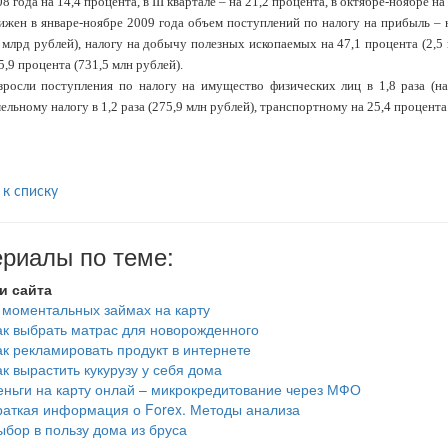
8 года на 14,4 процента, в III квартале – на 21,2 процента, в октябре-ноябре на
ижен в январе-ноябре 2009 года объем поступлений по налогу на прибыль – н
 млрд рублей), налогу на добычу полезных ископаемых на 47,1 процента (2,5
5,9 процента (731,5 млн рублей).
зросли поступления по налогу на имущество физических лиц в 1,8 раза (на
ельному налогу в 1,2 раза (275,9 млн рублей), транспортному на 25,4 процента 
 к списку
риалы по теме:
и сайта
 моментальных займах на карту
ак выбрать матрас для новорожденного
ак рекламировать продукт в интернете
ак вырастить кукурузу у себя дома
еньги на карту онлай – микрокредитование через МФО
раткая информация о Forex. Методы анализа
ыбор в пользу дома из бруса