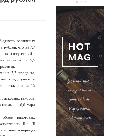
РЕКЛАМА
в бюджеты различных
д рублей, что на 7,7
говых поступлений в
ет области на 5,5
процента.
и на 7,7 процента,
льного медицинского
ия – снижены на 15
 страховых взносов,
взносам – 16,6 млрд
а объем налоговых
туплениях II и III
аналогичного периода