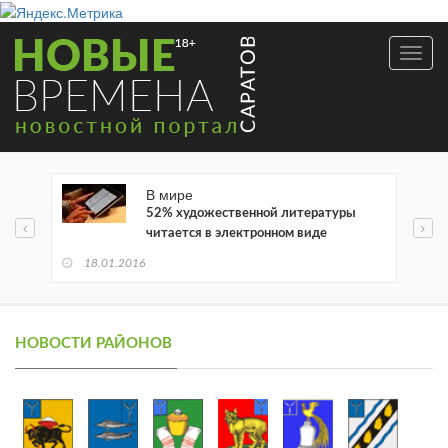
Toggl
navig
В мире
52% художественной литературы
читается в электронном виде
18.01.2016
НОВОСТИ РАЙОНОВ