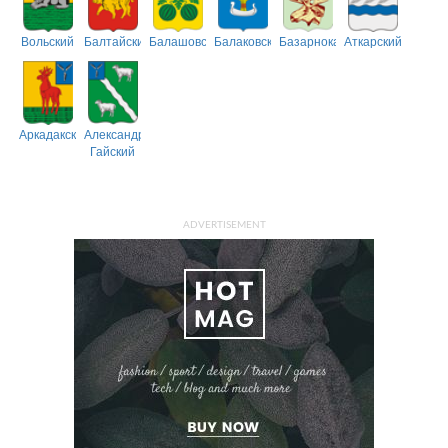
Вольский
Балтайский
Балашовский
Балаковский
Базарнокарабулакский
Аткарский
Аркадакский
Александрово-
Гайский
ADVERTISEMENT