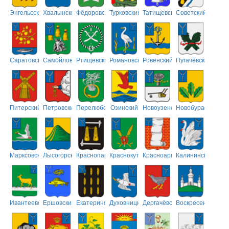
Энгельсский
Хвалынский
Фёдоровский
Турковский
Татищевский
Советский
Саратовский
Самойловский
Ртищевский
Романовский
Ровенский
Пугачёвский
Питерский
Петровский
Перелюбский
Озинский
Новоузенский
Новобурасский
Марксовский
Лысогорский
Краснопартизанский
Краснокутский
Красноармейский
Калининский
Ивантеевский
Ершовский
Екатериновский
Духовницкий
Дергачёвский
Воскресенский