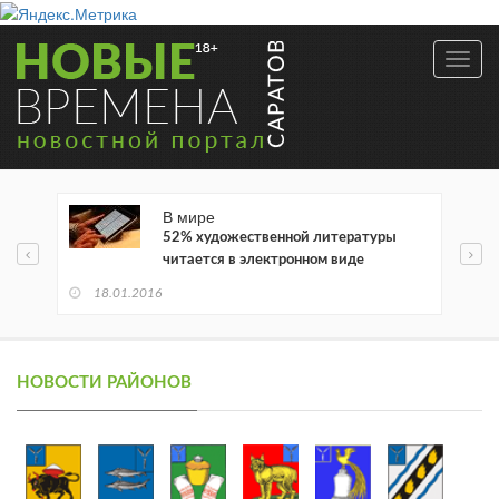
Toggl
navig
В мире
52% художественной литературы
читается в электронном виде
18.01.2016
НОВОСТИ РАЙОНОВ