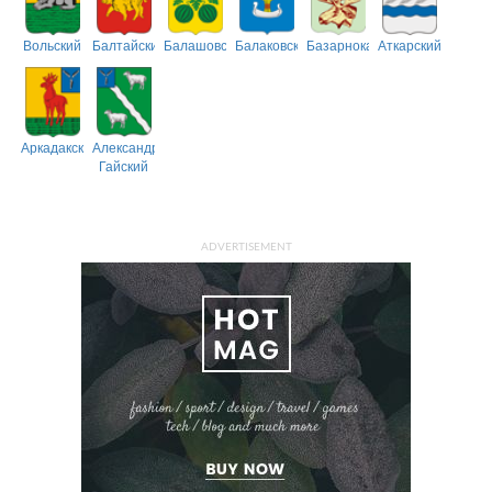
Вольский
Балтайский
Балашовский
Балаковский
Базарнокарабулакский
Аткарский
Аркадакский
Александрово-
Гайский
ADVERTISEMENT