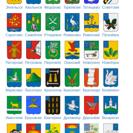
Энгельсский
Хвалынский
Фёдоровский
Турковский
Татищевский
Советский
Саратовский
Самойловский
Ртищевский
Романовский
Ровенский
Пугачёвский
Питерский
Петровский
Перелюбский
Озинский
Новоузенский
Новобурасский
Марксовский
Лысогорский
Краснопартизанский
Краснокутский
Красноармейский
Калининский
Ивантеевский
Ершовский
Екатериновский
Духовницкий
Дергачёвский
Воскресенский