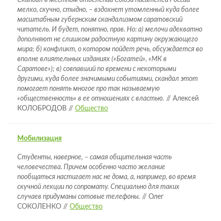
Скандал в местном отделении Союза писателей России –
мелко, скучно, стыдно, – вздохнет утомленный куда более
масштабным губернским скандализмом саратовский
читатель. И будет, понятно, прав. Но: а) мелочи адекватно
дополняют не слишком радостную картину окружающего
мира; б) конфликт, о котором пойдет речь, обсуждается во
вполне влиятельных изданиях («Богатей», «МК в
Саратове»); в) совпавший по времени с некоторыми
другими, куда более значимыми событиями, скандал этот
помогает понять многое про так называемую
«общественность» в ее отношениях с властью.
// Алексей
КОЛОБРОДОВ //
Общество
Мобилизация
Студенты, наверное, – самая общительная часть
человечества. Причем особенно часто желание
пообщаться настигает нас не дома, а, например, во время
скучной лекции по сопромату. Специально для таких
случаев придуманы сотовые телефоны.
// Олег
СОКОЛЕНКО //
Общество