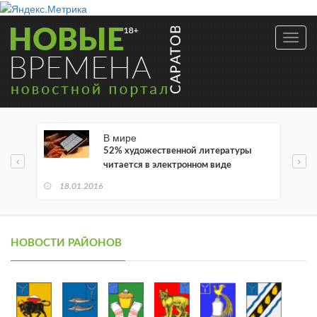
Toggl
navig
В мире
52% художественной литературы
читается в электронном виде
18.01.2016
НОВОСТИ РАЙОНОВ