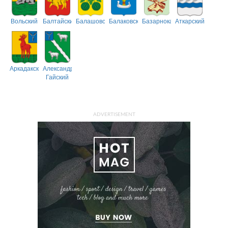
Вольский
Балтайский
Балашовский
Балаковский
Базарнокарабулакский
Аткарский
Аркадакский
Александрово-
Гайский
ADVERTISEMENT