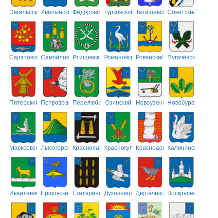
Энгельсский
Хвалынский
Фёдоровский
Турковский
Татищевский
Советский
Саратовский
Самойловский
Ртищевский
Романовский
Ровенский
Пугачёвский
Питерский
Петровский
Перелюбский
Озинский
Новоузенский
Новобурасский
Марксовский
Лысогорский
Краснопартизанский
Краснокутский
Красноармейский
Калининский
Ивантеевский
Ершовский
Екатериновский
Духовницкий
Дергачёвский
Воскресенский