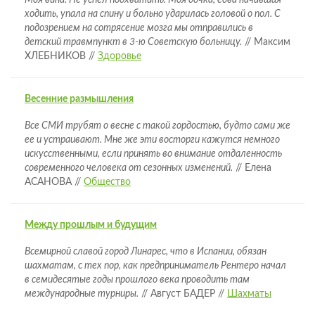
Моя вина. Не успел подхватить. Моя дочка, едва начавшая
ходить, упала на спину и больно ударилась головой о пол. С
подозрением на сотрясение мозга мы отправились в
детский травмпункт в 3-ю Советскую больницу.
// Максим
ХЛЕБНИКОВ //
Здоровье
Весенние размышления
Все СМИ трубят о весне с такой гордостью, будто сами же
ее и устраивают. Мне же эти восторги кажутся немного
искусственными, если принять во внимание отдаленность
современного человека от сезонных изменений.
// Елена
АСАНОВА //
Общество
Между прошлым и будущим
Всемирной славой город Линарес, что в Испании, обязан
шахматам, с тех пор, как предприниматель Рентеро начал
в семидесятые годы прошлого века проводить там
международные турниры.
// Август БАДЕР //
Шахматы